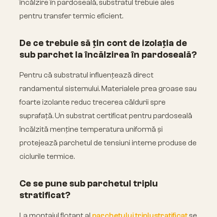
încălzire în pardoseală, substratul trebuie ales
pentru transfer termic eficient.
De ce trebuie să țin cont de izolația de
sub parchet la încălzirea în pardoseală?
Pentru că substratul influențează direct
randamentul sistemului. Materialele prea groase sau
foarte izolante reduc trecerea căldurii spre
suprafață. Un substrat certificat pentru pardoseală
încălzită menține temperatura uniformă și
protejează parchetul de tensiuni interne produse de
ciclurile termice.
Ce se pune sub parchetul triplu
stratificat?
La montajul flotant al
parchetului triplustratificat
se