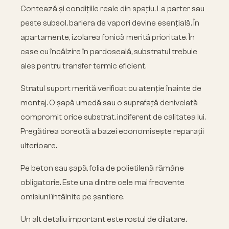
Contează și condițiile reale din spațiu. La parter sau
peste subsol, bariera de vapori devine esențială. În
apartamente, izolarea fonică merită prioritate. În
case cu încălzire în pardoseală, substratul trebuie
ales pentru transfer termic eficient.
Stratul suport merită verificat cu atenție înainte de
montaj. O șapă umedă sau o suprafață denivelată
compromit orice substrat, indiferent de calitatea lui.
Pregătirea corectă a bazei economisește reparații
ulterioare.
Pe beton sau șapă, folia de polietilenă rămâne
obligatorie. Este una dintre cele mai frecvente
omisiuni întâlnite pe șantiere.
Un alt detaliu important este rostul de dilatare.