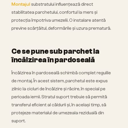
Montajul
substratului influențează direct
stabilitatea parchetului, confortul la mers și
protecția împotriva umezelii. O instalare atentă
previne scârțâitul, deformările și uzura prematură.
Ce se pune sub parchet la
încălzirea în pardoseală
Încălzirea în pardoseală schimbă complet regulile
de montaj. În acest sistem, parchetul este expus
zilnic la cicluri de încălzire și răcire, în special pe
perioada iernii. Stratul suport trebuie să permită
transferul eficient al căldurii și, în același timp, să
protejeze materialul de umezeala reziduală din
suport.