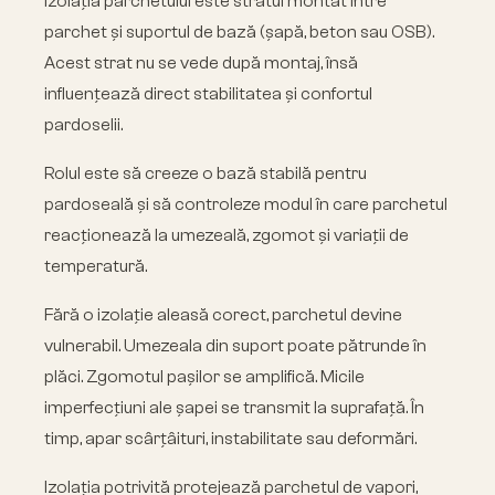
Izolația parchetului este stratul montat între
parchet și suportul de bază (șapă, beton sau OSB).
Acest strat nu se vede după montaj, însă
influențează direct stabilitatea și confortul
pardoselii.
Rolul este să creeze o bază stabilă pentru
pardoseală și să controleze modul în care parchetul
reacționează la umezeală, zgomot și variații de
temperatură.
Fără o izolație aleasă corect, parchetul devine
vulnerabil. Umezeala din suport poate pătrunde în
plăci. Zgomotul pașilor se amplifică. Micile
imperfecțiuni ale șapei se transmit la suprafață. În
timp, apar scârțâituri, instabilitate sau deformări.
Izolația potrivită protejează parchetul de vapori,