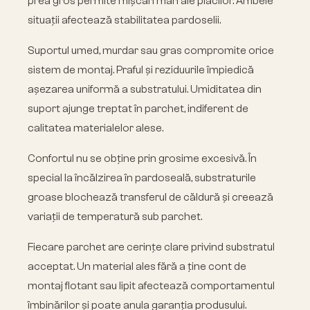
prea gros permite mișcări mari ale plăcilor. Ambele
situații afectează stabilitatea pardoselii.
Suportul umed, murdar sau gras compromite orice
sistem de montaj. Praful și reziduurile împiedică
așezarea uniformă a substratului. Umiditatea din
suport ajunge treptat în parchet, indiferent de
calitatea materialelor alese.
Confortul nu se obține prin grosime excesivă. În
special la încălzirea în pardoseală, substraturile
groase blochează transferul de căldură și creează
variații de temperatură sub parchet.
Fiecare parchet are cerințe clare privind substratul
acceptat. Un material ales fără a ține cont de
montaj flotant sau lipit afectează comportamentul
îmbinărilor și poate anula garanția produsului.