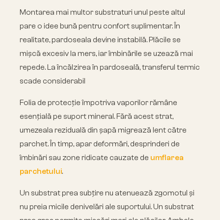
Montarea mai multor substraturi unul peste altul
pare o idee bună pentru confort suplimentar. În
realitate, pardoseala devine instabilă. Plăcile se
mișcă excesiv la mers, iar îmbinările se uzează mai
repede. La încălzirea în pardoseală, transferul termic
scade considerabil
Folia de protecție împotriva vaporilor rămâne
esențială pe suport mineral. Fără acest strat,
umezeala reziduală din șapă migrează lent către
parchet. În timp, apar deformări, desprinderi de
îmbinări sau zone ridicate cauzate de
umflarea
parchetului
.
Un substrat prea subțire nu atenuează zgomotul și
nu preia micile denivelări ale suportului. Un substrat