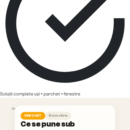
Soluții complete uși + parchet + ferestre
Acasă
/
Blog
/
Ce se pune sub parchet?
8
min citire
PARCHET
Ce se pune sub