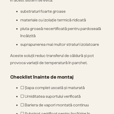
În acest sistem se evită:
substraturi foarte groase
materiale cu izolație termică ridicată
pluta groasă necertificată pentru pardoseală
încălzită
suprapunerea mai multor straturi izolatoare
Aceste soluții reduc transferul de căldură și pot
provoca variații de temperatură în parchet.
Checklist înainte de montaj
☐ Șapa complet uscată și maturată
☐ Umiditatea suportului verificată
☐ Bariera de vapori montată continuu
☐ Substrat certificat pentru încălzire în