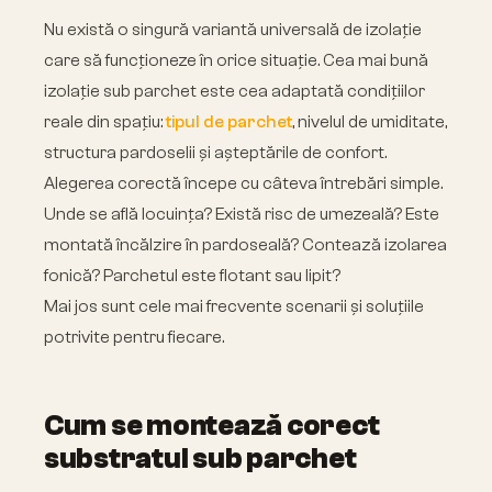
Nu există o singură variantă universală de izolație
care să funcționeze în orice situație. Cea mai bună
izolație sub parchet este cea adaptată condițiilor
reale din spațiu:
tipul de parchet
, nivelul de umiditate,
structura pardoselii și așteptările de confort.
Alegerea corectă începe cu câteva întrebări simple.
Unde se află locuința? Există risc de umezeală? Este
montată încălzire în pardoseală? Contează izolarea
fonică? Parchetul este flotant sau lipit?
Mai jos sunt cele mai frecvente scenarii și soluțiile
potrivite pentru fiecare.
Cum se montează corect
substratul sub parchet