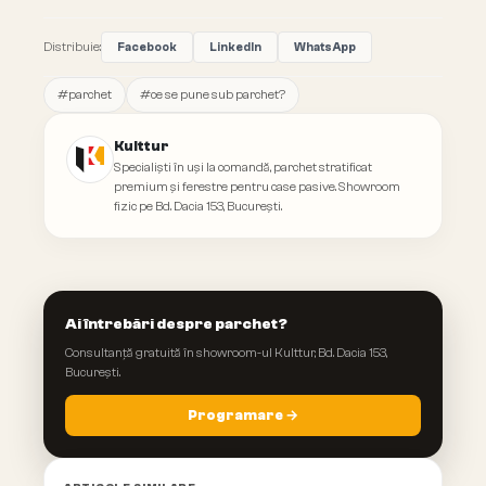
Distribuie:
Facebook
LinkedIn
WhatsApp
#
parchet
#
ce se pune sub parchet?
Kulttur
Specialiști în uși la comandă, parchet stratificat
premium și ferestre pentru case pasive. Showroom
fizic pe Bd. Dacia 153, București.
Ai întrebări despre parchet?
Consultanță gratuită în showroom-ul Kulttur, Bd. Dacia 153,
București.
Programare →