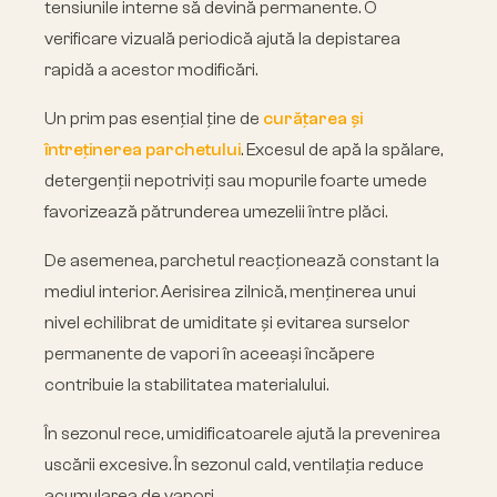
tensiunile interne să devină permanente. O
verificare vizuală periodică ajută la depistarea
rapidă a acestor modificări.
Un prim pas esențial ține de
curățarea și
întreținerea parchetului
. Excesul de apă la spălare,
detergenții nepotriviți sau mopurile foarte umede
favorizează pătrunderea umezelii între plăci.
De asemenea, parchetul reacționează constant la
mediul interior. Aerisirea zilnică, menținerea unui
nivel echilibrat de umiditate și evitarea surselor
permanente de vapori în aceeași încăpere
contribuie la stabilitatea materialului.
În sezonul rece, umidificatoarele ajută la prevenirea
uscării excesive. În sezonul cald, ventilația reduce
acumularea de vapori.