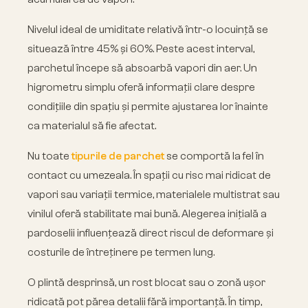
Nivelul ideal de umiditate relativă într-o locuință se
situează între 45% și 60%. Peste acest interval,
parchetul începe să absoarbă vapori din aer. Un
higrometru simplu oferă informații clare despre
condițiile din spațiu și permite ajustarea lor înainte
ca materialul să fie afectat.
Nu toate
tipurile de parchet
se comportă la fel în
contact cu umezeala. În spații cu risc mai ridicat de
vapori sau variații termice, materialele multistrat sau
vinilul oferă stabilitate mai bună. Alegerea inițială a
pardoselii influențează direct riscul de deformare și
costurile de întreținere pe termen lung.
O plintă desprinsă, un rost blocat sau o zonă ușor
ridicată pot părea detalii fără importanță. În timp,