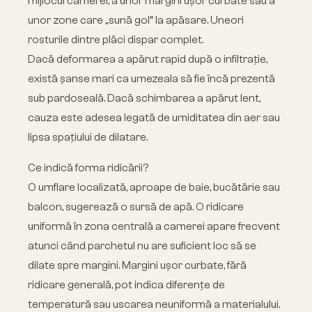
mijlocul camerei, a unor margini ușor curbate sau a
unor zone care „sună gol” la apăsare. Uneori
rosturile dintre plăci dispar complet.
Dacă deformarea a apărut rapid după o infiltrație,
există șanse mari ca umezeala să fie încă prezentă
sub pardoseală. Dacă schimbarea a apărut lent,
cauza este adesea legată de umiditatea din aer sau
lipsa spațiului de dilatare.
Ce indică forma ridicării?
O umflare localizată, aproape de baie, bucătărie sau
balcon, sugerează o sursă de apă. O ridicare
uniformă în zona centrală a camerei apare frecvent
atunci când parchetul nu are suficient loc să se
dilate spre margini. Margini ușor curbate, fără
ridicare generală, pot indica diferențe de
temperatură sau uscarea neuniformă a materialului.