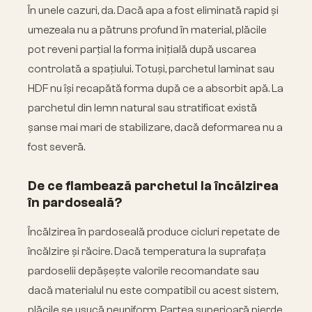
În unele cazuri, da. Dacă apa a fost eliminată rapid și
umezeala nu a pătruns profund în material, plăcile
pot reveni parțial la forma inițială după uscarea
controlată a spațiului. Totuși, parchetul laminat sau
HDF nu își recapătă forma după ce a absorbit apă. La
parchetul din lemn natural sau stratificat există
șanse mai mari de stabilizare, dacă deformarea nu a
fost severă.
De ce flambează parchetul la încălzirea
în pardoseală?
Încălzirea în pardoseală produce cicluri repetate de
încălzire și răcire. Dacă temperatura la suprafața
pardoselii depășește valorile recomandate sau
dacă materialul nu este compatibil cu acest sistem,
plăcile se usucă neuniform. Partea superioară pierde