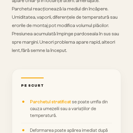
apare chiar și în locuințe atent amenajate.
Parchetul reacționează la mediul din încăpere.
Umiditatea, vaporii, diferențele de temperatură sau
erorile de montaj pot modifica volumul plăcilor.
Presiunea acumulată împinge pardoseala în sus sau
spre margini. Uneori problema apare rapid, alteori
lent, fără semne la început.
PE SCURT
Parchetul stratificat
se poate umfla din
cauza umezelii sau a variațiilor de
temperatură.
Deformarea poate apărea imediat după