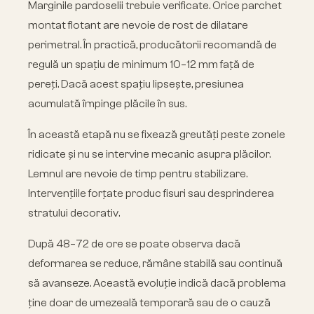
Marginile pardoselii trebuie verificate. Orice parchet
montat flotant are nevoie de rost de dilatare
perimetral. În practică, producătorii recomandă de
regulă un spațiu de minimum 10–12 mm față de
pereți. Dacă acest spațiu lipsește, presiunea
acumulată împinge plăcile în sus.
În această etapă nu se fixează greutăți peste zonele
ridicate și nu se intervine mecanic asupra plăcilor.
Lemnul are nevoie de timp pentru stabilizare.
Intervențiile forțate produc fisuri sau desprinderea
stratului decorativ.
După 48–72 de ore se poate observa dacă
deformarea se reduce, rămâne stabilă sau continuă
să avanseze. Această evoluție indică dacă problema
ține doar de umezeală temporară sau de o cauză