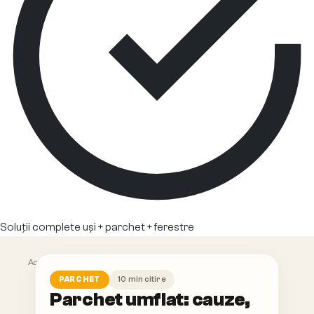
Soluții complete uși + parchet + ferestre
Acasă
/
Blog
/
Parchet umflat: cauze, soluții, prevenție
10
min citire
PARCHET
Parchet umflat: cauze,