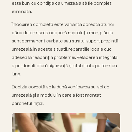
este bun, cu condiția ca umezeala să fie complet
eliminată.
Înlocuirea completă este varianta corectă atunci
când deformarea acoperă suprafețe mari, plăcile
sunt permanent curbate sau stratul suport prezintă
umezeală. În aceste situații, reparațiile locale duc
adesea la reapariția problemei. Refacerea integrală
a pardoselii oferă siguranță și stabilitate pe termen
lung.
Decizia corectă se ia după verificarea sursei de
umezeală și a modului în care a fost montat
parchetul inițial.