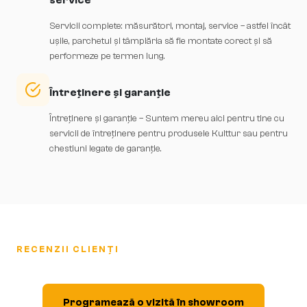
Servicii complete: măsurători, montaj, service – astfel încât
ușile, parchetul și tâmplăria să fie montate corect și să
performeze pe termen lung.
Întreținere și garanție
Întreținere și garanție – Suntem mereu aici pentru tine cu
servicii de întreținere pentru produsele Kulttur sau pentru
chestiuni legate de garanție.
RECENZII CLIENȚI
Programează o vizită în showroom