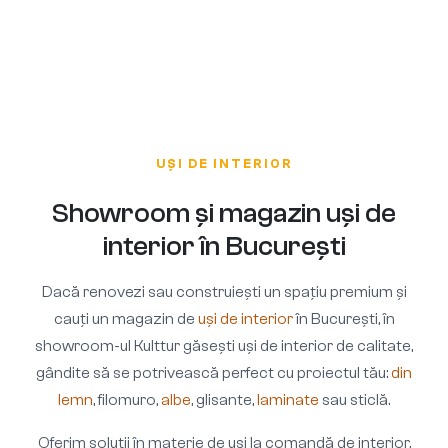
FILOMURO, LAMINATE, ALBE, STICLĂ
ALUMINIU, LEMN, LA COMANDĂ
DUBLU STRATIFICAT, TRIPLU, HYWOOD
Uși de interior
LEMN ALUMINIU, PVC, GLISANTE
Uși de exterior
Parchet stratificat
La comandă, adaptate la dimensiuni, finisaje și stil
Ferestre premium
Peste 10.000 variante, configurate la comandă
Peste 500 modele premium disponibile
UȘI DE INTERIOR
Soluții pentru case pasive (NZEB)
Showroom și magazin uși de
interior în București
Dacă renovezi sau construiești un spațiu premium și
cauți un magazin de
uși de interior
în București, în
showroom-ul Kulttur găsești uși de interior de calitate,
gândite să se potrivească perfect cu proiectul tău:
din
lemn
, filomuro,
albe
, glisante,
laminate
sau sticlă.
Oferim soluții în materie de uși la comandă de interior,