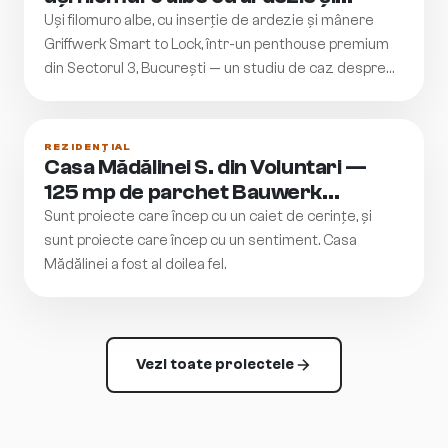
mânere Griffwerk
Uși filomuro albe, cu inserție de ardezie și mânere
Griffwerk Smart to Lock, într-un penthouse premium
din Sectorul 3, București — un studiu de caz despre
cum ușa devine parte din arhitectura locuinței.
REZIDENȚIAL
Casa Mădălinei S. din Voluntari —
125 mp de parchet Bauwerk
Cleverpark Mandorla, inclusiv pe
Sunt proiecte care încep cu un caiet de cerințe, și
trepte
sunt proiecte care încep cu un sentiment. Casa
Mădălinei a fost al doilea fel.
Vezi toate proiectele