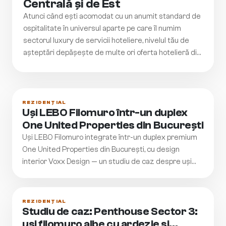
Centrală și de Est
Atunci când ești acomodat cu un anumit standard de
ospitalitate în universul aparte pe care îl numim
sectorul luxury de servicii hoteliere, nivelul tău de
așteptări depășește de multe ori oferta hotelieră din
România.
REZIDENȚIAL
Uși LEBO Filomuro într-un duplex
One United Properties din București
Uși LEBO Filomuro integrate într-un duplex premium
One United Properties din București, cu design
interior Voxx Design — un studiu de caz despre uși
invizibile care păstrează pereții curați și lasă finisajele
să rămână în prim-plan.
REZIDENȚIAL
Studiu de caz: Penthouse Sector 3:
uși filomuro albe cu ardezie și