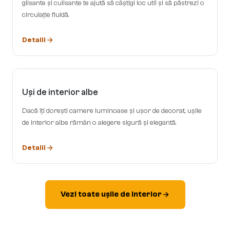
glisante și culisante te ajută să câștigi loc util și să păstrezi o
circulație fluidă.
Detalii
Uși de interior albe
Dacă îți dorești camere luminoase și ușor de decorat, ușile
de interior albe rămân o alegere sigură și elegantă.
Detalii
Vezi toate ușile de interior