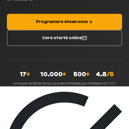
Programare showroom
Cere ofertă online
17
+
10.000
+
500
+
4.8
/5
Ani experiență
Variante uși exterior
Modele parchet
Recenzii
(
163
)