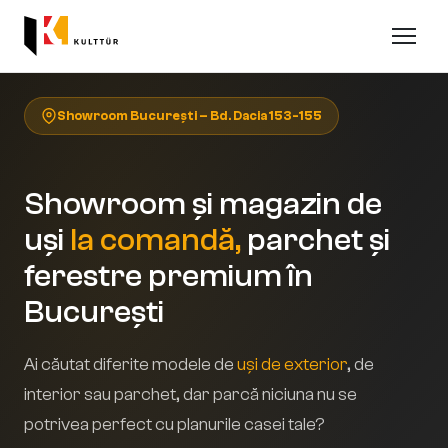
Showroom București – Bd. Dacia 153-155
Showroom și magazin de
uși
la comandă,
parchet și
ferestre premium în
București
Ai căutat diferite modele de
uși de exterior
, de
interior sau parchet, dar parcă niciuna nu se
potrivea perfect cu planurile casei tale?