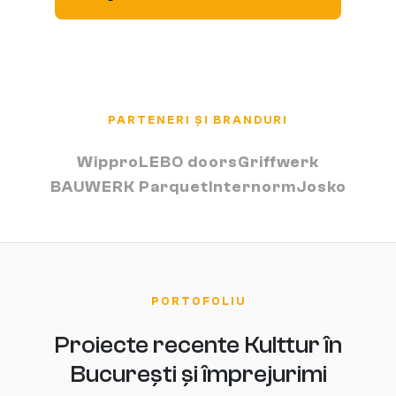
PARTENERI ȘI BRANDURI
Wippro
LEBO doors
Griffwerk
BAUWERK Parquet
Internorm
Josko
PORTOFOLIU
Proiecte recente Kulttur în
București și împrejurimi