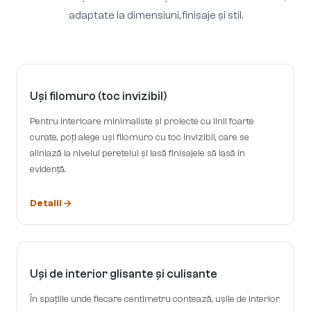
adaptate la dimensiuni, finisaje și stil.
Uși filomuro (toc invizibil)
Pentru interioare minimaliste și proiecte cu linii foarte
curate, poți alege uși filomuro cu toc invizibil, care se
aliniază la nivelul peretelui și lasă finisajele să iasă în
evidență.
Detalii
Uși de interior glisante și culisante
În spațiile unde fiecare centimetru contează, ușile de interior