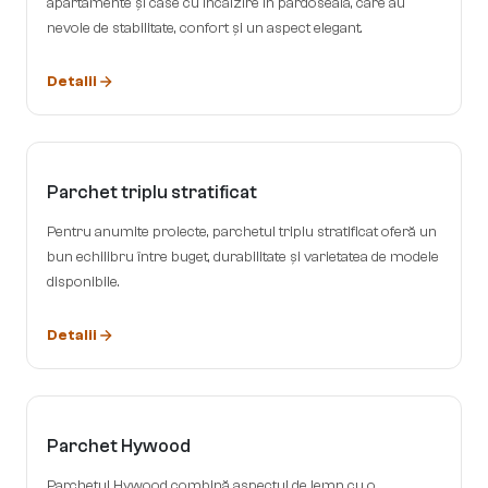
apartamente și case cu încălzire în pardoseală, care au
nevoie de stabilitate, confort și un aspect elegant.
Detalii
Parchet triplu stratificat
Pentru anumite proiecte, parchetul triplu stratificat oferă un
bun echilibru între buget, durabilitate și varietatea de modele
disponibile.
Detalii
Parchet Hywood
Parchetul Hywood combină aspectul de lemn cu o