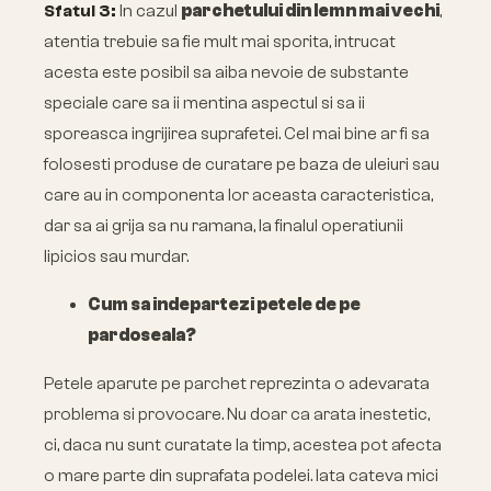
Sfatul 3:
In cazul
parchetului din lemn mai vechi
,
atentia trebuie sa fie mult mai sporita, intrucat
acesta este posibil sa aiba nevoie de substante
speciale care sa ii mentina aspectul si sa ii
sporeasca ingrijirea suprafetei. Cel mai bine ar fi sa
folosesti produse de curatare pe baza de uleiuri sau
care au in componenta lor aceasta caracteristica,
dar sa ai grija sa nu ramana, la finalul operatiunii
lipicios sau murdar.
Cum sa indepartezi petele de pe
pardoseala?
Petele aparute pe parchet reprezinta o adevarata
problema si provocare. Nu doar ca arata inestetic,
ci, daca nu sunt curatate la timp, acestea pot afecta
o mare parte din suprafata podelei. Iata cateva mici