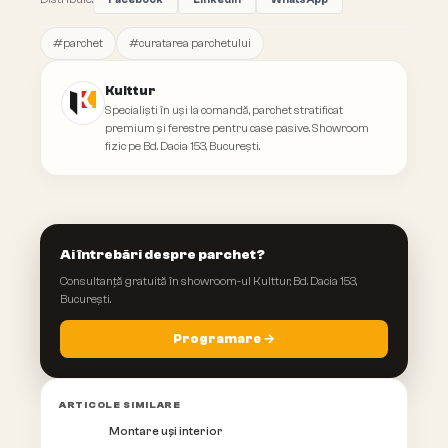
#
parchet
#
curatarea parchetului
Kulttur
Specialiști în uși la comandă, parchet stratificat
premium și ferestre pentru case pasive. Showroom
fizic pe Bd. Dacia 153, București.
Ai întrebări despre parchet?
Consultanță gratuită în showroom-ul Kulttur, Bd. Dacia 153,
București.
Programare →
ARTICOLE SIMILARE
Montare uși interior