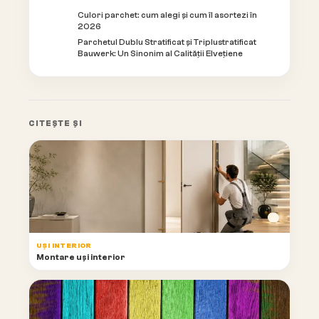
Culori parchet: cum alegi și cum îl asortezi în
2026
Parchetul Dublu Stratificat și Triplustratificat
Bauwerk: Un Sinonim al Calității Elvețiene
CITEȘTE ȘI
UȘI INTERIOR
Montare uși interior