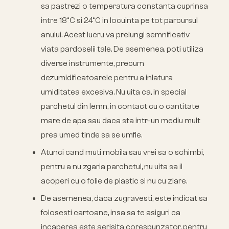
sa pastrezi o temperatura constanta cuprinsa
intre 18°C si 24°C in locuinta pe tot parcursul
anului. Acest lucru va prelungi semnificativ
viata pardoselii tale. De asemenea, poti utiliza
diverse instrumente, precum
dezumidificatoarele pentru a inlatura
umiditatea excesiva. Nu uita ca, in special
parchetul din lemn, in contact cu o cantitate
mare de apa sau daca sta intr-un mediu mult
prea umed tinde sa se umfle.
Atunci cand muti mobila sau vrei sa o schimbi,
pentru a nu zgaria parchetul, nu uita sa il
acoperi cu o folie de plastic si nu cu ziare.
De asemenea, daca zugravesti, este indicat sa
folosesti cartoane, insa sa te asiguri ca
incaperea este aerisita corespunzator, pentru