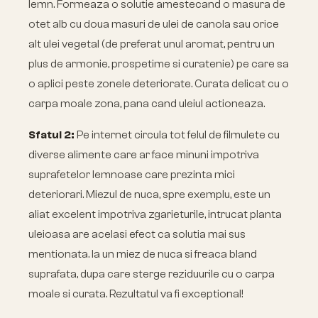
lemn. Formeaza o solutie amestecand o masura de
otet alb cu doua masuri de ulei de canola sau orice
alt ulei vegetal (de preferat unul aromat, pentru un
plus de armonie, prospetime si curatenie) pe care sa
o aplici peste zonele deteriorate. Curata delicat cu o
carpa moale zona, pana cand uleiul actioneaza.
Sfatul 2:
Pe internet circula tot felul de filmulete cu
diverse alimente care ar face minuni impotriva
suprafetelor lemnoase care prezinta mici
deteriorari. Miezul de nuca, spre exemplu, este un
aliat excelent impotriva zgarieturile, intrucat planta
uleioasa are acelasi efect ca solutia mai sus
mentionata. Ia un miez de nuca si freaca bland
suprafata, dupa care sterge reziduurile cu o carpa
moale si curata. Rezultatul va fi exceptional!