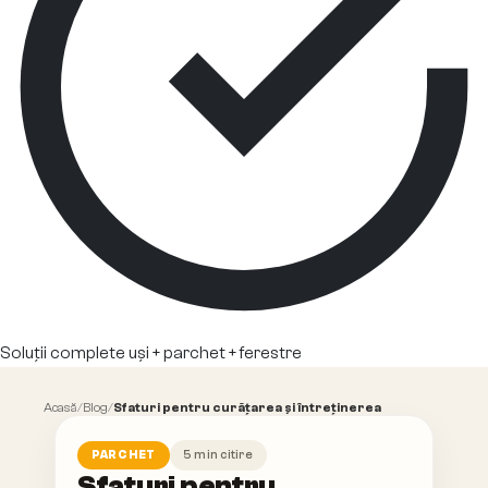
Soluții complete uși + parchet + ferestre
Acasă
/
Blog
/
Sfaturi pentru curățarea și întreținerea
parchetului
5
min citire
PARCHET
Sfaturi pentru