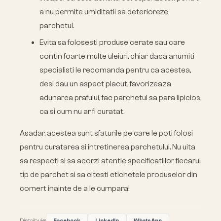
a nu permite umiditatii sa deterioreze
parchetul.
Evita sa folosesti produse cerate sau care
contin foarte multe uleiuri, chiar daca anumiti
specialisti le recomanda pentru ca acestea,
desi dau un aspect placut, favorizeaza
adunarea prafului, fac parchetul sa para lipicios,
ca si cum nu ar fi curatat.
Asadar, acestea sunt sfaturile pe care le poti folosi
pentru curatarea si intretinerea parchetului. Nu uita
sa respecti si sa acorzi atentie specificatiilor fiecarui
tip de parchet si sa citesti etichetele produselor din
comert inainte de a le cumpara!
Distribuie:
Facebook
LinkedIn
WhatsApp