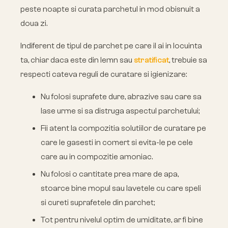
peste noapte si curata parchetul in mod obisnuit a
doua zi.
Indiferent de tipul de parchet pe care il ai in locuinta
ta, chiar daca este din lemn sau
stratificat
, trebuie sa
respecti cateva reguli de curatare si igienizare:
Nu folosi suprafete dure, abrazive sau care sa
lase urme si sa distruga aspectul parchetului;
Fii atent la compozitia solutiilor de curatare pe
care le gasesti in comert si evita-le pe cele
care au in compozitie amoniac.
Nu folosi o cantitate prea mare de apa,
stoarce bine mopul sau lavetele cu care speli
si cureti suprafetele din parchet;
Tot pentru nivelul optim de umiditate, ar fi bine