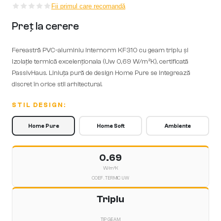
Fii primul care recomandă
Preț la cerere
Fereastră PVC-aluminiu Internorm KF310 cu geam triplu și
izolație termică excelenționala (Uw 0,69 W/m²K), certificată
PassivHaus. Liniuța pură de design Home Pure se integrează
discret în orice stil arhitectural.
STIL DESIGN:
Home Pure
Home Soft
Ambiente
0.69
W/m²K
COEF. TERMIC UW
Triplu
TIP GEAM