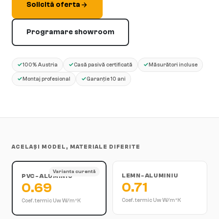
Solicită oferta
Programare showroom
✓
✓
✓
100% Austria
Casă pasivă certificată
Măsurători incluse
✓
✓
Montaj profesional
Garanție 10 ani
ACELAȘI MODEL, MATERIALE DIFERITE
Varianta curentă
LEMN-ALUMINIU
PVC-ALUMINIU
0.71
0.69
Coef. termic Uw
W/m²K
Coef. termic Uw
W/m²K