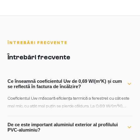
ÎNTREBĂRI FRECVENTE
Întrebări frecvente
Ce înseamnă coeficientul Uw de 0,69 W/(m²K) și cum
se reflectă în factura de încălzire?
Coeficientul Uw măsoară eficiența termică a ferestrei: cu cât este
mai mic, cu atât mai puțin se pierde căldura. La 0,69 W/(m²K),
KF310 se situează în categoria ferestrelor cu performanță
maximă, comparabilă cu izolația unui perete bun. Pentru o
De ce este important aluminiul exterior al profilului
locuință de dimensiuni medii, o eficiență termică excepțională se
PVC-aluminiu?
traduce în reduceri semnificative ale consumului de gaz sau