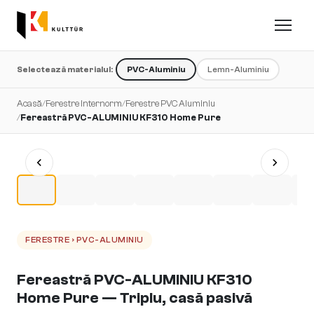
Selectează materialul:
PVC-Aluminiu
Lemn-Aluminiu
Acasă
/
Ferestre Internorm
/
Ferestre PVC Aluminiu
/
Fereastră PVC-ALUMINIU KF310 Home Pure
FERESTRE › PVC-ALUMINIU
Fereastră PVC-ALUMINIU KF310
Home Pure — Triplu, casă pasivă