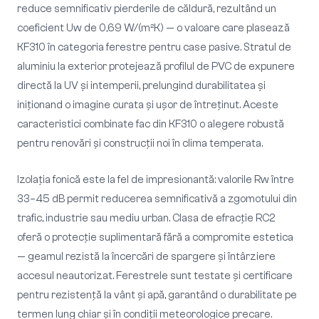
reduce semnificativ pierderile de căldură, rezultând un
coeficient Uw de 0,69 W/(m²K) — o valoare care plasează
KF310 în categoria ferestre pentru case pasive. Stratul de
aluminiu la exterior protejează profilul de PVC de expunere
directă la UV și intemperii, prelungind durabilitatea și
iniționand o imagine curata și ușor de întreținut. Aceste
caracteristici combinate fac din KF310 o alegere robustă
pentru renovări și construcții noi în clima temperata.
Izolația fonică este la fel de impresionantă: valorile Rw între
33–45 dB permit reducerea semnificativă a zgomotului din
trafic, industrie sau mediu urban. Clasa de efracție RC2
oferă o protecție suplimentară fără a compromite estetica
— geamul rezistă la încercări de spargere și întârziere
accesul neautorizat. Ferestrele sunt testate și certificare
pentru rezistență la vânt și apă, garantând o durabilitate pe
termen lung chiar și în condiții meteorologice precare.