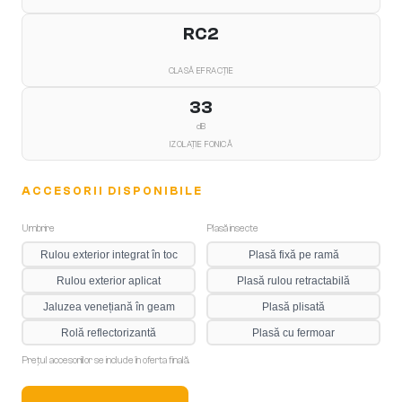
RC2
CLASĂ EFRACȚIE
33
dB
IZOLAȚIE FONICĂ
ACCESORII DISPONIBILE
Umbrire
Plasă insecte
Rulou exterior integrat în toc
Plasă fixă pe ramă
Rulou exterior aplicat
Plasă rulou retractabilă
Jaluzea venețiană în geam
Plasă plisată
Rolă reflectorizantă
Plasă cu fermoar
Prețul accesoriilor se include în oferta finală.