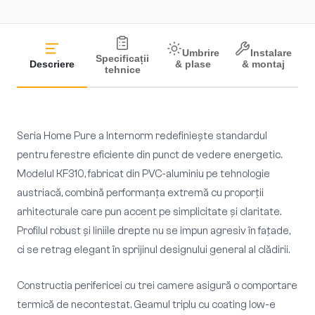
Umbrire
Instalare
Specificații
Descriere
& plase
& montaj
tehnice
Seria Home Pure a Internorm redefiniește standardul
pentru ferestre eficiente din punct de vedere energetic.
Modelul KF310, fabricat din PVC-aluminiu pe tehnologie
austriacă, combină performanța extremă cu proporții
arhitecturale care pun accent pe simplicitate și claritate.
Profilul robust și liniile drepte nu se impun agresiv în fațade,
ci se retrag elegant în sprijinul designului general al clădirii.
Constructia perifericei cu trei camere asigură o comportare
termică de necontestat. Geamul triplu cu coating low-e