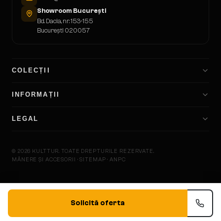
Showroom București
Bd. Dacia, nr. 153-155
București 020057
COLECȚII
INFORMAȚII
LEGAL
©
2026
KULTTUR.
TOATE DREPTURILE REZERVATE.
MÂNERE ȘI ACCESORII · SITEMAP · ANPC
KULTTU
Solicită oferta