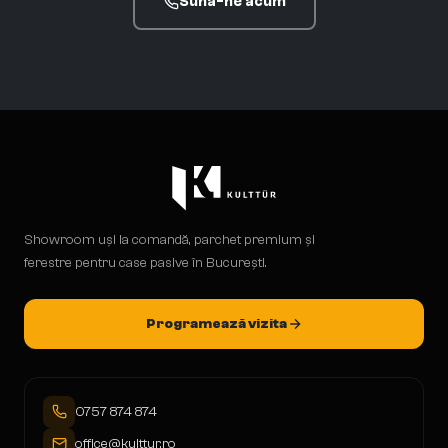
Sună-ne acum
Showroom uși la comandă, parchet premium și
ferestre pentru case pasive în București.
Programează vizita
0757 874 874
office@kulttur.ro