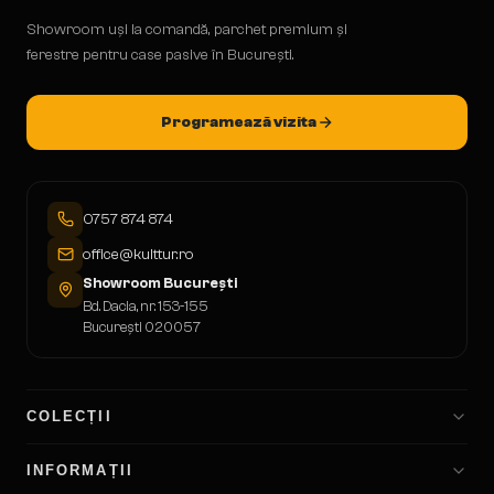
Showroom uși la comandă, parchet premium și
ferestre pentru case pasive în București.
Programează vizita
0757 874 874
office@kulttur.ro
Showroom București
Bd. Dacia, nr. 153-155
București 020057
COLECȚII
INFORMAȚII