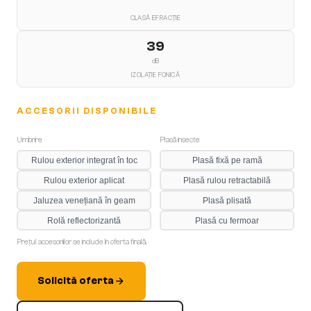
CLASĂ EFRACȚIE
39
dB
IZOLAȚIE FONICĂ
ACCESORII DISPONIBILE
Umbrire
Plasă insecte
Rulou exterior integrat în toc
Plasă fixă pe ramă
Rulou exterior aplicat
Plasă rulou retractabilă
Jaluzea venețiană în geam
Plasă plisată
Rolă reflectorizantă
Plasă cu fermoar
Prețul accesoriilor se include în oferta finală.
Solicită oferta