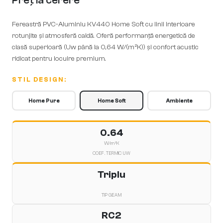
Preț la cerere
Fereastră PVC-Aluminiu KV440 Home Soft cu linii interioare
rotunjite și atmosferă caldă. Oferă performanță energetică de
clasă superioară (Uw până la 0,64 W/(m²K)) și confort acustic
ridicat pentru locuire premium.
STIL DESIGN:
Home Pure
Home Soft
Ambiente
0.64
W/m²K
COEF. TERMIC UW
Triplu
TIP GEAM
RC2