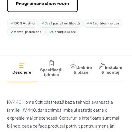
Programare showroom
✓
✓
✓
100% Austria
Casă pasivă certificată
Măsurători incluse
✓
✓
Montaj profesional
Garanție 10 ani
Umbrire
Instalare
Specificații
Descriere
& plase
& montaj
tehnice
KV440 Home Soft păstrează baza tehnică avansată a
familiei KV440, dar schimbă limbajul estetic către o
expresie mai prietenoasă. Contururile interioare sunt mai
blânde, ceea ce face produsul potrivit pentru amenajări