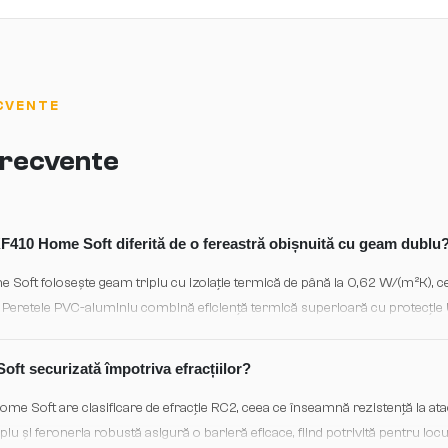
CVENTE
 frecvente
KF410 Home Soft diferită de o fereastră obișnuită cu geam dublu
Soft folosește geam triplu cu izolație termică de până la 0,62 W/(m²K), ce
 Peretele PVC-aluminiu combină eficiență termică superioară cu protecție 
ală, fiind ideală pentru renovări energetice și construcții de case pasive.
ft securizată împotriva efracțiilor?
ome Soft are clasificare de efracție RC2, ceea ce înseamnă rezistență la at
iplu și feroneria robustă asigură o barieră eficace, fiind potrivită pentru loc