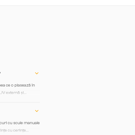
?
ea ce o plasează în
UV externă și
acuri cu scule manuale
uințe cu cerințe