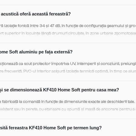
și clădiri în zone urbane.
e acustică oferă această fereastră?
izolație fonică între 34 și 47 dB, în funcție de configurația geamului și gro
rt superior în locuințe lângă drumuri circulate, în zone urbane zgomotoas
semnificativ penetrarea zgomotului extern.
me Soft aluminiu pe fața externă?
cționează ca scut protector împotriva UV, intemperii și coroziunii, prelungi
ere frecventă. PVC-ul interior asigură izolație termică optimă, în timp ce alu
rat și permite vopsire în orice culoare pentru a se integra perfect cu stilul clă
i se dimensionează KF410 Home Soft pentru casa mea?
abricată la comandă în funcție de dimensiunile exacte ale deschiderii tale. 
xistent sau în perete, cu etanșare cu spumă și masă de ancorare pentru a a
omandăm măsurare profesională și instalare de un specialist certificat In
 termică și acustică optimă.
esită fereastra KF410 Home Soft pe termen lung?