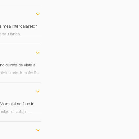
simea intercalarelor.
e sau lângă
nd durata de viață a
miniul exterior oferă
dirii.
Montajul se face în
sigura izolație
ternorm pentru a