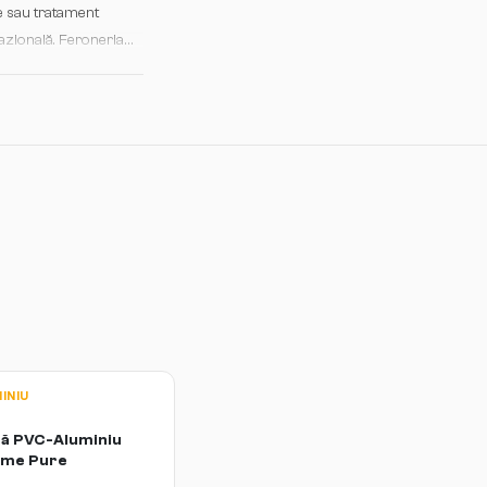
re sau tratament
cazională. Feroneria
i închiderea sigură
INIU
ă PVC-Aluminiu
ome Pure