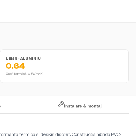
LEMN-ALUMINIU
0.64
Coef. termic Uw
W/m²K
e
Instalare & montaj
formanță termică și design discret. Construcția hibridă PVC-