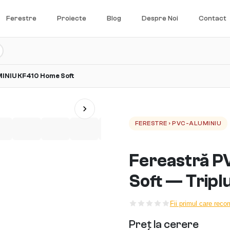
Ferestre
Proiecte
Blog
Despre Noi
Contact
INIU KF410 Home Soft
FERESTRE › PVC-ALUMINIU
Fereastră 
Soft — Triplu
Fii primul care rec
Preț la cerere