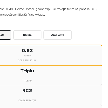
m KF410 Home Soft cu geam triplu și izolație termică până la 0,62
ergetică certificată PassivHaus.
oft
Studio
Ambiente
0.62
W/m²K
COEF. TERMIC UW
Triplu
TIP GEAM
RC2
CLASĂ EFRACȚIE