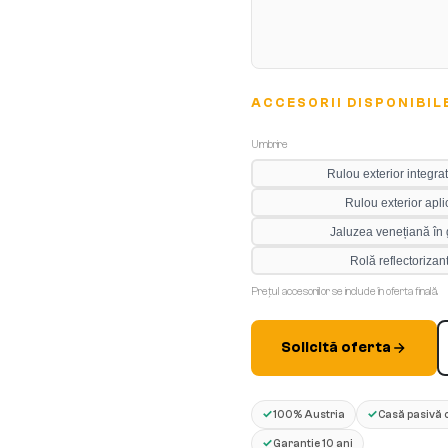
ACCESORII DISPONIBIL
Umbrire
Rulou exterior integrat
Rulou exterior apli
Jaluzea venețiană în
Rolă reflectorizan
Prețul accesoriilor se include în oferta finală.
Solicită oferta
✓
✓
100% Austria
Casă pasivă c
✓
Garanție 10 ani