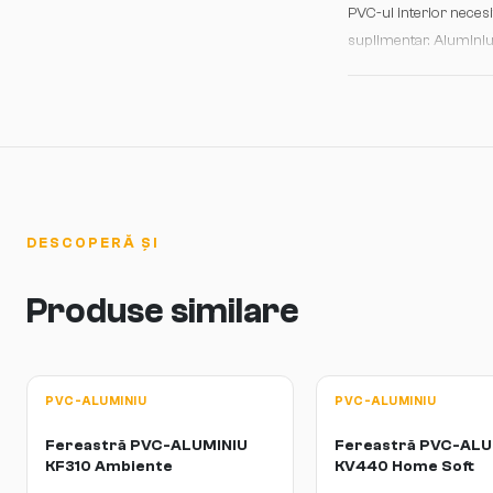
PVC-ul interior neces
suplimentar. Aluminiul
multi-punct trebuie con
pentru decenii.
DESCOPERĂ ȘI
Produse similare
PVC-ALUMINIU
PVC-ALUMINIU
Fereastră PVC-ALUMINIU
Fereastră PVC-ALU
KF310 Ambiente
KV440 Home Soft