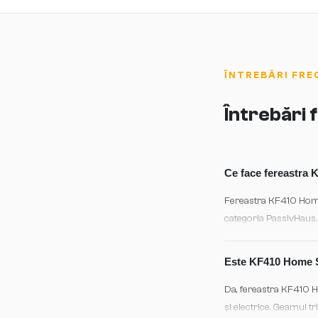
ÎNTREBĂRI FRE
Întrebări
Ce face fereastra 
Fereastra KF410 Home 
categoria PassivHaus.
durabilitate arhitectur
Este KF410 Home So
Da, fereastra KF410 H
și electrice. Geamul tr