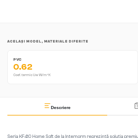
ACELAȘI MODEL, MATERIALE DIFERITE
PVC
0.62
Coef. termic Uw
W/m²K
Descriere
Seria KF410 Home Soft de la Internorm reprezintă soluția premiu