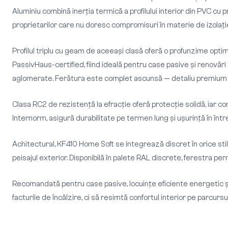
Aluminiu combină inerția termică a profilului interior din PVC cu 
proprietarilor care nu doresc compromisuri în materie de izolație
Profilul triplu cu geam de aceeași clasă oferă o profunzime optim
PassivHaus-certified, fiind ideală pentru case pasive și renovări c
aglomerate. Ferătura este complet ascunsă — detaliu premium ca
Clasa RC2 de rezistență la efracție oferă protecție solidă, iar co
Internorm, asigură durabilitate pe termen lung și ușurință în în
Achitectural, KF410 Home Soft se integrează discret în orice stil, 
peisajul exterior. Disponibilă în palete RAL discrete, ferestra perm
Recomandată pentru case pasive, locuințe eficiente energetic și
facturile de încălzire, ci să resimtă confortul interior pe parcursu