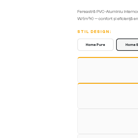
Fereastră PVC-Aluminiu Internor
W/(m²K) — confort și eficiență en
STIL DESIGN:
Home Pure
Home S