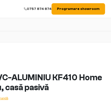
0757 874 874
Programare showroom
PVC-ALUMINIU KF410 Home
, casă pasivă
omandă