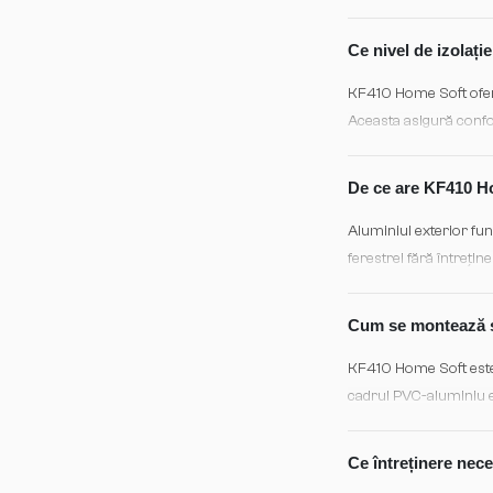
standard de securitate 
Ce nivel de izolați
KF410 Home Soft oferă 
Aceasta asigură confo
aeropoarte, reducând 
De ce are KF410 Ho
Aluminiul exterior fun
ferestrei fără întrețin
finisaj arhitectural cu
Cum se montează ș
KF410 Home Soft este f
cadrul PVC-aluminiu e
termică continuă. Rec
garantiza performanța
Ce întreținere nec