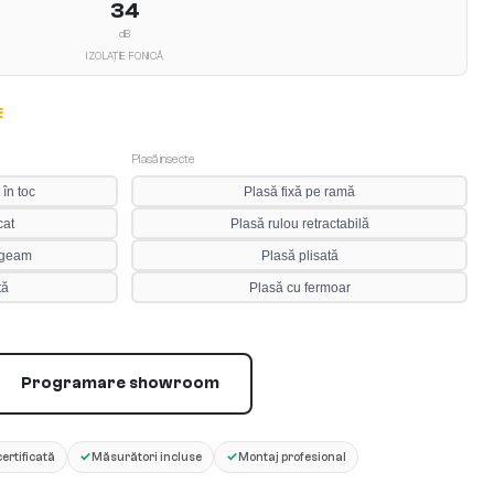
34
dB
IZOLAȚIE FONICĂ
E
Plasă insecte
 în toc
Plasă fixă pe ramă
cat
Plasă rulou retractabilă
 geam
Plasă plisată
tă
Plasă cu fermoar
Programare showroom
✓
✓
ertificată
Măsurători incluse
Montaj profesional