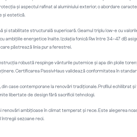
protecția și aspectul rafinat al aluminiului exterior, o abordare carac
 și estetică.
ă și stabilitate structurală superioară. Geamul triplu low-e cu valor
u ambițiile energetice înalte. Izolația fonică Rw între 34–47 dB asigură
re păstrează linia pur a ferestrei.
nstrucția robustă respinge vânturile puternice și apa din ploile tore
treținere. Certificarea PassivHaus validează conformitatea în standa
din case contemporane la renovări tradiționale. Profilul echilibrat și 
ite libertate de design fără sacrificii tehnologi.
 renovări ambițioase în climat temperat și rece. Este alegerea noas
l întregii sezoane reci.