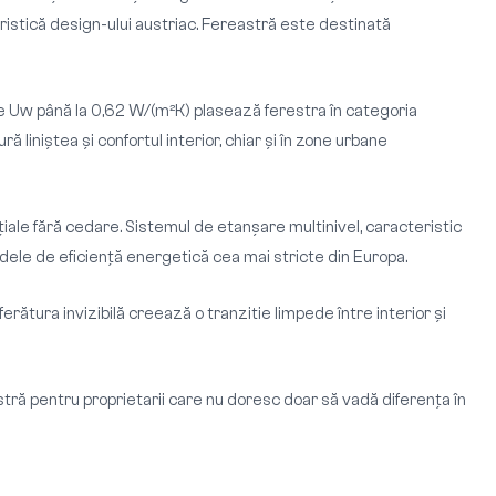
teristică design-ului austriac. Fereastră este destinată
ile Uw până la 0,62 W/(m²K) plasează ferestra în categoria
 liniștea și confortul interior, chiar și în zone urbane
nțiale fără cedare. Sistemul de etanșare multinivel, caracteristic
rdele de eficiență energetică cea mai stricte din Europa.
ferătura invizibilă creează o tranzitie limpede între interior și
tră pentru proprietarii care nu doresc doar să vadă diferența în