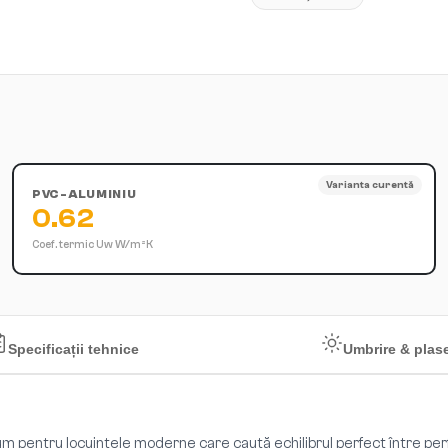
Varianta curentă
PVC-ALUMINIU
0.62
Coef. termic Uw
W/m²K
Specificații tehnice
Umbrire & plas
m pentru locuințele moderne care caută echilibrul perfect între per