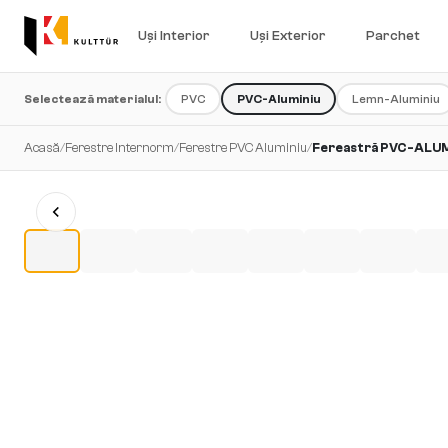
Uși Interior
Uși Exterior
Parchet
Selectează materialul:
PVC
PVC-Aluminiu
Lemn-Aluminiu
Acasă
/
Ferestre Internorm
/
Ferestre PVC Aluminiu
/
Fereastră PVC-ALUM