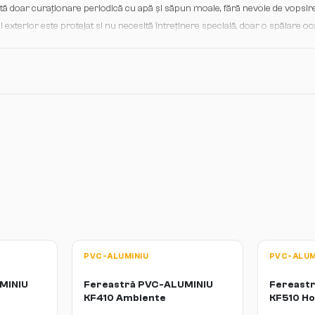
ită doar curaționare periodică cu apă și săpun moale, fără nevoie de vopsi
 exterior este protejat și nu necesită întreținere specială, doar o spălare o
trolată anual și ușor lubrifiere cu ulei neutru va asigura glisarea liniștită ș
PVC-ALUMINIU
PVC-ALUM
MINIU
Fereastră PVC-ALUMINIU
Fereastr
KF410 Ambiente
KF510 H