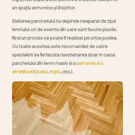
un spațiu armonios și liniștitor.
Slefuirea parchetului nu depinde neaparat de tipul
lemnului, ori de esenta din care sunt facute placile,
fiind un proces ce poate fi realizat pe orice podea.
Cu toate acestea, este recomandat de catre
specialisti sa fie facuta raschetarea doar in cazul
parchetului din lemn masiv si a
parchetului
stratificat
(
dublu
,
triplu
, etc.).