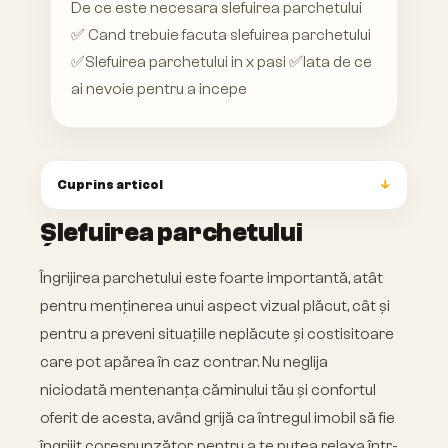
De ce este necesara slefuirea parchetului
✅ Cand trebuie facuta slefuirea parchetului
✅Slefuirea parchetului in x pasi ✅Iata de ce
ai nevoie pentru a incepe
Cuprins articol
Șlefuirea parchetului
Îngrijirea parchetului este foarte importantă, atât
pentru menținerea unui aspect vizual plăcut, cât și
pentru a preveni situațiile neplăcute și costisitoare
care pot apărea în caz contrar. Nu neglija
niciodată mentenanța căminului tău și confortul
oferit de acesta, având grijă ca întregul imobil să fie
îngrijit corespunzător, pentru a te putea relaxa într-