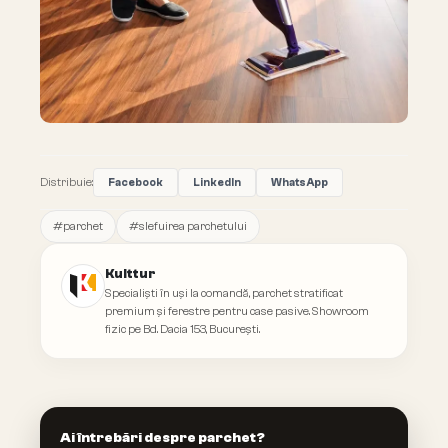
Distribuie:
Facebook
LinkedIn
WhatsApp
#
parchet
#
slefuirea parchetului
Kulttur
Specialiști în uși la comandă, parchet stratificat
premium și ferestre pentru case pasive. Showroom
fizic pe Bd. Dacia 153, București.
Ai întrebări despre parchet?