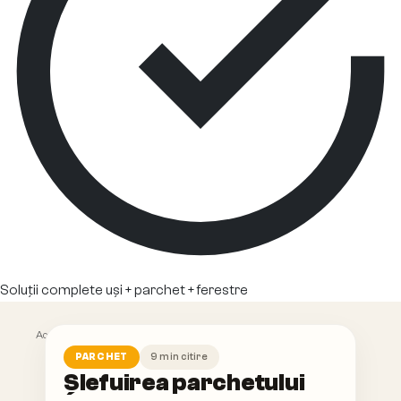
Soluții complete uși + parchet + ferestre
Acasă
/
Blog
/
Șlefuirea parchetului
9
min citire
PARCHET
Șlefuirea parchetului