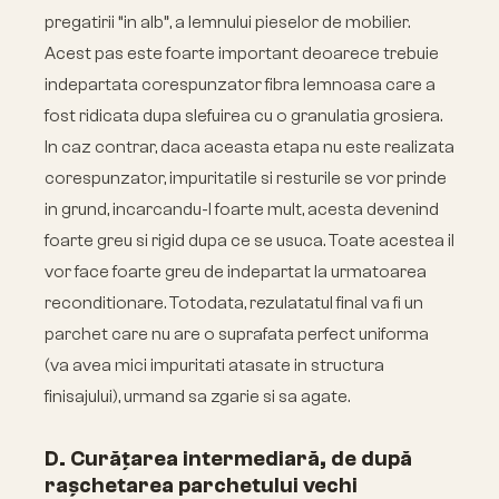
pregatirii “in alb”, a lemnului pieselor de mobilier.
Acest pas este foarte important deoarece trebuie
indepartata corespunzator fibra lemnoasa care a
fost ridicata dupa slefuirea cu o granulatia grosiera.
In caz contrar, daca aceasta etapa nu este realizata
corespunzator, impuritatile si resturile se vor prinde
in grund, incarcandu-l foarte mult, acesta devenind
foarte greu si rigid dupa ce se usuca. Toate acestea il
vor face foarte greu de indepartat la urmatoarea
reconditionare. Totodata, rezulatatul final va fi un
parchet care nu are o suprafata perfect uniforma
(va avea mici impuritati atasate in structura
finisajului), urmand sa zgarie si sa agate.
D. Curățarea intermediară, de după
rașchetarea parchetului vechi