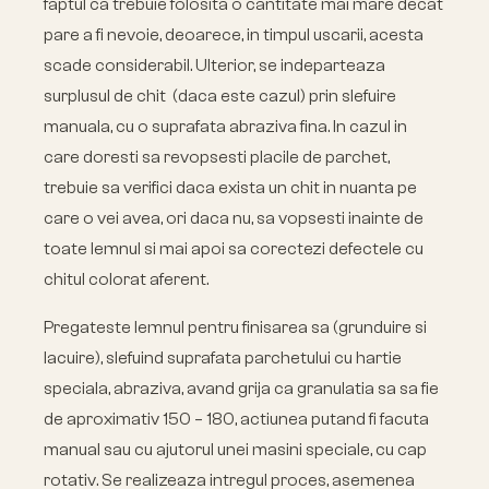
faptul ca trebuie folosita o cantitate mai mare decat
pare a fi nevoie, deoarece, in timpul uscarii, acesta
scade considerabil. Ulterior, se indeparteaza
surplusul de chit (daca este cazul) prin slefuire
manuala, cu o suprafata abraziva fina. In cazul in
care doresti sa revopsesti placile de parchet,
trebuie sa verifici daca exista un chit in nuanta pe
care o vei avea, ori daca nu, sa vopsesti inainte de
toate lemnul si mai apoi sa corectezi defectele cu
chitul colorat aferent.
Pregateste lemnul pentru finisarea sa (grunduire si
lacuire), slefuind suprafata parchetului cu hartie
speciala, abraziva, avand grija ca granulatia sa sa fie
de aproximativ 150 – 180, actiunea putand fi facuta
manual sau cu ajutorul unei masini speciale, cu cap
rotativ. Se realizeaza intregul proces, asemenea