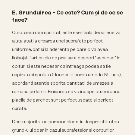
E. Grunduirea - Ce este? Cum și de ce se
face?
Curatarea de impuritati este esentiala deoarece va
ajuta atat la crearea unei suprafete perfect
uniforme, cat si la aderenta pe care o va avea
finisajul. Particulele de praf sunt deseori “ascunse” in
colturi si este necesar ca intreaga podea sa fie
aspirata si spalata (doar cu o carpa umeda, NU uda),
acordand atentie sporita cantitatii de umezeala
ramasa pe lemn. Finisarea se va incepe atunci cand
placile de parchet sunt perfect uscate si perfect
curate.
Desi majoritatea persoanelor stiu despre utilitatea
grund-ului doar in cazul suprafetelor si corpurilor