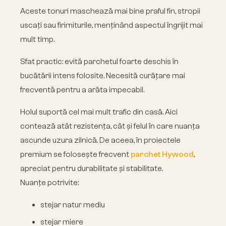
Aceste tonuri maschează mai bine praful fin, stropii
uscați sau firimiturile, menținând aspectul îngrijit mai
mult timp.
Sfat practic: evită parchetul foarte deschis în
bucătării intens folosite. Necesită curățare mai
frecventă pentru a arăta impecabil.
Holul suportă cel mai mult trafic din casă. Aici
contează atât rezistența, cât și felul în care nuanța
ascunde uzura zilnică. De aceea, în proiectele
premium se folosește frecvent
parchet Hywood
,
apreciat pentru durabilitate și stabilitate.
Nuanțe potrivite:
stejar natur mediu
stejar miere