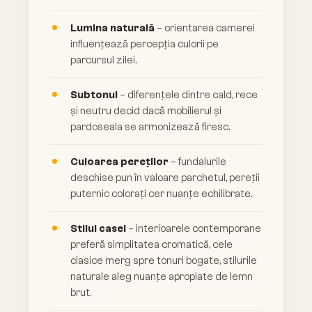
Lumina naturală
– orientarea camerei
influențează percepția culorii pe
parcursul zilei.
Subtonul
– diferențele dintre cald, rece
și neutru decid dacă mobilierul și
pardoseala se armonizează firesc.
Culoarea pereților
– fundalurile
deschise pun în valoare parchetul, pereții
puternic colorați cer nuanțe echilibrate.
Stilul casei
– interioarele contemporane
preferă simplitatea cromatică, cele
clasice merg spre tonuri bogate, stilurile
naturale aleg nuanțe apropiate de lemn
brut.