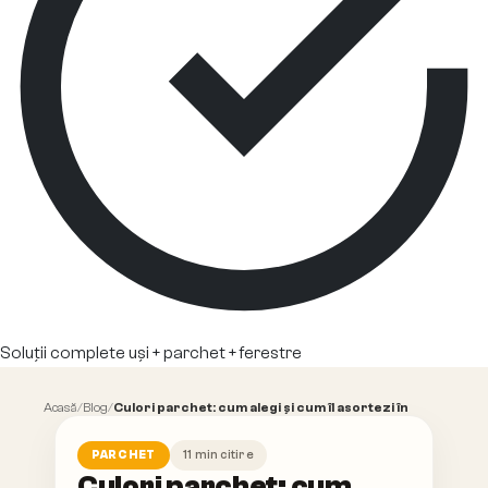
Soluții complete uși + parchet + ferestre
Acasă
/
Blog
/
Culori parchet: cum alegi și cum îl asortezi în
2026
11
min citire
PARCHET
Culori parchet: cum