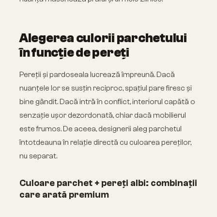
Alegerea culorii parchetului
în funcție de pereți
Pereții și pardoseala lucrează împreună. Dacă
nuanțele lor se susțin reciproc, spațiul pare firesc și
bine gândit. Dacă intră în conflict, interiorul capătă o
senzație ușor dezordonată, chiar dacă mobilierul
este frumos. De aceea, designerii aleg parchetul
întotdeauna în relație directă cu culoarea pereților,
nu separat.
Culoare parchet + pereți albi: combinații
care arată premium