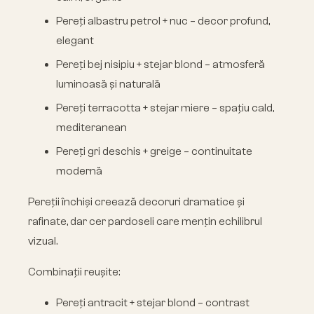
Pereți albastru petrol + nuc – decor profund,
elegant
Pereți bej nisipiu + stejar blond – atmosferă
luminoasă și naturală
Pereți terracotta + stejar miere – spațiu cald,
mediteranean
Pereți gri deschis + greige – continuitate
modernă
Pereții închiși creează decoruri dramatice și
rafinate, dar cer pardoseli care mențin echilibrul
vizual.
Combinații reușite:
Pereți antracit + stejar blond – contrast