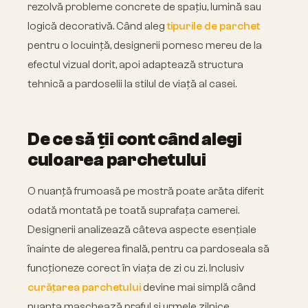
rezolvă probleme concrete de spațiu, lumină sau
logică decorativă. Când aleg
tipurile de parchet
pentru o locuință, designerii pornesc mereu de la
efectul vizual dorit, apoi adaptează structura
tehnică a pardoselii la stilul de viață al casei.
De ce să ții cont când alegi
culoarea parchetului
O nuanță frumoasă pe mostră poate arăta diferit
odată montată pe toată suprafața camerei.
Designerii analizează câteva aspecte esențiale
înainte de alegerea finală, pentru ca pardoseala să
funcționeze corect în viața de zi cu zi. Inclusiv
curățarea parchetului
devine mai simplă când
nuanța maschează praful și urmele zilnice.