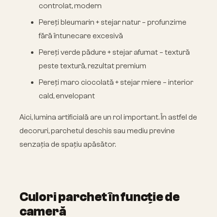
controlat, modern
Pereți bleumarin + stejar natur – profunzime
fără întunecare excesivă
Pereți verde pădure + stejar afumat – textură
peste textură, rezultat premium
Pereți maro ciocolată + stejar miere – interior
cald, envelopant
Aici, lumina artificială are un rol important. În astfel de
decoruri, parchetul deschis sau mediu previne
senzația de spațiu apăsător.
Culori parchet în funcție de
cameră