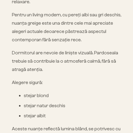
relaxare.
Pentru un living modern, cu pereți albi sau gri deschis,
nuanța greige este una dintre cele mai apreciate
alegeri actuale deoarece păstrează aspectul
contemporan fără senzație rece.
Dormitorul are nevoie de liniște vizuală. Pardoseala
trebuie să contribuie la o atmosferă calmă, fără să
atragă atenția.
Alegere sigură:
stejar blond
stejar natur deschis
stejar albit
Aceste nuanțe reflectă lumina blând, se potrivesc cu