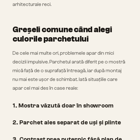
arhitecturale reci.
Greșeli comune când alegi
culorile parchetului
De cele mai multe ori, problemele apar din mici
decizii impulsive. Parchetul arată diferit pe o mostră
mică față de o suprafață întreagă, iar după montaj
nu mai este ușor de schimbat. Iată situațiile care
apar cel mai des în case reale:
1. Mostra văzută doar în showroom
2. Parchet ales separat de uși și plinte
3. Contrast prea puternic fără plan de