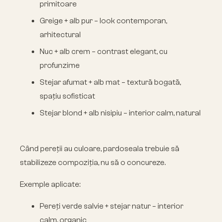
primitoare
Greige + alb pur – look contemporan,
arhitectural
Nuc + alb crem – contrast elegant, cu
profunzime
Stejar afumat + alb mat – textură bogată,
spațiu sofisticat
Stejar blond + alb nisipiu – interior calm, natural
Când pereții au culoare, pardoseala trebuie să
stabilizeze compoziția, nu să o concureze.
Exemple aplicate:
Pereți verde salvie + stejar natur – interior
calm, organic