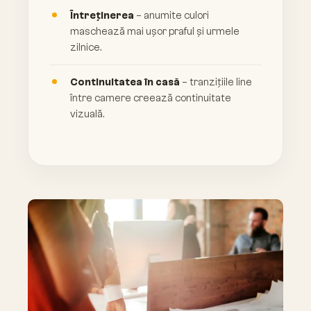
Întreținerea
– anumite culori
maschează mai ușor praful și urmele
zilnice.
Continuitatea în casă
– tranzițiile line
între camere creează continuitate
vizuală.