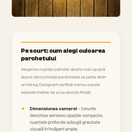
Pe scurt: cum alegi culoarea
parchetului
Alegerea nuanței potrivite devine mai ușoară
atunci când privești pardoseala ca parte dintr-
un întreg. Designerii verifică mereu aceste
aspecte înainte de a lua decizia finală:
Dimensiunea camerei
– tonurile
deschise aerisesc spațiile compacte,
nuanțele profunde adaugă greutate
vizuală în încăperi ample.