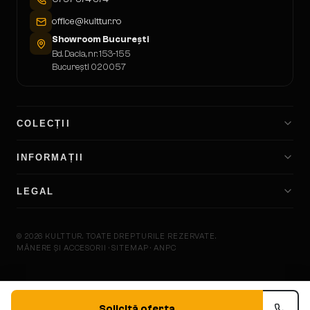
office@kulttur.ro
Showroom București
Bd. Dacia, nr. 153-155
București 020057
COLECȚII
INFORMAȚII
LEGAL
©
2026
KULTTUR.
TOATE DREPTURILE REZERVATE.
MÂNERE ȘI ACCESORII · SITEMAP · ANPC
KULTTU
Solicită oferta