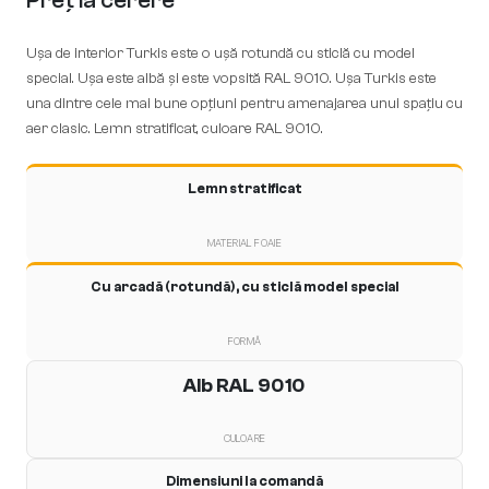
Preț la cerere
Ușa de interior Turkis este o ușă rotundă cu sticlă cu model
special. Ușa este albă și este vopsită RAL 9010. Ușa Turkis este
una dintre cele mai bune opțiuni pentru amenajarea unui spațiu cu
aer clasic. Lemn stratificat, culoare RAL 9010.
Lemn stratificat
MATERIAL FOAIE
Cu arcadă (rotundă), cu sticlă model special
FORMĂ
Alb RAL 9010
CULOARE
Dimensiuni la comandă