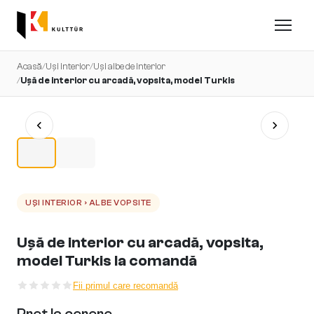
Acasă
/
Uși interior
/
Uși albe de interior
/
Ușă de interior cu arcadă, vopsita, model Turkis
UȘI INTERIOR › ALBE VOPSITE
Ușă de interior cu arcadă, vopsita,
model Turkis la comandă
Fii primul care recomandă