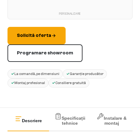
PERSONALIZARE
Solicită oferta
Programare showroom
✓
✓
La comandă, pe dimensiuni
Garanție producător
✓
✓
Montaj profesional
Consiliere gratuită
Specificații
Instalare &
Descriere
tehnice
montaj