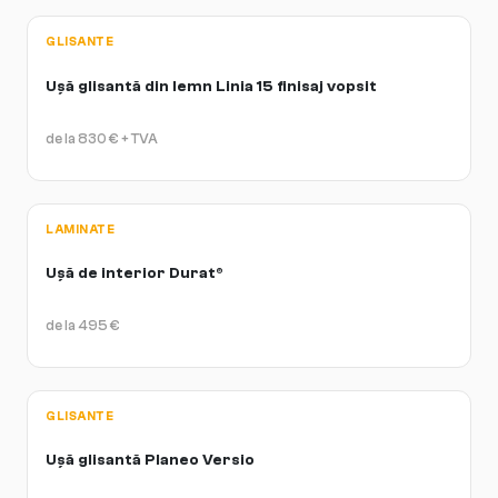
GLISANTE
Ușă glisantă din lemn Linia 15 finisaj vopsit
de la
830
€
+ TVA
LAMINATE
Ușă de interior Durat®
de la
495
€
GLISANTE
Ușă glisantă Planeo Versio