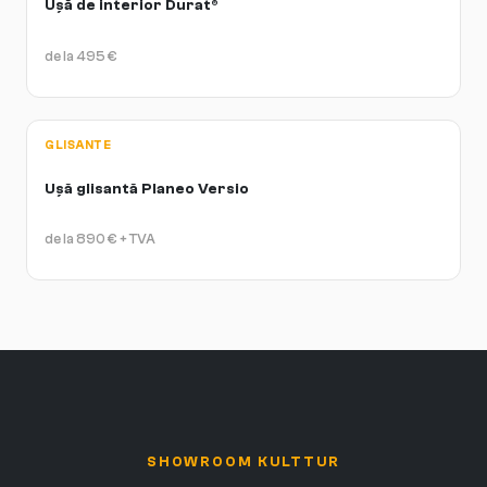
Ușă de interior Durat®
de la
495
€
GLISANTE
Ușă glisantă Planeo Versio
de la
890
€
+ TVA
SHOWROOM KULTTUR