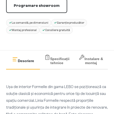
Programare showroom
✓
✓
La comandă, pe dimensiuni
Garanție producător
✓
✓
Montaj profesional
Consiliere gratuită
Specificații
Instalare &
Descriere
tehnice
montaj
Ușa de interior Formelle din gama LEBO se poziționează ca
soluție clasică și economică pentru orice tip de locuință sau
spațiu comercial. Linia Formelle respectă proporțiile
tradiționale și ușurința de integrare în proiecte de renovare,