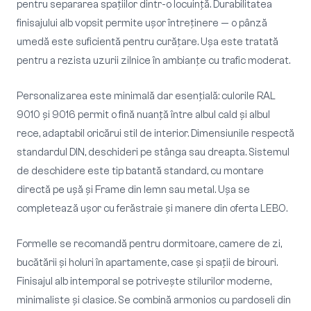
pentru separarea spațiilor dintr-o locuință. Durabilitatea
finisajului alb vopsit permite ușor întreținere — o pânză
umedă este suficientă pentru curățare. Ușa este tratată
pentru a rezista uzurii zilnice în ambianțe cu trafic moderat.
Personalizarea este minimală dar esențială: culorile RAL
9010 și 9016 permit o fină nuanță între albul cald și albul
rece, adaptabil oricărui stil de interior. Dimensiunile respectă
standardul DIN, deschideri pe stânga sau dreapta. Sistemul
de deschidere este tip batantă standard, cu montare
directă pe ușă și Frame din lemn sau metal. Ușa se
completează ușor cu ferăstraie și manere din oferta LEBO.
Formelle se recomandă pentru dormitoare, camere de zi,
bucătării și holuri în apartamente, case și spații de birouri.
Finisajul alb intemporal se potrivește stilurilor moderne,
minimaliste și clasice. Se combină armonios cu pardoseli din