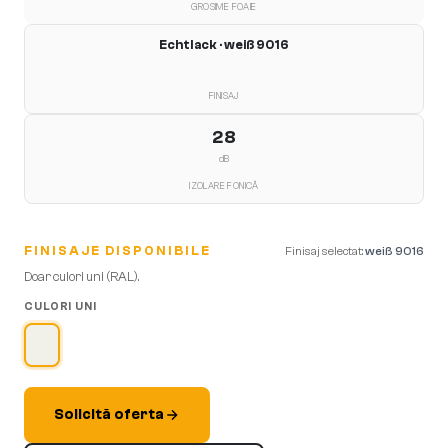
GROSIME FOAIE
Echtlack · weiß 9016
FINISAJ
28
dB
IZOLARE FONICĂ
FINISAJE DISPONIBILE
Finisaj selectat
:
weiß 9016
Doar culori uni (RAL).
CULORI UNI
Solicită oferta