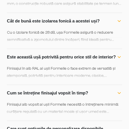
mm, o construcție robustă care asigură stabilitate pe termen lung
și rezistență la deformații. Straturile de lemn comprimat oferă o
bază solidă care preîntâmpină vrăjirea și micșorarea, garantând
Cât de bună este izolarea fonică a acestei uși?
un aspect impecabil ani la rând.
Cu o izolare fonică de 28 dB, ușa Formelle asigură o reducere
semnificativă a zgomotului dintre încăperi, fiind ideală pentru
dormitoare, birouri sau orice spațiu unde liniștea este importantă.
Această performanță acustică reflectă construcția solidă din lemn
Este această ușă potrivită pentru orice stil de interior?
stratificat, care absoarbe și atenuează vibrațiile sonore eficient.
Finisajul în alb RAL al ușii Formelle o face extrem de versatilă și
atemporală, potrivită pentru interioare moderne, clasice,
scandinave sau minimaliste. Albul curat se integrează impecabil
cu orice paletă de culori și permite accentuarea altor elemente
Cum se întreține finisajul vopsit în timp?
decorative din spațiu, oferind o bază neutră și elegantă.
Finisajul alb vopsit al ușii Formelle necesită o întreținere minimă:
curățare regulată cu un material moale și ușor umed este
suficientă pentru a păstra aspectul original. Evitați produslele
chimice agresive și expunerea prelungită la soare direct, care ar
Care sunt opțiunile de personalizare disponibile