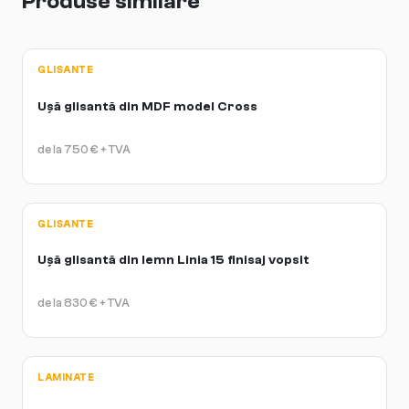
Produse similare
GLISANTE
Ușă glisantă din MDF model Cross
de la
750
€
+ TVA
GLISANTE
Ușă glisantă din lemn Linia 15 finisaj vopsit
de la
830
€
+ TVA
LAMINATE