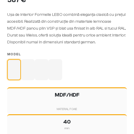
587 €
Ușa de interior Formelle LEBO combină eleganța clasică cu prețul
accesibil. Realizată din construcție din materiale lemnoase
MDF/HDF panou plin VSP și blat usa finisat în alb RAL si tucul RAL,
Durat sau Weiss, oferă soluția ideală pentru orice ambient interior.
Disponibil numai in dimensiuni standard german.
MODEL
MDF/HDF
MATERIAL FOAIE
40
mm