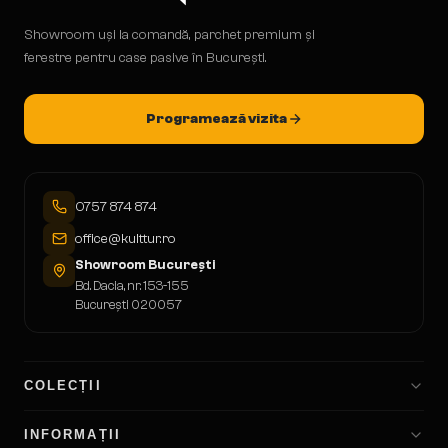
Showroom uși la comandă, parchet premium și
ferestre pentru case pasive în București.
Programează vizita
0757 874 874
office@kulttur.ro
Showroom București
Bd. Dacia, nr. 153-155
București 020057
COLECȚII
INFORMAȚII