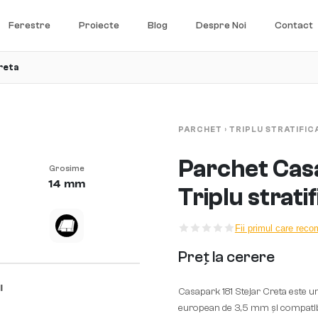
Ferestre
Proiecte
Blog
Despre Noi
Contact
reta
PARCHET
›
TRIPLU STRATIFIC
Parchet Casa
Grosime
14 mm
Triplu stratif
Fii primul care rec
Preț la cerere
I
Casapark 181 Stejar Creta este un 
european de 3,5 mm și compatibil