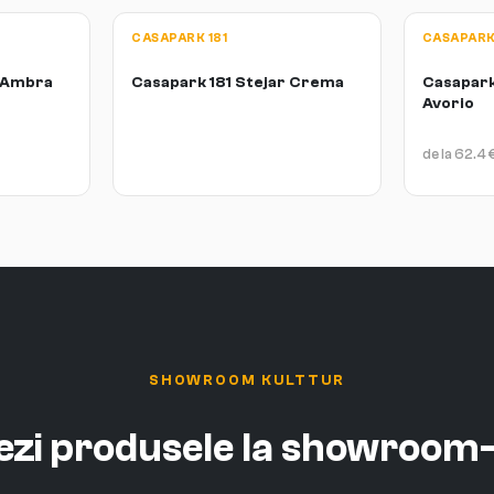
CASAPARK 181
CASAPARK 
r Ambra
Casapark 181 Stejar Crema
Casapark 
Avorio
de la
62.4
SHOWROOM KULTTUR
vezi produsele la showroom-