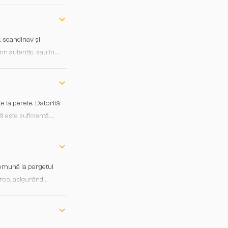
t, scandinav și
n autentic, sau în
e la perete. Datorită
ă este suficientă.
comună la pargetul
proc, asigurând
pentru sisteme de