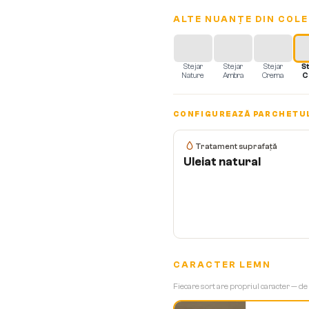
ALTE NUANȚE DIN COLE
Stejar
Stejar
Stejar
S
Nature
Ambra
Crema
C
CONFIGUREAZĂ PARCHETU
Tratament suprafață
Uleiat natural
CARACTER LEMN
Fiecare sort are propriul caracter — de