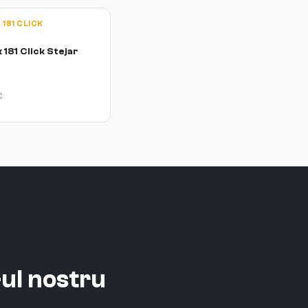
181 CLICK
181 Click Stejar
€
ul nostru