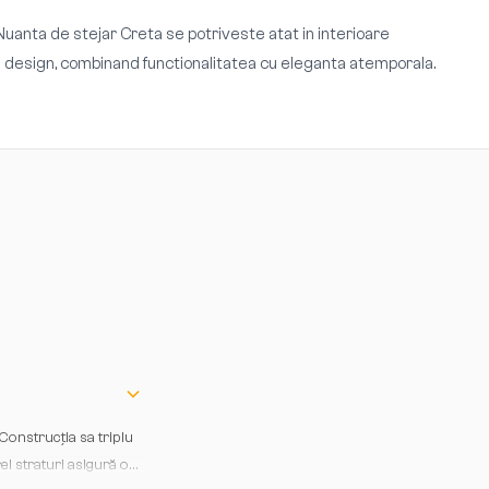
 Nuanta de stejar Creta se potriveste atat in interioare
de design, combinand functionalitatea cu eleganta atemporala.
Construcția sa triplu
ei straturi asigură o