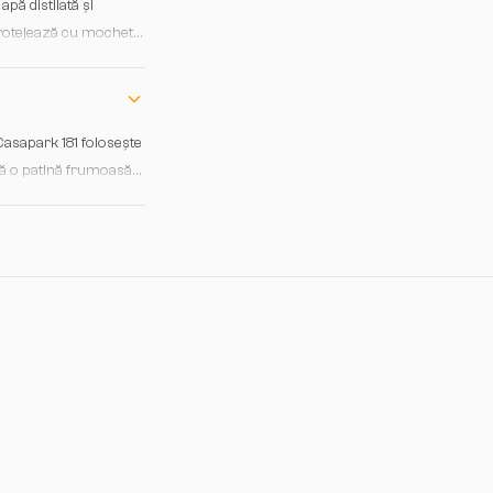
pă distilată și
 Protejează cu mochete
termice bruste.
 Casapark 181 folosește
oltă o patină frumoasă
rală, ceea ce doar