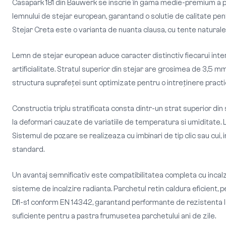
Casapark 181 din Bauwerk se inscrie în gama medie-premium a prod
lemnului de stejar european, garantand o solutie de calitate pen
Stejar Creta este o varianta de nuanta clausa, cu tente naturale 
Lemn de stejar european aduce caracter distinctiv fiecarui interi
artificialitate. Stratul superior din stejar are grosimea de 3,5 mm
structura suprafeței sunt optimizate pentru o intreținere practic
Constructia triplu stratificata consta dintr-un strat superior din
la deformari cauzate de variatiile de temperatura si umiditate.
Sistemul de pozare se realizeaza cu imbinari de tip clic sau cui, i
standard.
Un avantaj semnificativ este compatibilitatea completa cu incal
sisteme de incalzire radianta. Parchetul retin caldura eficient, 
Dfl-s1 conform EN 14342, garantand performante de rezistenta la
suficiente pentru a pastra frumusetea parchetului ani de zile.