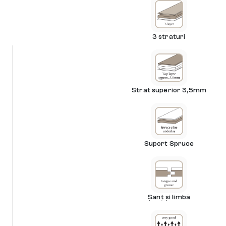
3 straturi
Strat superior 3,5mm
Suport Spruce
Șanț și limbă