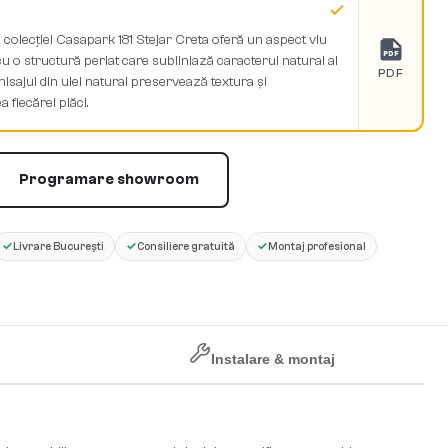
l colecției Casapark 181 Stejar Creta oferă un aspect viu
PDF
cu o structură periat care subliniază caracterul natural al
PDF
nisajul din ulei natural preservează textura și
a fiecărei plăci.
Programare showroom
✓
✓
✓
Livrare București
Consiliere gratuită
Montaj profesional
Instalare & montaj