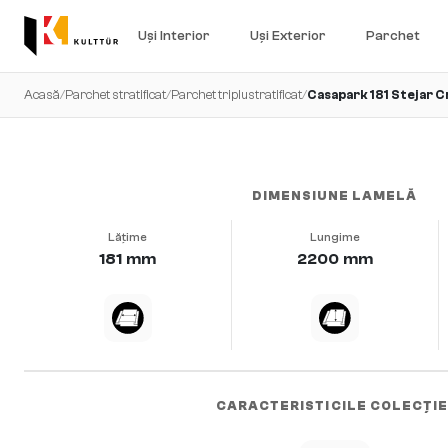
Uși Interior
Uși Exterior
Parchet
Acasă
/
Parchet stratificat
/
Parchet triplustratificat
/
Casapark 181 Stejar C
viu · periat · uleiat natural
DIMENSIUNE LAMELĂ
Lățime
Lungime
181 mm
2200 mm
CARACTERISTICILE COLECȚIE