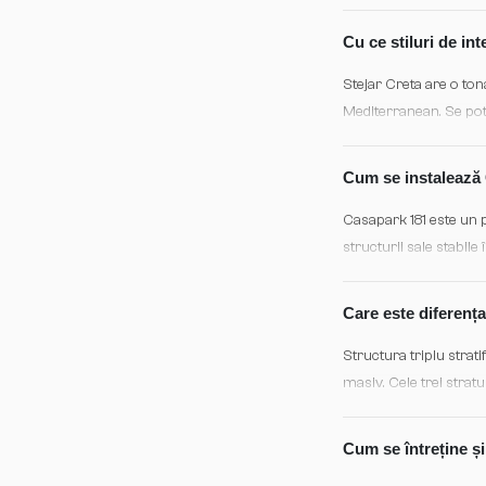
distribuție uniformă a 
Cu ce stiluri de in
Stejar Creta are o tona
Mediterranean. Se pot
proiecte farmhouse cu 
Cum se instalează 
Casapark 181 este un pa
structurii sale stabile
Asigură o suprafață pl
Care este diferența
Structura triplu strat
masiv. Cele trei stratu
stabilitate dimensiona
încălzire și pentru cli
Cum se întreține ș