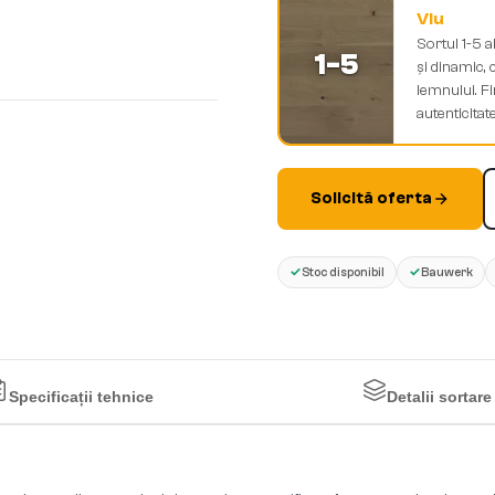
Viu
Sortul 1-5 a
1-5
și dinamic, 
lemnului. Fi
autenticitate
Solicită oferta
✓
✓
Stoc disponibil
Bauwerk
Specificații tehnice
Detalii sortare