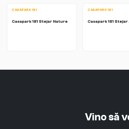
CASAPARK 181
CASAPARK 181
Casapark 181 Stejar Nature
Casapark 181 Steja
Vino să 