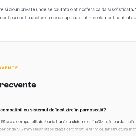
e si biouri private unde se cautata o atmosfera calda si sofisticata.
. Acest parchet transforma orice suprafata intr-un element central 
CVENTE
 frecvente
compatibil cu sistemul de încălzire în pardoseală?
181 are o compatibilitate foarte bună cu sisteme de încălzire în pardoseală. 
uperior de 3,5 mm stejar stabilizează deformațiile termice, iar structura în tr