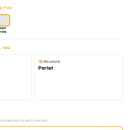
CȚIE:
tejar
reta
L TĂU
Structură
Periat
 la aspect calm la venă puternică.