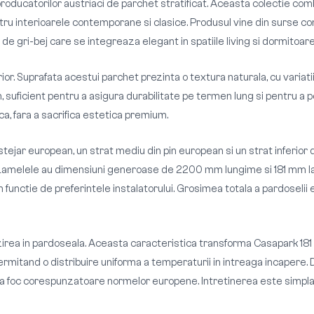
ucatorilor austriaci de parchet stratificat. Aceasta colectie combin
tru interioarele contemporane si clasice. Produsul vine din surse co
de gri-bej care se integreaza elegant in spatiile living si dormitoare
or. Suprafata acestui parchet prezinta o textura naturala, cu variati
, suficient pentru a asigura durabilitate pe termen lung si pentru a p
a, fara a sacrifica estetica premium.
 stejar european, un strat mediu din pin european si un strat inferior
 Lamelele au dimensiuni generoase de 2200 mm lungime si 181 mm latim
n functie de preferintele instalatorului. Grosimea totala a pardoselii e
zirea in pardoseala. Aceasta caracteristica transforma Casapark 181
permitand o distribuire uniforma a temperaturii in intreaga incapere.
 foc corespunzatoare normelor europene. Intretinerea este simpla: a