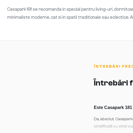
Casapark 181 se recomanda in special pentru living-uri, dormitoar
minimaliste moderne, cat si in spatii traditionale sau eclectice
ÎNTREBĂRI FRE
Întrebări
Este Casapark 181 
Da, absolut. Casapark 
stratificată cu strat s