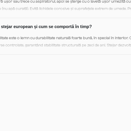
 ușor sau trece cu aspiratorul, apoi se șterge cu o lavetă ușor umezită cu a
 (nu apă curată). Evită lichidele corosive și suprafețele extrem de umede.
 trafic. Finisajul lăcuit rezistă bine dacă nu expui parcharetul unor șocuri 
e stejar european și cum se comportă în timp?
tate este o lemn cu durabilitate naturală foarte bună, în special în interior.
urse controlate, garantând stabilitate structurală pe zeci de ani. Stejar dezv
vine ușor mai caldă și mai bogată, în special în zonele expuse la lumina natu
ul și eleganța spațiului.