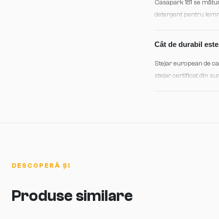
Casapark 181 se mătură
detergent pentru lemn
ușoare în zone cu mult
Cât de durabil est
Stejar european de cali
stejar certificat din s
în timp — colorația de
îmbunătățește caracter
DESCOPERĂ ȘI
Produse similare