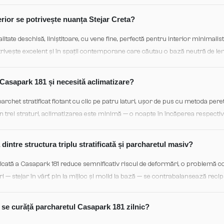
temperaturii fără dilatații problematice.
terior se potrivește nuanța Stejar Creta?
litate deschisă, liniștitoare, cu vene fine, perfectă pentru interior minimalis
rivește excelent și în spații contemporane care căutau o bază neutră de lem
accent pe naturalism și autenticitate.
Casapark 181 și necesită aclimatizare?
rchet stratificat flotant cu clic pe patru laturi, ușor de pus cu metoda peret
 în trei straturi, aclimatizarea este minimă — o noapte în încăperea respectiv
ană și un spațiu de dilatație de 10-15 mm la perimetru.
 dintre structura triplu stratificată și parcharetul masiv?
ificată a Casapark 181 reduce semnificativ riscul de deformări, o problemă 
ri — stejar în vârf, pin la mijloc și molid la bază — se contrabalansează reci
lă superioară, chiar cu variații de umiditate și temperatură. E mai potrivit 
me variabile.
i se curăță parcharetul Casapark 181 zilnic?