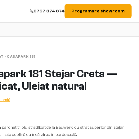
0757 874 874
Programare showroom
AT
›
CASAPARK 181
park 181 Stejar Creta —
icat, Uleiat natural
omandă
parchet triplu stratificat de la Bauwerk, cu strat superior din stejar
itate deplină cu încălzirea în pardoseală.