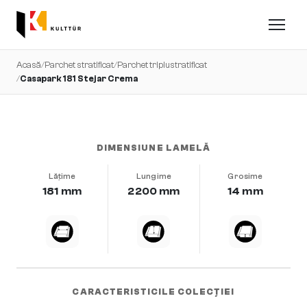
Acasă
/
Parchet stratificat
/
Parchet triplustratificat
/
Casapark 181 Stejar Crema
foarte uniform · periat · b-protect®
DIMENSIUNE LAMELĂ
Lățime
Lungime
Grosime
181 mm
2200 mm
14 mm
CARACTERISTICILE COLECȚIEI