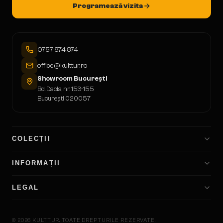
Programează vizita
0757 874 874
office@kulttur.ro
Showroom București
Bd. Dacia, nr. 153-155
București 020057
COLECȚII
INFORMAȚII
LEGAL
©
2026
KULTTUR.
TOATE DREPTURILE REZERVATE.