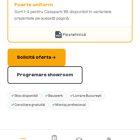
Foarte uniform
Sort 1-4 pentru Casapark 181, disponibil în variantele
prezentate pe această pagină.
Fișa tehnică
PDF
Solicită oferta
Programare showroom
✓
✓
✓
Stoc disponibil
Bauwerk
Livrare București
✓
✓
Consiliere gratuită
Montaj profesional