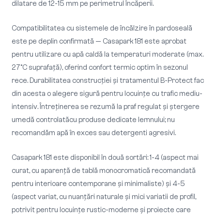
dilatare de 12-15 mm pe perimetrul încăperii.
Compatibilitatea cu sistemele de încălzire în pardoseală
este pe deplin confirmată — Casapark 181 este aprobat
pentru utilizare cu apă caldă la temperaturi moderate (max.
27°C suprafață), oferind confort termic optim în sezonul
rece. Durabilitatea construcției și tratamentul B-Protect fac
din acesta o alegere sigură pentru locuințe cu trafic mediu-
intensiv. Întreținerea se rezumă la praf regulat și ștergere
umedă controlatăcu produse dedicate lemnului; nu
recomandăm apă în exces sau detergenti agresivi.
Casapark 181 este disponibil în două sortări: 1-4 (aspect mai
curat, cu aparență de tablă monocromatică recomandată
pentru interioare contemporane și minimaliste) și 4-5
(aspect variat, cu nuanțări naturale și mici variatii de profil,
potrivit pentru locuințe rustic-moderne și proiecte care