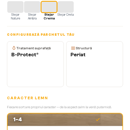
Stejar
Stejar
Stejar
Stejar Creta
Nature
Ambra
Crema
CONFIGUREAZĂ PARCHETUL TĂU
Tratament suprafață
Structură
B-Protect®
Periat
CARACTER LEMN
Fiecare sort are propriul caracter — de la aspect calm la venă puternică.
1-4