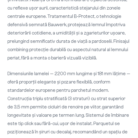
cu reflexe ușor aurii, caracteristică stejarului din zonele
centrale europene. Tratamentul B-Protect, o tehnologie
defensivă semnată Bauwerk, protejează lemnul împotriva
deteriorării cotidiene, a umidității și a zgarieturilor ușoare,
prelungind semnificativ durata de viață a pardoselii. Finisajul
combining protecție durabilă cu aspectul natural al lemnului
periat, fără a monta o barieră vizuală vizibilă.
Dimensiunile lamelei — 2200 mm lungime și 181 mm lățime —
oferă proporții elegante și pozare flexibilă, conform
standardelor europene pentru parchetul modern.
Construcția triplu stratificată (3 straturi) cu strat superior
de 3,5 mm permite cicluiri de renoire pe viitor, garantând
longevitate și valoare pe termen lung. Sistemul de îmbinare
este tip click sau fără-cui, ușor de instalat. Parquetul se
poziționează în șiruri cu decalaj, recomandând un spațiu de