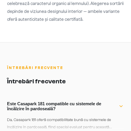
celebrează caracterul organic al lemnului). Alegerea sortării
depinde de viziunea designului interior — ambele variante
oferă autenticitate și calitate certifiată.
ÎNTREBĂRI FRECVENTE
Întrebări frecvente
Este Casapark 181 compatible cu sistemele de
încălzire în pardoseală?
Da, Casapark 181 oferă compatibilitate bună cu sistemele de
încălzire în pardoseală, fiind special evaluat pentru această