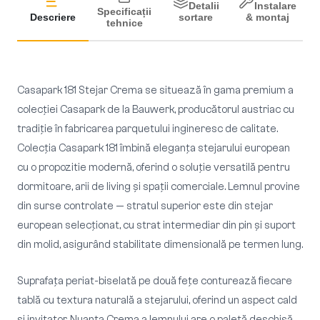
Detalii
Instalare
Specificații
Descriere
sortare
& montaj
tehnice
Casapark 181 Stejar Crema se situează în gama premium a
colecției Casapark de la Bauwerk, producătorul austriac cu
tradiție în fabricarea parquetului ingineresc de calitate.
Colecția Casapark 181 îmbină eleganța stejarului european
cu o propozitie modernă, oferind o soluție versatilă pentru
dormitoare, arii de living și spații comerciale. Lemnul provine
din surse controlate — stratul superior este din stejar
european selecționat, cu strat intermediar din pin și suport
din molid, asigurând stabilitate dimensională pe termen lung.
Suprafața periat-biselată pe două fețe conturează fiecare
tablă cu textura naturală a stejarului, oferind un aspect cald
și invitator. Nuanța Crema a lemnului are o paletă deschisă,