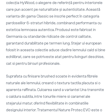
colecția HyWood, o alegere de referință pentru interiorele
care pun accent pe naturalitate și autenticitate. Această
varianta din gama Classic se inscrie perfect în categoria
pardoselilor 6-straturi hibride, combinand performanta cu
estetica lemnoasa autentica. Produsul este fabricat in
Germania cu standarde ridicate de control calitate,
garantand durabilitate pe termen lung. Stejar ul european
folosit in aceasta colectie aduce cladire lemnului cald si bine
echilibrat, care se potriveste atat pentru livinguri deschise,
cat si pentru birouri profesionale.
Suprafata cu finisare brushed scoate in evidenta fibrele
naturale ale lemnului, creand o textura tactila placuta si o
aparenta raffinata. Culoarea sand a variantei Una transmite
o caldura subtila, intre tonurile miere si caramel ale
stejarului matur, oferind flexibilitate in combinatiile
designului interior. Tratamentul Nature Protec EVO este o