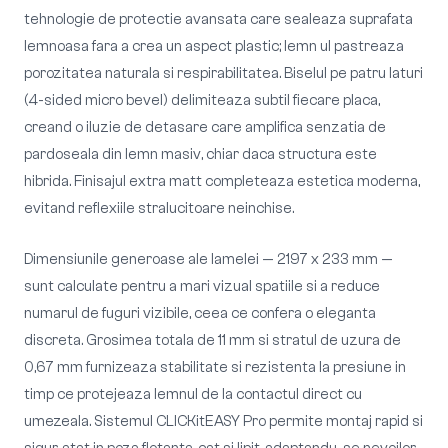
tehnologie de protectie avansata care sealeaza suprafata
lemnoasa fara a crea un aspect plastic; lemn ul pastreaza
porozitatea naturala si respirabilitatea. Biselul pe patru laturi
(4-sided micro bevel) delimiteaza subtil fiecare placa,
creand o iluzie de detasare care amplifica senzatia de
pardoseala din lemn masiv, chiar daca structura este
hibrida. Finisajul extra matt completeaza estetica moderna,
evitand reflexiile stralucitoare neinchise.
Dimensiunile generoase ale lamelei — 2197 x 233 mm —
sunt calculate pentru a mari vizual spatiile si a reduce
numarul de fuguri vizibile, ceea ce confera o eleganta
discreta. Grosimea totala de 11 mm si stratul de uzura de
0,67 mm furnizeaza stabilitate si rezistenta la presiune in
timp ce protejeaza lemnul de la contactul direct cu
umezeala. Sistemul CLICKitEASY Pro permite montaj rapid si