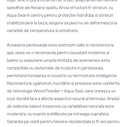
sigur, atat in poza flotanta, cat si lipit, adaptandu-se nevoilor
specifice ale fiecarui spatiu. Arcul structurii 6-straturi, cu
Aqua Seal in centru pentru protectie hidrofoba si straturi
stabilizatoare la baza, asigura ca placi nu se deformeaza la
variatiile de temperatura si umiditate.
Acceasta pardoseala este wetroom safe si rezistenta la
apa, ceea ce o recomanda pentru bucatarii moderne si
baieni cu expunere umeda limitata; de asemenea, este
compatibila cu sistemele de incalzire in pardoseala,
permitand instalarea in locuinte cu termostate inteligente.
Rezistenta la zgârieturi, murdărie și presiune este conferita
de tehnologia Wood Powder + Aqua Seal, care creeaza un
scut durabil fara a afecta aspectul natural al lemnului. Gradul
de selectie select inseamna ca variabilitea naturala este
moderata, cu nuante echilibrate pe intreaga suprafata.
Garanția pe viață pentru folosire rezidențiala și 10 ani pentru