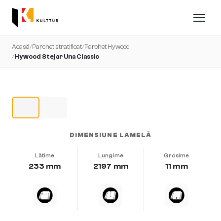
Acasă
/
Parchet stratificat
/
Parchet Hywood
/
Hywood Stejar Una Classic
DIMENSIUNE LAMELĂ
Lățime
Lungime
Grosime
233 mm
2197 mm
11 mm