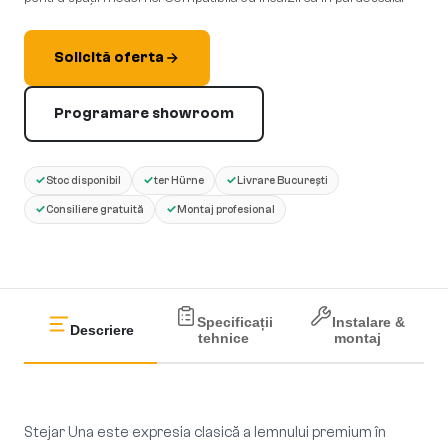
Solicită oferta
Programare showroom
✓
✓
✓
Stoc disponibil
ter Hürne
Livrare București
✓
✓
Consiliere gratuită
Montaj profesional
Specificații
Instalare &
Descriere
tehnice
montaj
Stejar Una este expresia clasică a lemnului premium în