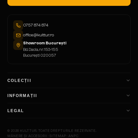
0757 874 874
office@kulttur.ro
Showroom București
Bd. Dacia, nr. 153-155
București 020057
COLECȚII
INFORMAȚII
LEGAL
©
2026
KULTTUR.
TOATE DREPTURILE REZERVATE.
MÂNERE ȘI ACCESORII · SITEMAP · ANPC