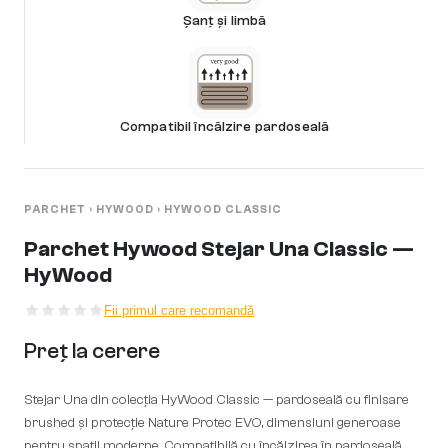
Șanț și limbă
Compatibil încălzire pardoseală
PARCHET
›
HYWOOD
›
HYWOOD CLASSIC
Parchet Hywood Stejar Una Classic —
HyWood
Fii primul care recomandă
Preț la cerere
Stejar Una din colecția HyWood Classic — pardoseală cu finisare
brushed și protecție Nature Protec EVO, dimensiuni generoase
pentru spații moderne. Compatibilă cu încălzirea în pardoseală.