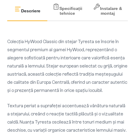
Specificații
Instalare &
Descriere
tehnice
montaj
Colecția HyWood Classic din stejar Tyresta se înscrie în
segmentul premium al gamei HyWood, reprezentând o
alegere sofisticată pentru interioare care valorifică esența
naturală a lemnului. Stejar european selectat cu grijă, origine
austriacă, această colecție reflectă tradiția meșteșugului
de calitate din Europa Centrală, oferind un caracter autentic
și o prezență permanentă în orice spațiu locuibil.
Textura periat a suprafeței accentuează vânătura naturală
a stejarului, creând o reacție tactilă plăcută și o vizualitate
caldă. Nuanța Tyresta oscilează între tonuri medium și mai
deschise, cu variații organice caracteristice lemnului masiv.