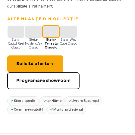
durabilitate și rafinament.
ALTE NUANȚE DIN COLECȚIE:
Stejar
Stejar
Stejar
Stejar Wind
Capitol Reef
Nordens Ark
Tyresta
Cave Classic
Classic
Classic
Classic
Solicită oferta
Programare showroom
✓
✓
✓
Stoc disponibil
ter Hürne
Livrare București
✓
✓
Consiliere gratuită
Montaj profesional