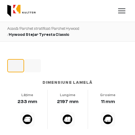
Acasă
/
Parchet stratificat
/
Parchet Hywood
/
Hywood Stejar Tyresta Classic
DIMENSIUNE LAMELĂ
Lățime
Lungime
Grosime
233 mm
2197 mm
11 mm