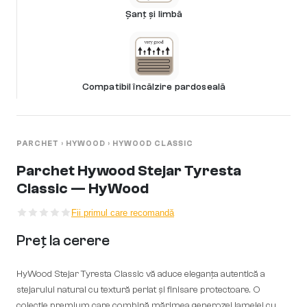
Șanț și limbă
Compatibil încălzire pardoseală
PARCHET
›
HYWOOD
›
HYWOOD CLASSIC
Parchet Hywood Stejar Tyresta
Classic — HyWood
Fii primul care recomandă
Preț la cerere
HyWood Stejar Tyresta Classic vă aduce eleganța autentică a
stejarului natural cu textură periat și finisare protectoare. O
colecție premium care combină mărimea generozei lamelei cu