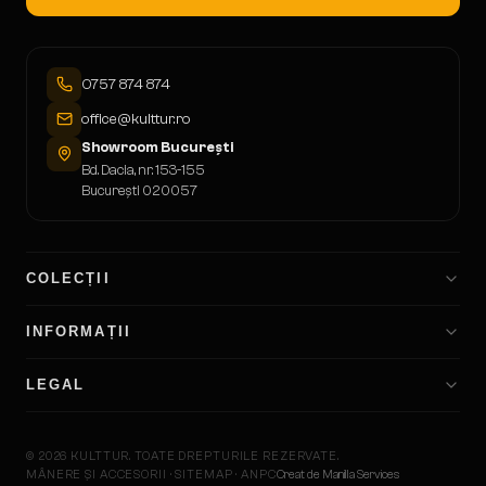
0757 874 874
office@kulttur.ro
Showroom București
Bd. Dacia, nr. 153-155
București 020057
COLECȚII
INFORMAȚII
LEGAL
©
2026
KULTTUR.
TOATE DREPTURILE REZERVATE.
MÂNERE ȘI ACCESORII · SITEMAP · ANPC
Creat de Manilla Services