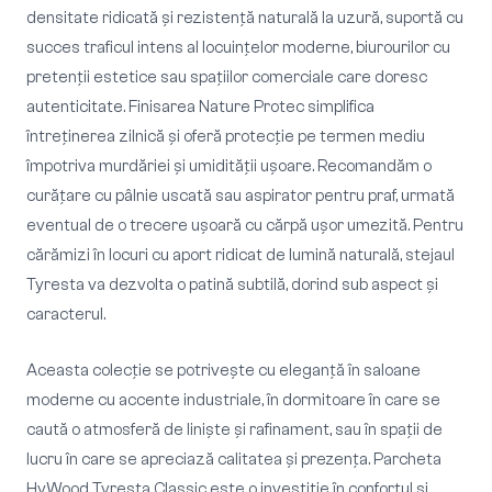
densitate ridicată și rezistență naturală la uzură, suportă cu
succes traficul intens al locuințelor moderne, biurourilor cu
pretenții estetice sau spațiilor comerciale care doresc
autenticitate. Finisarea Nature Protec simplifica
întreținerea zilnică și oferă protecție pe termen mediu
împotriva murdăriei și umidității ușoare. Recomandăm o
curățare cu pâlnie uscată sau aspirator pentru praf, urmată
eventual de o trecere ușoară cu cărpă ușor umezită. Pentru
cărămizi în locuri cu aport ridicat de lumină naturală, stejaul
Tyresta va dezvolta o patină subtilă, dorind sub aspect și
caracterul.
Aceasta colecție se potrivește cu eleganță în saloane
moderne cu accente industriale, în dormitoare în care se
caută o atmosferă de liniște și rafinament, sau în spații de
lucru în care se apreciază calitatea și prezența. Parcheta
HyWood Tyresta Classic este o investiție în confortul și