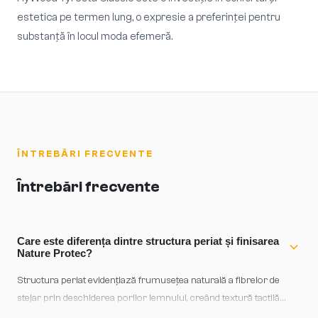
estetica pe termen lung, o expresie a preferinței pentru
substanță în locul moda efemeră.
ÎNTREBĂRI FRECVENTE
Întrebări frecvente
Care este diferența dintre structura periat și finisarea
Nature Protec?
Structura periat evidențiază frumusețea naturală a fibrelor de
stejar prin deschiderea porilor lemnului, creând textură tactilă
autentică. Finisarea Nature Protec este un strat protector