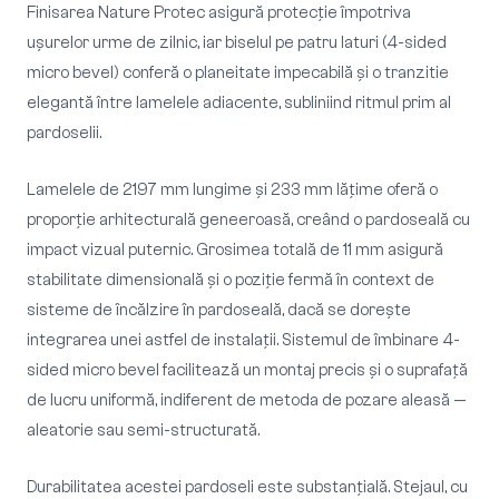
Finisarea Nature Protec asigură protecție împotriva
ușurelor urme de zilnic, iar biselul pe patru laturi (4-sided
micro bevel) conferă o planeitate impecabilă și o tranzitie
elegantă între lamelele adiacente, subliniind ritmul prim al
pardoselii.
Lamelele de 2197 mm lungime și 233 mm lățime oferă o
proporție arhitecturală geneeroasă, creând o pardoseală cu
impact vizual puternic. Grosimea totală de 11 mm asigură
stabilitate dimensională și o poziție fermă în context de
sisteme de încălzire în pardoseală, dacă se dorește
integrarea unei astfel de instalații. Sistemul de îmbinare 4-
sided micro bevel facilitează un montaj precis și o suprafață
de lucru uniformă, indiferent de metoda de pozare aleasă —
aleatorie sau semi-structurată.
Durabilitatea acestei pardoseli este substanțială. Stejaul, cu