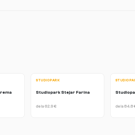
STUDIOPARK
STUDIOPA
Crema
Studiopark Stejar Farina
Studiopa
de la
62.9
€
de la
84.8