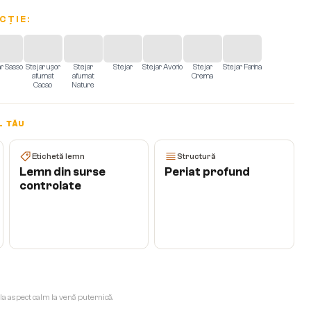
CȚIE:
ar Sasso
Stejar ușor
Stejar
Stejar
Stejar Avorio
Stejar
Stejar Farina
afumat
afumat
Crema
Cacao
Nature
L TĂU
Etichetă lemn
Structură
Lemn din surse
Periat profund
controlate
 la aspect calm la venă puternică.