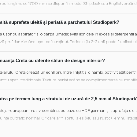
cile cu lungime de 1700 mm se dispun în model Shipdeck sau English, creând
sară aclimatizare prealungă datorită stratului de HDF care stabilizează le
sită suprafața uleită și periată a parchetului Studiopark?
ă ușor cu aspirator și o cărpă umedă; evită lichidele în exces și detergentii 
 praf dar rămâne ușor de întreținut. Periodic (la 2-3 ani) poate fi aplicat ul
 Aceasta asigură un aspect consistent și protejează fibrele lemnului.
uanța Creta cu diferite stiluri de design interior?
tejarului Creta crează un echilibru între liniștit și dinamic, potrivit atât pe
pentru spații tradiționale. Textura periat adânc se complimentează cu mobilier
porană, dar și cu decorațiuni clasice. Biselatele 2V adaugă o dimensiune sub
tatea pe termen lung a stratului de uzură de 2,5 mm al Studiopark
stejar european masiv, combinat cu baza de HDF german și suprafața uleită,
ințe cu trafic normal. Oricare ar fi sortul ales (viu sau rustic), lemnul stabil
i de umiditate și are o răbdare remarcabilă la zgârieturi ușoare. Pentru trafic 
otecției.