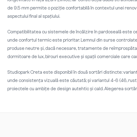
de 9.5 mm permite o poziție confortabilă în contextul unei renovă
aspectului final al spațiului.
Compatibilitatea cu sistemele de încălzire în pardoseală este ce
unde confortul termic este prioritar. Lemnul din surse controla
produse neutre și, dacă necesare, tratamente de reîmprospătare
dormitoare de lux, birouri executive și spații comerciale care ca
Studiopark Creta este disponibil în două sortări distincte: variant
unde consistența vizuală este căutată; și variantul 4-6 (46, rust
proiectele cu ambițe de design autehtic și cald. Alegerea sortări