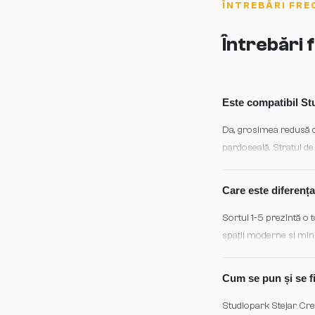
ÎNTREBĂRI FRE
Întrebări
Este compatibil St
Da, grosimea redusă de
pardoseală. Stratul de
deformări.
Care este diferența 
Sortul 1-5 prezintă o t
spații moderne și mini
atmosferă mai caldă și 
Cum se pun și se fi
Studiopark Stejar Cre