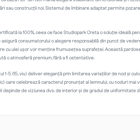
ri sau construcții noi. Sistemul de îmbinare adaptat permite pozarea 
rtificată la 100%, ceea ce face Studiopark Creta o soluție ideală pe
te asigură consumatorului o alegere responsabilă din punct de veder
 cu ulei ușor vor menține frumusețea suprafeței. Această pardoseală
ută o atmosferă premium, fără a fi ostentative.
ul 1-5 (15, viu) deliver eleganță prin limitarea variațiilor de nod și c
ic) care celebrează caracterul pronunțat al lemnului, cu noduri mai vi
i depinde de viziunea dvs. de interior și de gradul de uniformitate do