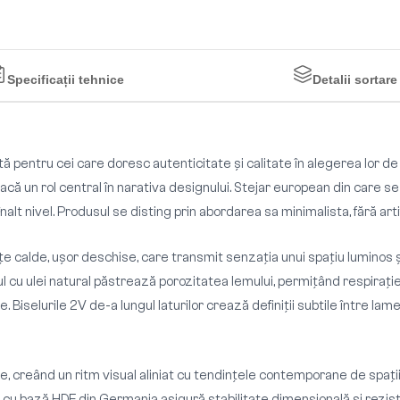
Specificații tehnice
Detalii sortare
ă pentru cei care doresc autenticitate și calitate în alegerea lor 
că un rol central în narativa designului. Stejar european din care se
nalt nivel. Produsul se disting prin abordarea sa minimalista, fără art
e calde, ușor deschise, care transmit senzația unui spațiu luminos și
l cu ulei natural păstrează porozitatea lemului, permițând respirație
. Biselurile 2V de-a lungul laturilor crează definiții subtile între la
e, creând un ritm visual aliniat cu tendințele contemporane de spaț
cată cu bază HDF din Germania asigură stabilitate dimensională și rezi