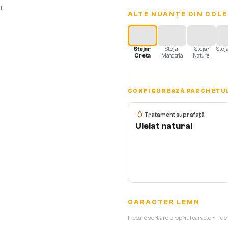
I
ALTE NUANȚE DIN COLE
Stejar
Stejar
Stejar
Stej
Creta
Mandorla
Nature
CONFIGUREAZĂ PARCHETU
Tratament suprafață
Uleiat natural
CARACTER LEMN
Fiecare sort are propriul caracter — de