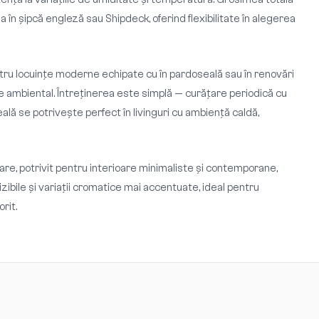
în șipcă engleză sau Shipdeck, oferind flexibilitate în alegerea
ntru locuințe moderne echipate cu în pardoseală sau în renovări
e ambiental. Întreținerea este simplă — curățare periodică cu
 se potrivește perfect în livinguri cu ambiență caldă,
uloare, potrivit pentru interioare minimaliste și contemporane,
zibile și variații cromatice mai accentuate, ideal pentru
rit.