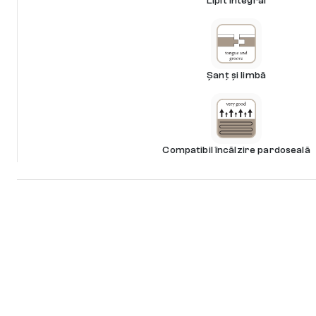
Lipit integral
Șanț și limbă
Compatibil încălzire pardoseală