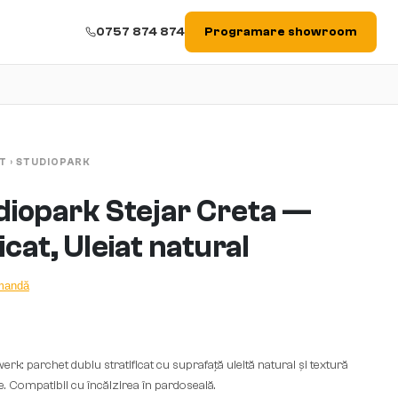
0757 874 874
Programare showroom
T
›
STUDIOPARK
diopark Stejar Creta —
icat, Uleiat natural
omandă
rk: parchet dublu stratificat cu suprafață uleită natural și textură
ie. Compatibil cu încălzirea în pardoseală.