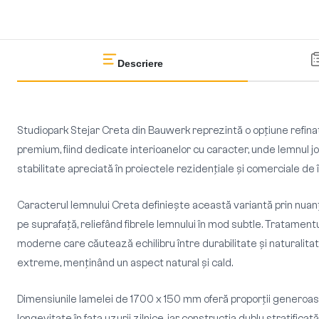
Descriere
Studiopark Stejar Creta din Bauwerk reprezintă o opțiune refinat
premium, fiind dedicate interioanelor cu caracter, unde lemnul joa
stabilitate apreciată în proiectele rezidențiale și comerciale de î
Caracterul lemnului Creta definiește această variantă prin nuanț
pe suprafață, reliefând fibrele lemnului în mod subtle. Tratamentu
moderne care căutează echilibru între durabilitate și naturalitate
extreme, menținând un aspect natural și cald.
Dimensiunile lamelei de 1700 x 150 mm oferă proporții generoas
longevitate în fața uzurii zilnice, iar construcția dublu stratifi