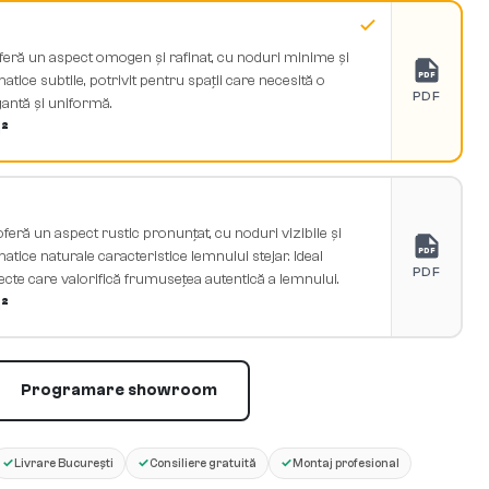
oferă un aspect omogen și rafinat, cu noduri minime și
PDF
matice subtile, potrivit pentru spații care necesită o
PDF
gantă și uniformă.
²
feră un aspect rustic pronunțat, cu noduri vizibile și
PDF
matice naturale caracteristice lemnului stejar. Ideal
PDF
ecte care valorifică frumusețea autentică a lemnului.
²
Programare showroom
✓
✓
✓
Livrare București
Consiliere gratuită
Montaj profesional