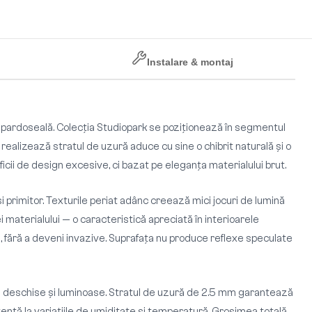
Instalare & montaj
de pardoseală. Colecția Studiopark se poziționează în segmentul
 realizează stratul de uzură aduce cu sine o chibrit naturală și o
ificii de design excesive, ci bazat pe eleganța materialului brut.
 primitor. Texturile periat adânc creează mici jocuri de lumină
i materialului — o caracteristică apreciată în interioarele
me, fără a deveni invazive. Suprafața nu produce reflexe speculate
ii deschise și luminoase. Stratul de uzură de 2.5 mm garantează
stență la variațiile de umiditate și temperatură. Grosimea totală