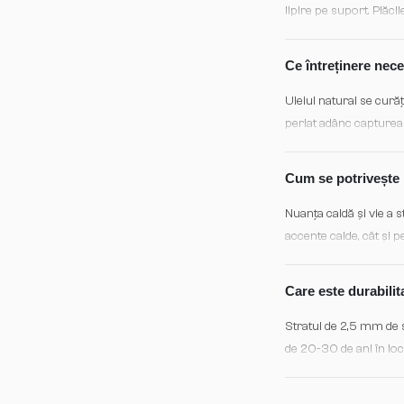
lipire pe suport. Plă
dinamică. Nu este nece
Ce întreținere nece
Uleiul natural se curăț
periat adânc capturează
zone cu trafic intens.
Cum se potrivește n
Nuanța caldă și vie a s
accente calde, cât și 
piesele de artă contem
lumina elegant.
Care este durabili
Stratul de 2,5 mm de 
de 20-30 de ani în locu
rezistă bine la variați
asigură reînnodarea pr