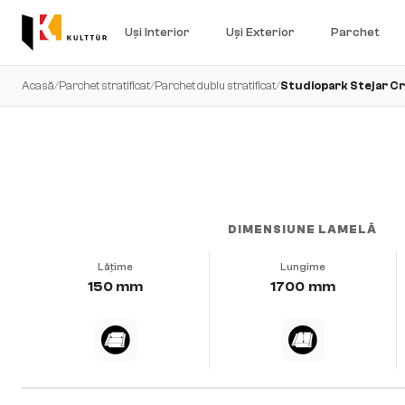
Uși Interior
Uși Exterior
Parchet
Acasă
/
Parchet stratificat
/
Parchet dublu stratificat
/
Studiopark Stejar C
viu · periat profund · uleiat natural
DIMENSIUNE LAMELĂ
Lățime
Lungime
150 mm
1700 mm