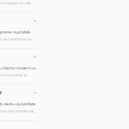
 o imagine vizuală
mnul.
agresivi. Suprafața
ei de întreținere pe
ntru interior modern cu
ul industrial și
tilă care reflectă
?
 oferă o durabilitate
izat prin stratificare
intens, uleiul periodic