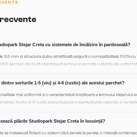
CVENTE
 frecvente
udiopark Stejar Creta cu sistemele de încălzire în pardoseală?
 9,5 mm și structura dublu stratificată asigură o compatibilitate 100% cu 
 HDF german din bază stabilizează lemnul și permite o distribuție uniformă 
dintre sorturile 1-5 (viu) și 4-6 (rustic) ale acestui parchet?
onalitate mai uniformă și o caracteristică liniștitoare a lemnului stejarului 
maliste. Sortul 4-6 rustic acecentuează imperfecțiunile naturale și variații
autentică, potrivită pentru interior tradițional sau eclectic.
xează plăcile Studiopark Stejar Creta în locuință?
ta se instalează flotant cu sistem click perete la perete, o metodă contemp