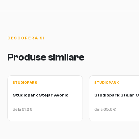
DESCOPERĂ ȘI
Produse similare
STUDIOPARK
STUDIOPARK
Studiopark Stejar Avorio
Studiopark Stejar 
de la
61.2
€
de la
65.6
€