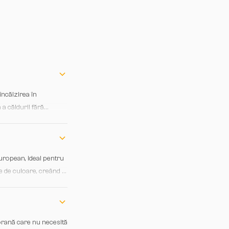
încălzirea în
a căldurii fără
european, ideal pentru
le de culoare, creând o
orană care nu necesită