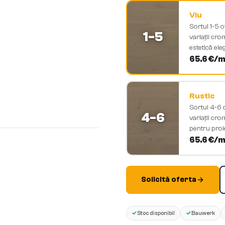
Viu
Sortul 1-5 
1-5
variații cro
estetică ele
65.6
€/m
Rustic
Sortul 4-6 o
4-6
variații cro
pentru proi
65.6
€/m
Solicită oferta
✓
✓
Stoc disponibil
Bauwerk