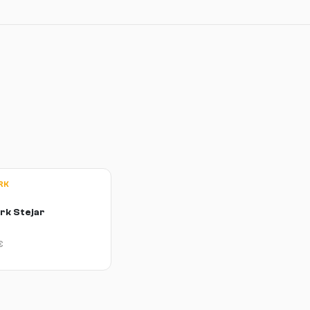
RK
rk Stejar
€