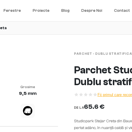
Ferestre
Proiecte
Blog
Despre Noi
Contact
reta
PARCHET
›
DUBLU STRATIFICA
Parchet Stu
Dublu stratif
Grosime
9,5 mm
Fii primul care rec
65.6 €
DE LA
Studiopark Stejar Creta din Bauwe
periat adânc, în nuanță caldă și v