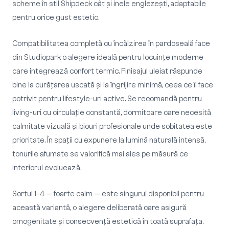
scheme în stil Shipdeck cât și inele englezești, adaptabile
pentru orice gust estetic.
Compatibilitatea completă cu încălzirea în pardoseală face
din Studiopark o alegere ideală pentru locuințe moderne
care integrează confort termic. Finisajul uleiat răspunde
bine la curățarea uscată și la îngrijire minimă, ceea ce îl face
potrivit pentru lifestyle-uri active. Se recomandă pentru
living-uri cu circulație constantă, dormitoare care necesită
calmitate vizuală și biouri profesionale unde sobitatea este
prioritate. În spații cu expunere la lumină naturală intensă,
tonurile afumate se valorifică mai ales pe măsură ce
interiorul evoluează.
Sortul 1-4 — foarte calm — este singurul disponibil pentru
această variantă, o alegere deliberată care asigură
omogenitate și consecvență estetică în toată suprafața.