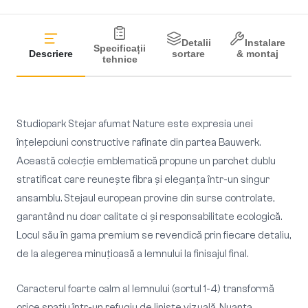
Detalii
Instalare
Specificații
Descriere
sortare
& montaj
tehnice
Studiopark Stejar afumat Nature este expresia unei
înțelepciuni constructive rafinate din partea Bauwerk.
Această colecție emblematică propune un parchet dublu
stratificat care reunește fibra și eleganța într-un singur
ansamblu. Stejaul european provine din surse controlate,
garantând nu doar calitate ci și responsabilitate ecologică.
Locul său în gama premium se revendică prin fiecare detaliu,
de la alegerea minuțioasă a lemnului la finisajul final.
Caracterul foarte calm al lemnului (sortul 1-4) transformă
orice spațiu într-un refugiu de liniște vizuală. Nuanța