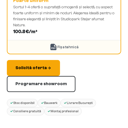
Foarte uniform
Sortul 1-4 oferă o suprafață omogenă și selectă, cu aspect
foarte uniform și minim de noduri. Alegerea ideală pentru o
finisare elegantă și liniștit în Studiopark Stejar afumat
Nature.
100.8
€/m²
Fișa tehnică
PDF
Solicită oferta
Programare showroom
✓
✓
✓
Stoc disponibil
Bauwerk
Livrare București
✓
✓
Consiliere gratuită
Montaj profesional