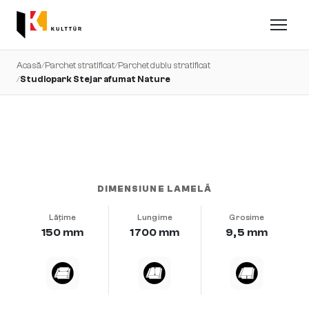
Acasă
/
Parchet stratificat
/
Parchet dublu stratificat
/
Studiopark Stejar afumat Nature
foarte uniform · periat profund · uleiat natural
DIMENSIUNE LAMELĂ
Lățime
Lungime
Grosime
150 mm
1700 mm
9,5 mm