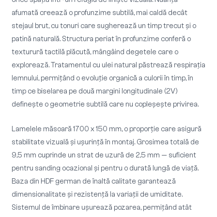
afumată creează o profunzime subtilă, mai caldă decât
stejaul brut, cu tonuri care sugherează un timp trecut și o
patină naturală. Structura periat în profunzime conferă o
texturură tactilă plăcută, mângâind degetele care o
explorează. Tratamentul cu ulei natural păstrează respirația
lemnului, permițând o evoluție organică a culorii în timp, în
timp ce biselarea pe două margini longitudinale (2V)
definește o geometrie subtilă care nu copleșește privirea.
Lamelele măsoară 1700 x 150 mm, o proporție care asigură
stabilitate vizuală și ușurință în montaj. Grosimea totală de
9,5 mm cuprinde un strat de uzură de 2,5 mm — suficient
pentru sanding ocazional și pentru o durată lungă de viață.
Baza din HDF german de înaltă calitate garantează
dimensionalitate și rezistență la variații de umiditate.
Sistemul de îmbinare ușurează pozarea, permițând atât