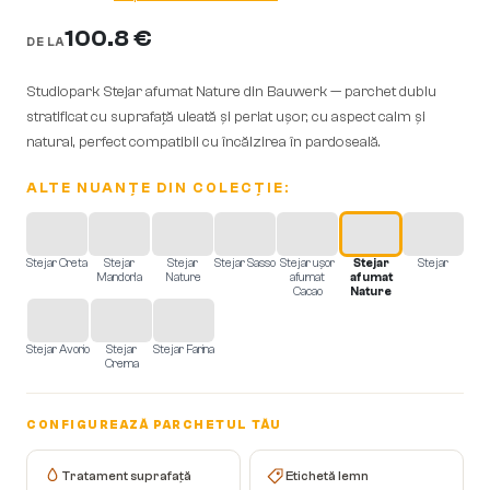
100.8 €
DE LA
Studiopark Stejar afumat Nature din Bauwerk — parchet dublu
stratificat cu suprafață uleată și periat ușor, cu aspect calm și
natural, perfect compatibil cu încălzirea în pardoseală.
ALTE NUANȚE DIN COLECȚIE:
Stejar Creta
Stejar
Stejar
Stejar Sasso
Stejar ușor
Stejar
Stejar
Mandorla
Nature
afumat
afumat
Cacao
Nature
Stejar Avorio
Stejar
Stejar Farina
Crema
CONFIGUREAZĂ PARCHETUL TĂU
Tratament suprafață
Etichetă lemn