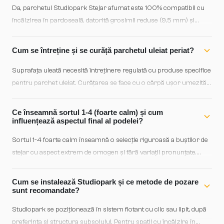
Da, parchetul Studiopark Stejar afumat este 100% compatibil cu
încălzirea în pardoseală, datorită grosimii reduse (9,5 mm) și
structurii dublu stratificate care asigură stabilitate termică.
Recomandăm o temperatură maximă de suprafață de 27°C și o
Cum se întreține și se curăță parchetul uleiat periat?
creștere graduală a temperaturii pentru a preveni movementele
lemnului.
Suprafața uleată necesită întreținere regulată cu produse specifice
pentru parchet uleiat. Curățarea se face cu o cărpă ușor umezită
cu apă și detergent special, fără apă în exces. La fiecare 2-3 ani,
recomandăm o revigorozare cu ulei de parchet pentru a menține
Ce înseamnă sortul 1-4 (foarte calm) și cum
aspectul cald și protecția naturală a lemnului.
influențează aspectul final al podelei?
Sortul 1-4 foarte calm înseamnă o selecție riguroasă a buștilor de
stejar cu aspect extrem de omogen și fără variații pronunțate.
Podul va avea o calitate estetic unitară, cu nuanțe de culoare și
pattern-uri naturale foarte ușor variate, creând o suprafață sobră
Cum se instalează Studiopark și ce metode de pozare
și elegantă, ideală pentru spații moderne și minimaliste.
sunt recomandate?
Studiopark se poziționează în sistem flotant cu clic sau lipit, după
preferința și structura subsolului. Pentru spații cu încălzire în