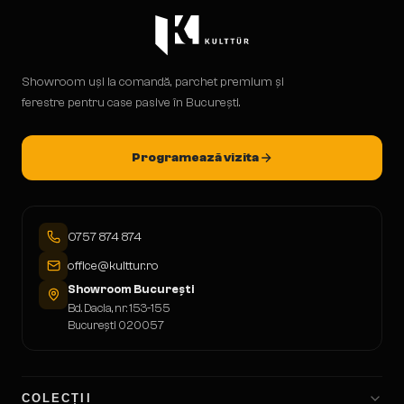
Showroom uși la comandă, parchet premium și
ferestre pentru case pasive în București.
Programează vizita
0757 874 874
office@kulttur.ro
Showroom București
Bd. Dacia, nr. 153-155
București 020057
COLECȚII