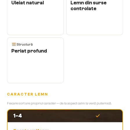
Uleiat natural
Lemn din surse
controlate
Structură
Periat profund
CARACTER LEMN
Fiecare sort are propriul caracter — de la aspect calm la venă puternică.
1-4