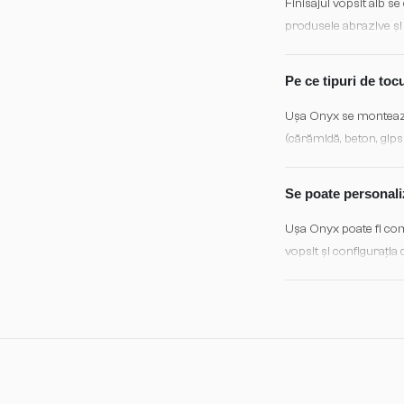
Finisajul vopsit alb s
produsele abrazive și 
umiditate excesivă sun
Pe ce tipuri de toc
Ușa Onyx se montează 
(cărămidă, beton, gips 
iar feroneria standard 
Se poate personali
Ușa Onyx poate fi coma
vopsit și configurația 
fiecare spațiu. Consul