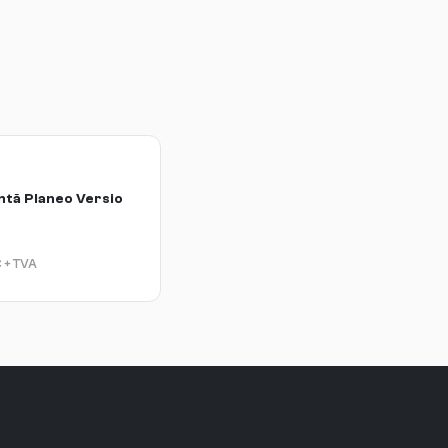
ntă Planeo Versio
€
+ TVA