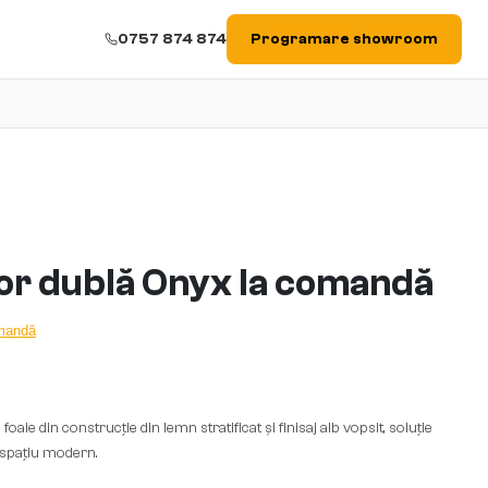
0757 874 874
Programare showroom
ior dublă Onyx la comandă
omandă
ie din construcție din lemn stratificat și finisaj alb vopsit, soluție
e spațiu modern.