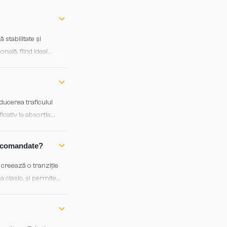
stabilitate și
nală, fiind ideal
ducerea traficului
icativ la absorția
recomandate?
 creează o tranziție
la clasic, și permite