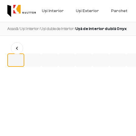
Uși Interior
Uși Exterior
Parchet
Acasă
/
Uși interior
/
Uși duble de interior
/
Ușă de interior dublă Onyx