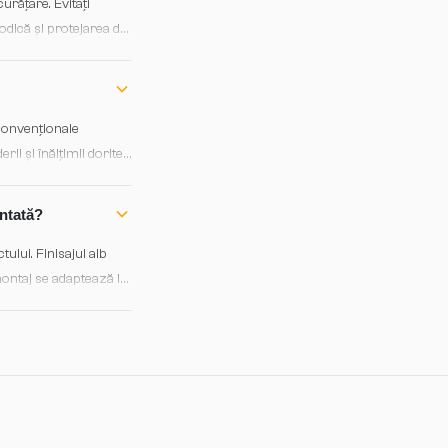
urățare. Evitați
odică și protejarea de
 convenționale
i și înălțimii dorite,
.
ntată?
ului. Finisajul alb
 montaj se adaptează la
are.