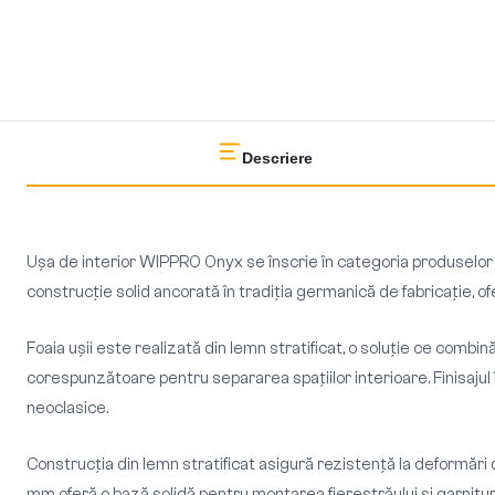
Descriere
Ușa de interior WIPPRO Onyx se înscrie în categoria produselor
construcție solid ancorată în tradiția germanică de fabricație, of
Foaia ușii este realizată din lemn stratificat, o soluție ce com
corespunzătoare pentru separarea spațiilor interioare. Finisajul î
neoclasice.
Construcția din lemn stratificat asigură rezistență la deformări
mm oferă o bază solidă pentru montarea fierestrăului și garnituril