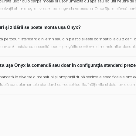
e curață ușor cu o cărpă moale și ușor umezită cu apă sau soluții neutre de c
solvații chimici agresivi care pot degrada vopseaua. O curățare blândă peri
t suficiente pentru a menține aspectul original al ușii pe mulți ani.
uri și zidării se poate monta ușa Onyx?
pe tocuri standard din lemn sau din plastic și este compatibilă cu zidării
carton). Instalarea necesită tocuri pregătite conform dimensiunilor deschideri
facilitează o montare rapidă și sigură pe orice tip de construcție de interior
za ușa Onyx la comandă sau doar în configurația standard preze
ndată în diverse dimensiuni și proporții după cerințele specifice ale proiect
dublă sunt elementele standard, dar deschiderile, înălțimile și detailurile de
tați cu echipa de showroom pentru opțiuni de personalizare și timpi de livr