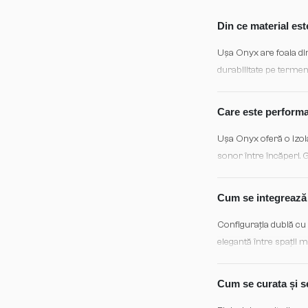
Din ce material est
Ușa Onyx are foaia di
durabilitate pe termen
pentru utilizare intens
Care este performan
Ușa Onyx oferă o izola
sonor între încăperi. 
vibrațiilor și atenuar
Cum se integrează 
Configurația dublă cu 
elegantă între spații m
proporții diverse în fu
Cum se curata și se