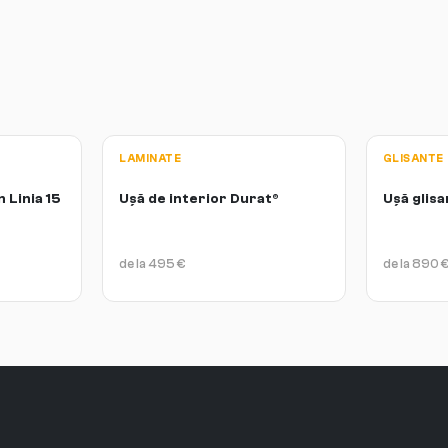
LAMINATE
GLISANTE
 Linia 15
Ușă de interior Durat®
Ușă glisa
de la
495
€
de la
890