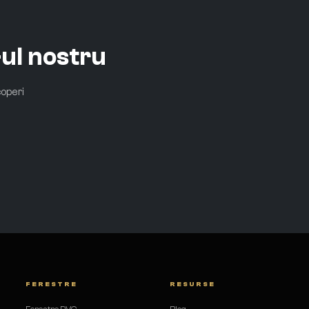
ul nostru
coperi
FERESTRE
RESURSE