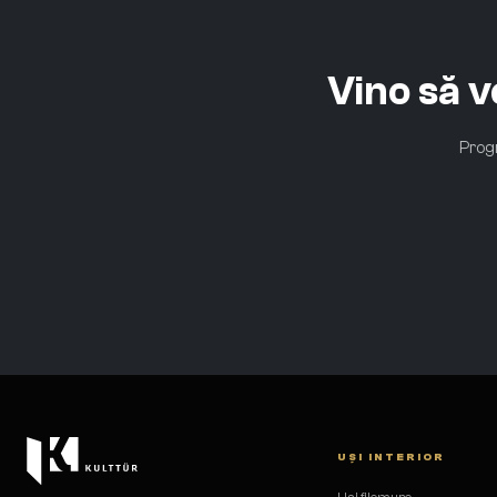
Vino să 
Progr
UȘI INTERIOR