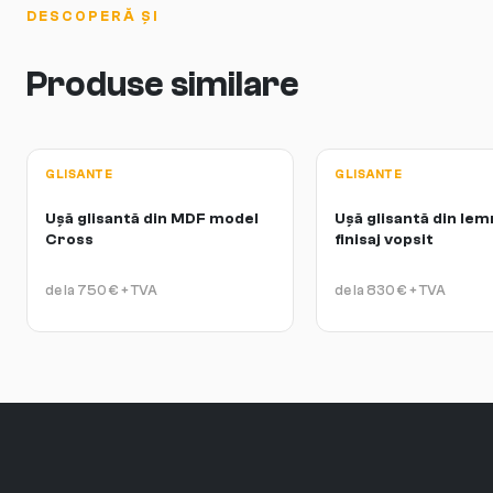
DESCOPERĂ ȘI
Produse similare
GLISANTE
GLISANTE
Ușă glisantă din MDF model
Ușă glisantă din lemn
Cross
finisaj vopsit
de la
750
€
+ TVA
de la
830
€
+ TVA