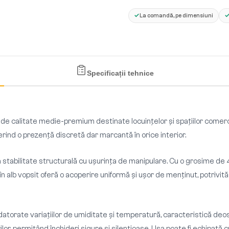
✓
La comandă, pe dimensiuni
Specificații tehnice
 de calitate medie-premium destinate locuințelor și spațiilor come
erind o prezență discretă dar marcantă în orice interior.
bină stabilitate structurală cu ușurința de manipulare. Cu o grosime
n alb vopsit oferă o acoperire uniformă și ușor de menținut, potrivită 
 datorate variațiilor de umiditate și temperatură, caracteristică de
or, permițând închideri sigure și silențioase. Ușa poate fi echipată c