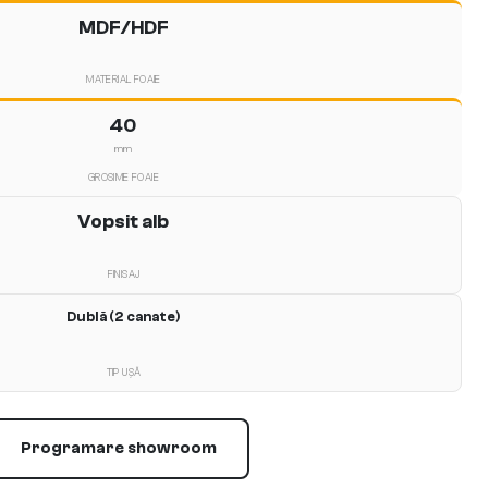
MDF/HDF
MATERIAL FOAIE
40
mm
GROSIME FOAIE
Vopsit alb
FINISAJ
Dublă (2 canate)
TIP UȘĂ
Programare showroom