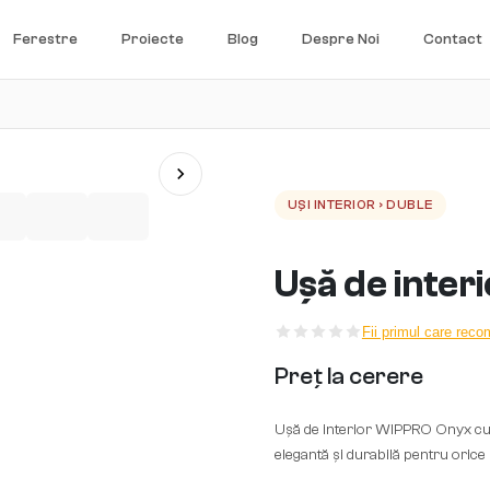
Ferestre
Proiecte
Blog
Despre Noi
Contact
UȘI INTERIOR › DUBLE
Ușă de inter
Fii primul care rec
Preț la cerere
Ușă de interior WIPPRO Onyx cu foa
elegantă și durabilă pentru oric