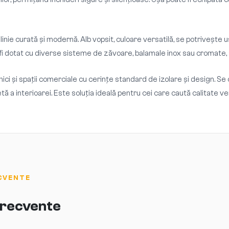
 linie curată și modernă. Alb vopsit, culoare versatilă, se potrivește 
i dotat cu diverse sisteme de zăvoare, balamale inox sau cromate, și 
ci și spații comerciale cu cerințe standard de izolare și design. Se
a interioarei. Este soluția ideală pentru cei care caută calitate ver
CVENTE
 frecvente