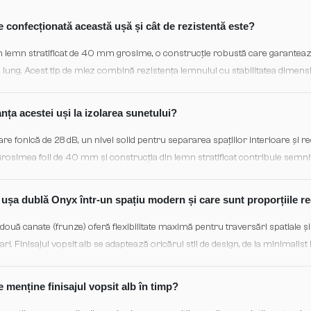
e confecționată această ușă și cât de rezistentă este?
n lemn stratificat de 40 mm grosime, o construcție robustă care garantează 
 lung. Acest tip de miez combină rezistența lemnului cu stabilitatea dimensio
ivă în spații de circulație frecventă.
ța acestei uși la izolarea sunetului?
re fonică de 28 dB, un nivel solid pentru separarea spațiilor interioare și re
Grosimea foii de 40 mm și construcția din lemn stratificat contribuie semnif
ea zgomotului ambient.
ușa dublă Onyx într-un spațiu modern și care sunt proporțiile 
două canate (frunze) oferă flexibilitate maximă pentru traversări spatiale și
ari. Finisajul vopsit alb se adaptează oricărui stil de design, de la minimalist 
ncție de deschiderea reală și necesitățile arhitecturale ale proiectului.
 menține finisajul vopsit alb în timp?