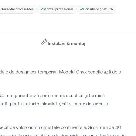
✓
✓
✓
Garanție producător
Montaj profesional
Consiliere gratuită
Instalare & montaj
rciale de design contemporan. Modelul Onyx beneficiază de o
 de 40 mm, garantează performanță acustică și termică
atât pentru stiluri minimaliste, cât și pentru interioare
osebit de valoroasă în climatele continentale. Grosimea de 40
u diferite tipuri de sisteme de deschidere și garnituri în funcție