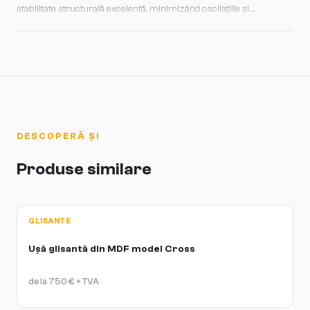
stabilitate structurală excelentă, minimizând oscilațiile și
deformările pe termen lung. Grosimea robustă contribuie la
izolație sonoră îmbunătățită, reducând transferul de zgomote între
încăperi și oferind confort acustic suplimentar. Această
construcție permite și montaj sigur al feronierei și a
mecanismelor de închidere, garantând funcționare liniștitoare și
durabilă.
DESCOPERĂ ȘI
Produse similare
GLISANTE
Ușă glisantă din MDF model Cross
de la
750
€
+ TVA