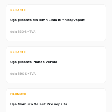
GLISANTE
Ușă glisantă din lemn Linia 15 finisaj vopsit
de la
830
€
+ TVA
GLISANTE
Ușă glisantă Planeo Versio
de la
890
€
+ TVA
FILOMURO
Ușă filomuro Select Pro vopsita