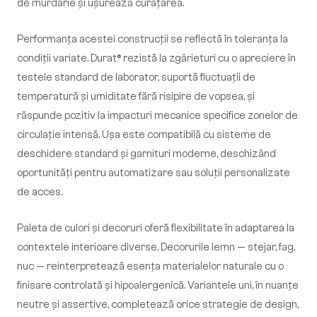
de murdărie și ușurează curățarea.
Performanța acestei construcții se reflectă în toleranța la
condiții variate. Durat® rezistă la zgârieturi cu o apreciere în
testele standard de laborator, suportă fluctuații de
temperatură și umiditate fără risipire de vopsea, și
răspunde pozitiv la impacturi mecanice specifice zonelor de
circulație intensă. Ușa este compatibilă cu sisteme de
deschidere standard și garnituri moderne, deschizând
oportunități pentru automatizare sau soluții personalizate
de acces.
Paleta de culori și decoruri oferă flexibilitate în adaptarea la
contextele interioare diverse. Decorurile lemn — stejar, fag,
nuc — reinterpretează esența materialelor naturale cu o
finisare controlată și hipoalergenică. Variantele uni, în nuanțe
neutre și assertive, completează orice strategie de design,