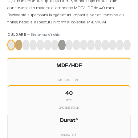
Ușă de interior cu suprafață Durat®, construcție robustă din
construcție din materiale lemnoase MDF/HDF de 40 mm.
Rezistență superioară la zgârieturi, impact și variații termice, cu
finisaj neted și aspectul uniform al colecției PREMIUM.
CULOARE
—
Stejar maro închis
MDF/HDF
MATERIAL FOAIE
40
mm
GROSIME FOAIE
Durat®
SUPRAFAȚĂ