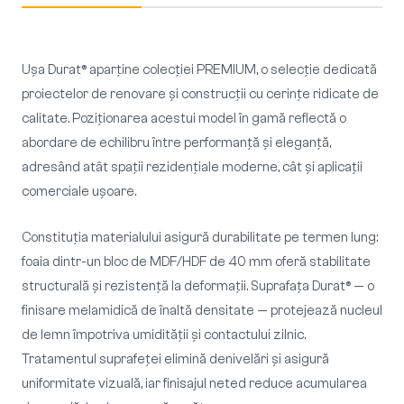
Ușa Durat® aparține colecției PREMIUM, o selecție dedicată
proiectelor de renovare și construcții cu cerințe ridicate de
calitate. Poziționarea acestui model în gamă reflectă o
abordare de echilibru între performanță și eleganță,
adresând atât spații rezidențiale moderne, cât și aplicații
comerciale ușoare.
Constituția materialului asigură durabilitate pe termen lung:
foaia dintr-un bloc de MDF/HDF de 40 mm oferă stabilitate
structurală și rezistență la deformații. Suprafața Durat® — o
finisare melamidică de înaltă densitate — protejează nucleul
de lemn împotriva umidității și contactului zilnic.
Tratamentul suprafeței elimină denivelări și asigură
uniformitate vizuală, iar finisajul neted reduce acumularea