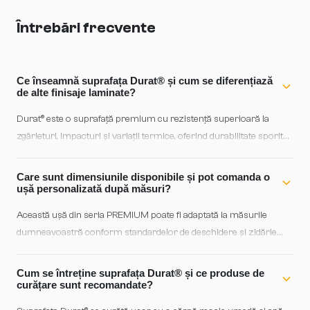
Întrebări frecvente
Ce înseamnă suprafața Durat® și cum se diferențiază
de alte finisaje laminate?
Durat® este o suprafață premium cu rezistență superioară la
zgârieturi, impacturi și variații termice, oferind durabilitate sporită
în mediile cu trafic ridicat. Finisajul neted și uniform al colecției
PREMIUM asigură o protecție pe termen lung și o ușurință în
Care sunt dimensiunile disponibile și pot comanda o
curățare, fără a sacrifica aspectul estetic al lemn natural sau al
ușă personalizată după măsuri?
culorilor alese.
Această ușă din seria PREMIUM poate fi adaptată la măsurile
dumneavoastră conform standardelor de deschidere și zidărie
specifice fiecărui proiect. Recomandăm consultarea cu echipa de
vânzări pentru a defini exact dimensiunile, tipul de toc și
Cum se întreține suprafața Durat® și ce produse de
compatibilitatea cu structura existentă, asigurând o instalare
curățare sunt recomandate?
corectă și estetică.