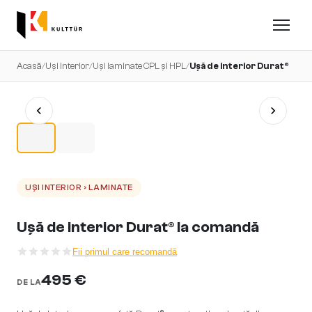
Acasă
/
Uși interior
/
Uși laminate CPL și HPL
/
Ușă de interior Durat®
UȘI INTERIOR › LAMINATE
Ușă de interior Durat® la comandă
Fii primul care recomandă
495 €
DE LA