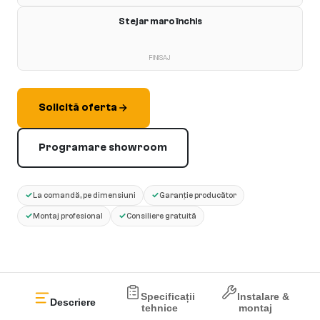
Stejar maro închis
FINISAJ
Solicită oferta
Programare showroom
✓
✓
La comandă, pe dimensiuni
Garanție producător
✓
✓
Montaj profesional
Consiliere gratuită
Specificații
Instalare &
Descriere
tehnice
montaj