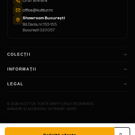
0757 874 874
office@kulttur.ro
Showroom București
Bd. Dacia, nr. 153-155
București 020057
COLECȚII
INFORMAȚII
LEGAL
©
2026
KULTTUR.
TOATE DREPTURILE REZERVATE.
MÂNERE ȘI ACCESORII · SITEMAP · ANPC