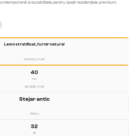
ță contemporană și durabilitate pentru spații rezidențiale premium.
Lemn stratificat, furnir natural
MATERIAL FOAIE
40
mm
GROSIME FOAIE
Stejar antic
FINISAJ
32
dB