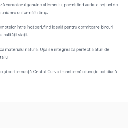
ază caracterul genuine al lemnului, permițând variate opțiuni de
schidere uniformă în timp.
otelor între încăperi, fiind ideală pentru dormitoare, birouri
alității vieții.
ică materialul natural. Ușa se integrează perfect alături de
aliu.
e și performanță. Cristall Curve transformă o funcție cotidiană —