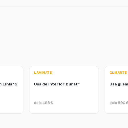
LAMINATE
GLISANTE
 Linia 15
Ușă de interior Durat®
Ușă glisa
de la
495
€
de la
890