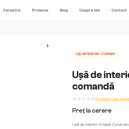
Ferestre
Proiecte
Blog
Despre Noi
Contact
UȘI INTERIOR › FURNIR
Ușă de interi
comandă
Fii primul care rec
Preț la cerere
Ușă de interior Kristall Curve din