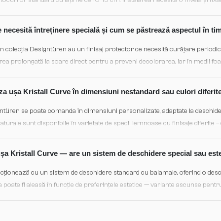
urilor standard cu lățime de 10-15 cm. Instalarea necesită o nivelă și fixăr
închiderea lin, fără frecare pe cadrul tocului.
e necesită întreținere specială și cum se păstrează aspectul în ti
in colecția Designtüren au un finisaj protector ce necesită curățare period
ea prolongată la soare direct pentru a preveni decolorarea, iar în medii foa
icați periodic un ulei de întreținere ușor. Dacă apar zgarieturi minore, aces
ică furnirului.
za ușa Kristall Curve în dimensiuni nestandard sau culori diferit
ntüren se poate comanda în dimensiuni personalizate, adaptate la deschider
naturale sunt disponibile în varietate de specii lemnoase cu finisaje diferite 
tru orice personalizare, vă recomandăm consultarea cu echipa showroom p
i termenele de fabricație.
a Kristall Curve — are un sistem de deschidere special sau est
cționează cu un sistem de deschidere standard cu balamale, oferind o desch
a poate fi aleasă în funcție de preferințele estetice — variante ascunse pent
integrare clasică. Mecanismul de închidere se poate echipa cu amortizoare 
te premium și confort zilnic.