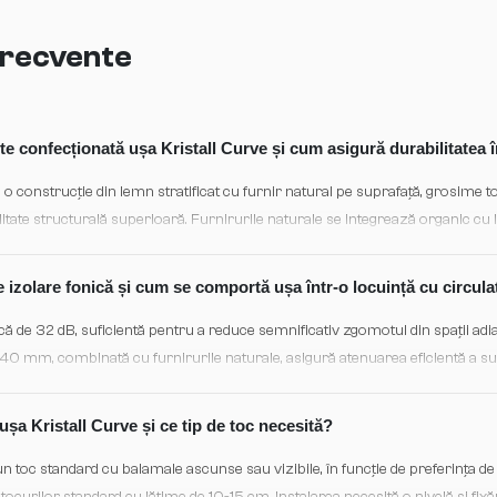
 frecvente
te confecționată ușa Kristall Curve și cum asigură durabilitatea 
 o construcție din lemn stratificat cu furnir natural pe suprafață, grosime 
giditate structurală superioară. Furnirurile naturale se integrează organic cu
 fisuri, garantând o ușă care păstrează aspect și funcționalitate pe termen 
 izolare fonică și cum se comportă ușa într-o locuință cu circula
ică de 32 dB, suficientă pentru a reduce semnificativ zgomotul din spații ad
e 40 mm, combinată cu furnirurile naturale, asigură atenuarea eficientă a sun
 spațiilor living de dormitoare sau birou.
șa Kristall Curve și ce tip de toc necesită?
 toc standard cu balamale ascunse sau vizibile, în funcție de preferința d