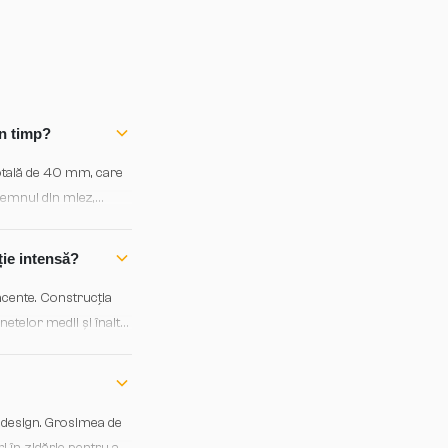
în timp?
totală de 40 mm, care
 lemnul din miez,
lung.
ție intensă?
iacente. Construcția
etelor medii și înalte,
e design. Grosimea de