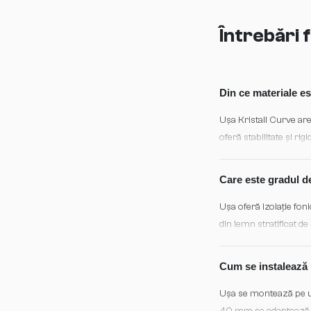
Întrebări
Din ce materiale es
Ușa Kristall Curve are
oferă stabilitate și ri
prevenind deformări și
Care este gradul de
Ușa oferă izolație fon
din lemn stratificat d
ideal pentru separarea
Cum se instalează u
Ușa se montează pe un