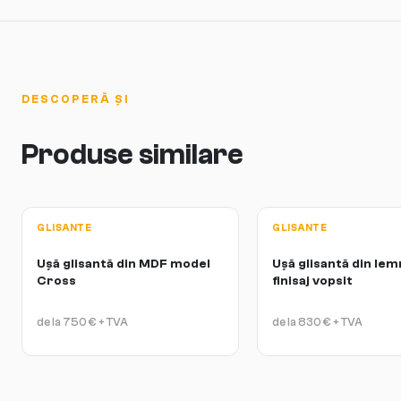
DESCOPERĂ ȘI
Produse similare
GLISANTE
GLISANTE
Ușă glisantă din MDF model
Ușă glisantă din lemn
Cross
finisaj vopsit
de la
750
€
+ TVA
de la
830
€
+ TVA