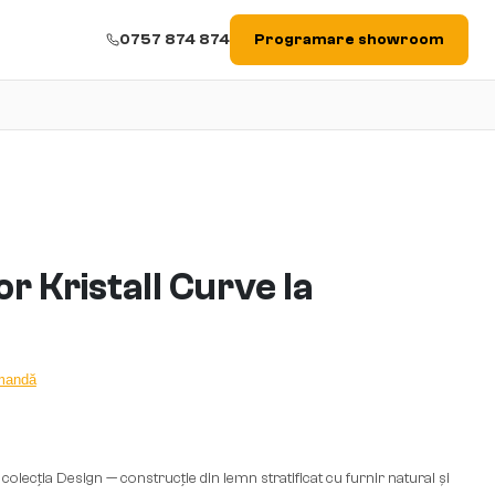
0757 874 874
Programare showroom
or Kristall Curve la
omandă
 colecția Design — construcție din lemn stratificat cu furnir natural și