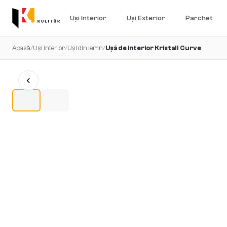
Uși Interior
Uși Exterior
Parchet
Acasă
/
Uși interior
/
Uși din lemn
/
Ușă de interior Kristall Curve