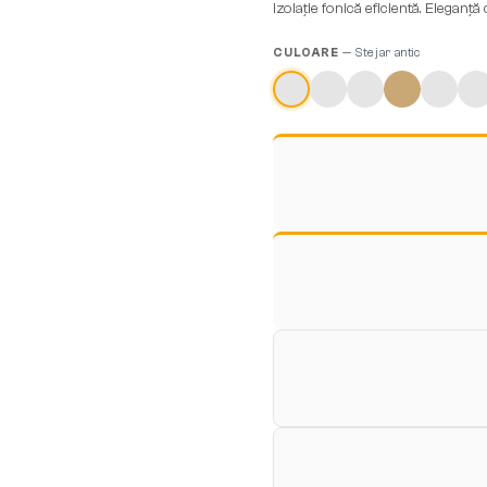
izolație fonică eficientă. Elegan
CULOARE
—
Stejar antic