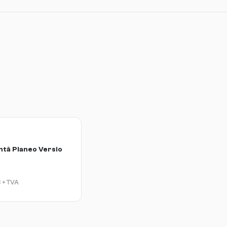
ntă Planeo Versio
€
+ TVA