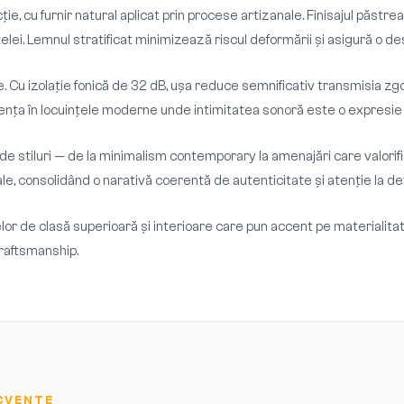
 cu furnir natural aplicat prin procese artizanale. Finisajul păstre
elei. Lemnul stratificat minimizează riscul deformării și asigură o de
. Cu izolație fonică de 32 dB, ușa reduce semnificativ transmisia zgom
nța în locuințele moderne unde intimitatea sonoră este o expresie a c
 de stiluri — de la minimalism contemporary la amenajări care valorif
e, consolidând o narativă coerentă de autenticitate și atenție la det
or de clasă superioară și interioare care pun accent pe materialitat
craftsmanship.
CVENTE