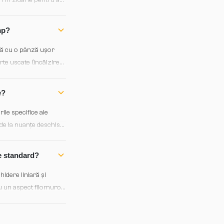
i în zidărie pentru a
mp?
ică cu o pânză ușor
rte uscate (încălzire
tea se pot mascara cu
e?
ile specifice ale
– de la nuanțe deschise
entru a verifica
e standard?
idere liniară și
ru un aspect filomuro
soft-close opționale