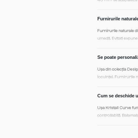
40 mm se adaptează toc
asigura deschiderea și 
Furnirurile natural
Furnirurile naturale d
umedă. Evitati expuner
centrală intensă), apl
vopsea de retuș specif
Se poate personali
Ușa din colecția Desig
locuinței. Furnirurile 
la tonuri bogate. Pen
opțiunile disponibile ș
Cum se deschide uș
Ușa Kristall Curve fun
controllabilă. Balamal
sau vizibile pentru o 
pentru o funcționalita