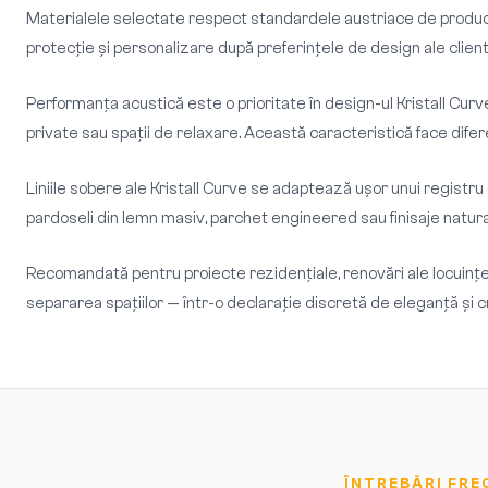
Materialele selectate respect standardele austriace de producție,
protecție și personalizare după preferințele de design ale client
Performanța acustică este o prioritate în design-ul Kristall Curve
private sau spații de relaxare. Această caracteristică face difere
Liniile sobere ale Kristall Curve se adaptează ușor unui registru
pardoseli din lemn masiv, parchet engineered sau finisaje natural
Recomandată pentru proiecte rezidențiale, renovări ale locuințel
separarea spațiilor — într-o declarație discretă de eleganță și 
ÎNTREBĂRI FRE