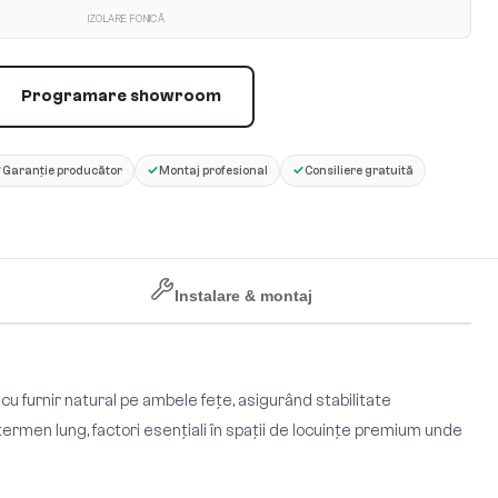
IZOLARE FONICĂ
Programare showroom
✓
✓
✓
Garanție producător
Montaj profesional
Consiliere gratuită
Instalare & montaj
 cu furnir natural pe ambele fețe, asigurând stabilitate
 termen lung, factori esențiali în spații de locuințe premium unde