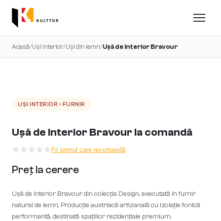
Acasă
/
Uși interior
/
Uși din lemn
/
Ușă de interior Bravour
UȘI INTERIOR › FURNIR
Ușă de interior Bravour la comandă
Fii primul care recomandă
Preț la cerere
Ușă de interior Bravour din colecția Design, executată în furnir
natural de lemn. Producție austriacă artizanală cu izolație fonică
performantă, destinată spațiilor rezidențiale premium.