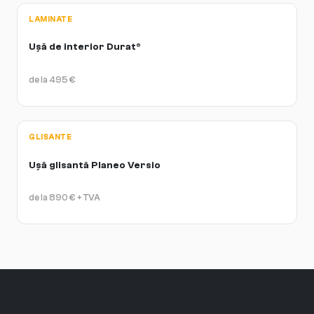
LAMINATE
Ușă de interior Durat®
de la
495
€
GLISANTE
Ușă glisantă Planeo Versio
de la
890
€
+ TVA