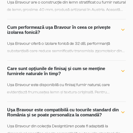
Uşa Bravour are o construcţie din lemn stratificat cu furnir natural
de lemn, grosime 40 mm, produsă artizanal în Austria. Această
combinaţie asigură stabilitate dimensională superioară, rezistenţă
la variaţiile de temperatură şi umiditate, precum şi o durată de viaţă
Cum performează uşa Bravour în ceea ce priveşte
extinsă în medii rezidențiale premium.
izolarea fonică?
Uşa Bravour oferă o izolare fonică de 32 dB, performanță
substanţială care reduce semnificativ transmisia zgomotelor din
spaţiile adiacente. Această valoare este ideală pentru separarea
camerelor într-un context rezidențial premium, asigurând confort
Care sunt opţiunile de finisaj şi cum se menţine
şi intimitate în spații deschise sau cu trafic înalt.
furnirele naturale în timp?
Uşa Bravour este disponibilă cu finisaj furnir natural, care
evidenţiază frumusețea lemn și textura originală. Pentru
menţinere, se recomandă curăţarea periodică cu pânză moale
uşor umezită şi evitarea exponerii prelungite la lumina directă;
Uşa Bravour este compatibilă cu tocurile standard din
furnirele naturale se păstrează optim în medii cu umiditate relativă
România şi se poate personaliza la comandă?
45-55%, asigurând stabilitate estetică pe termen lung.
Uşa Bravour din colecţia Designtüren poate fi adaptată la