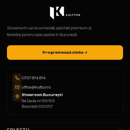
Showroom uși la comandă, parchet premium și
ferestre pentru case pasive în București.
Programează vizita
0757 874 874
office@kulttur.ro
Showroom București
Bd. Dacia, nr. 153-155
București 020057
COLECȚII