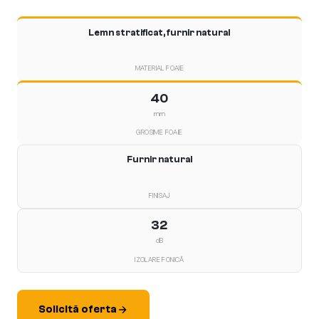
Lemn stratificat, furnir natural
MATERIAL FOAIE
40
mm
GROSIME FOAIE
Furnir natural
FINISAJ
32
dB
IZOLARE FONICĂ
Solicită oferta