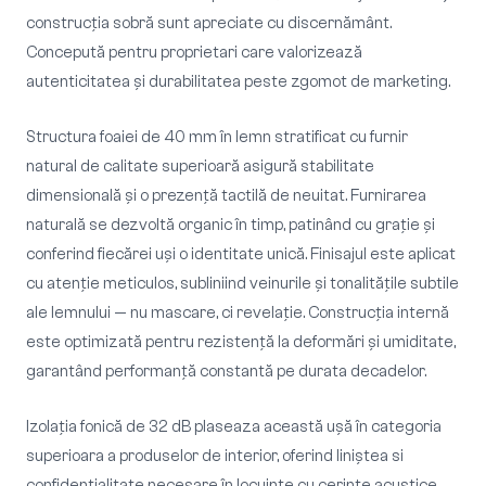
construcția sobră sunt apreciate cu discernământ.
Concepută pentru proprietari care valorizează
autenticitatea și durabilitatea peste zgomot de marketing.
Structura foaiei de 40 mm în lemn stratificat cu furnir
natural de calitate superioară asigură stabilitate
dimensională și o prezență tactilă de neuitat. Furnirarea
naturală se dezvoltă organic în timp, patinând cu grație și
conferind fiecărei uși o identitate unică. Finisajul este aplicat
cu atenție meticulos, subliniind veinurile și tonalitățile subtile
ale lemnului — nu mascare, ci revelație. Construcția internă
este optimizată pentru rezistență la deformări și umiditate,
garantând performanță constantă pe durata decadelor.
Izolația fonică de 32 dB plaseaza această ușă în categoria
superioara a produselor de interior, oferind liniștea si
confidențialitate necesare în locuințe cu cerințe acustice