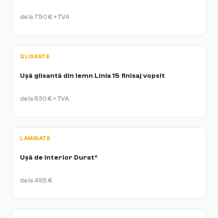
de la
750
€
+ TVA
GLISANTE
Ușă glisantă din lemn Linia 15 finisaj vopsit
de la
830
€
+ TVA
LAMINATE
Ușă de interior Durat®
de la
495
€