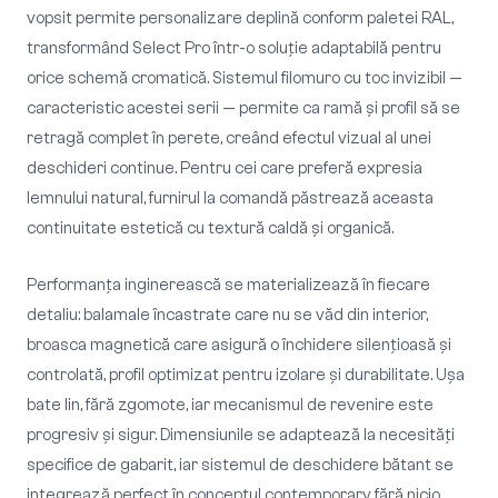
vopsit permite personalizare deplină conform paletei RAL,
transformând Select Pro într-o soluție adaptabilă pentru
orice schemă cromatică. Sistemul filomuro cu toc invizibil —
caracteristic acestei serii — permite ca ramă și profil să se
retragă complet în perete, creând efectul vizual al unei
deschideri continue. Pentru cei care preferă expresia
lemnului natural, furnirul la comandă păstrează aceasta
continuitate estetică cu textură caldă și organică.
Performanța inginerească se materializează în fiecare
detaliu: balamale încastrate care nu se văd din interior,
broasca magnetică care asigură o închidere silențioasă și
controlată, profil optimizat pentru izolare și durabilitate. Ușa
bate lin, fără zgomote, iar mecanismul de revenire este
progresiv și sigur. Dimensiunile se adaptează la necesități
specifice de gabarit, iar sistemul de deschidere bătant se
integrează perfect în conceptul contemporary fără nicio