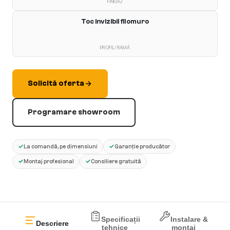
FINISAJ
Toc invizibil filomuro
PROFIL/RAMĂ
Solicită oferta
Programare showroom
✓
✓
La comandă, pe dimensiuni
Garanție producător
✓
✓
Montaj profesional
Consiliere gratuită
Specificații
Instalare &
Descriere
tehnice
montaj