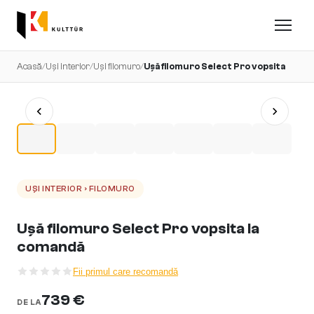
Acasă
/
Uși interior
/
Uși filomuro
/
Ușă filomuro Select Pro vopsita
UȘI INTERIOR › FILOMURO
Ușă filomuro Select Pro vopsita la
comandă
Fii primul care recomandă
739 €
DE LA