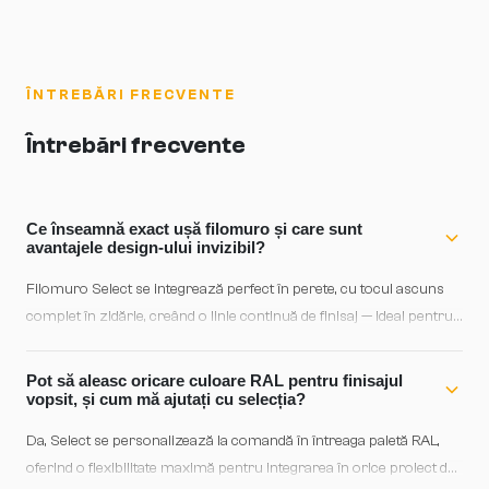
ÎNTREBĂRI FRECVENTE
Întrebări frecvente
Ce înseamnă exact ușă filomuro și care sunt
avantajele design-ului invizibil?
Filomuro Select se integrează perfect în perete, cu tocul ascuns
complet în zidărie, creând o linie continuă de finisaj — ideal pentru
interioare minimaliste și moderne unde arhitectura curată
primează asupra decorului tradițional. Construcția din lemn
Pot să aleasc oricare culoare RAL pentru finisajul
stratificat asigură stabilitate și durabilitate, iar foaia de 39–52 mm
vopsit, și cum mă ajutați cu selecția?
oferă rigiditate fără masivitate vizuală.
Da, Select se personalizează la comandă în întreaga paletă RAL,
oferind o flexibilitate maximă pentru integrarea în orice proiect de