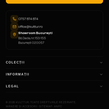
0757 874 874
office@kulttur.ro
Showroom București
Bd. Dacia, nr. 153-155
București 020057
COLECȚII
INFORMAȚII
LEGAL
©
2026
KULTTUR.
TOATE DREPTURILE REZERVATE.
MÂNERE ȘI ACCESORII · SITEMAP · ANPC