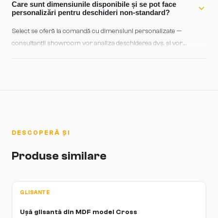
Care sunt dimensiunile disponibile și se pot face
retoca ușor. Recomandăm evitarea expunerii prelungite la
personalizări pentru deschideri non-standard?
umezeală directă și protejarea feronieriei cu lubrifianți ușori
Select se oferă la comandă cu dimensiuni personalizate —
pentru glisare liniștit.
consultanții showroom vor analiza deschiderea dvs. și vor
determina măsurile optime pentru montaj filomuro perfect și
funcționare liniștit. Grosimea foii de 39–52 mm se adaptează în
funcție de spațiu, iar orice deviere de la standardele structurale se
rezolvă în etapa de planificare cu specialiștii noștri.
DESCOPERĂ ȘI
Produse similare
GLISANTE
Ușă glisantă din MDF model Cross