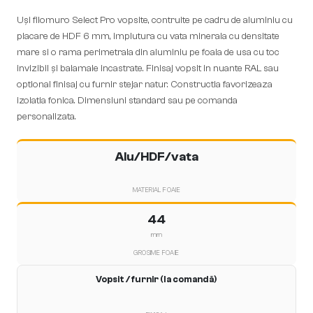
Uși filomuro Select Pro vopsite, contruite pe cadru de aluminiu cu
placare de HDF 6 mm, implutura cu vata minerala cu densitate
mare si o rama perimetrala din aluminiu pe foaia de usa cu toc
invizibil și balamale incastrate. Finisaj vopsit in nuante RAL sau
optional finisaj cu furnir stejar natur. Constructia favorizeaza
izolatia fonica. Dimensiuni standard sau pe comanda
personalizata.
Alu/HDF/vata
MATERIAL FOAIE
44
mm
GROSIME FOAIE
Vopsit / furnir (la comandă)