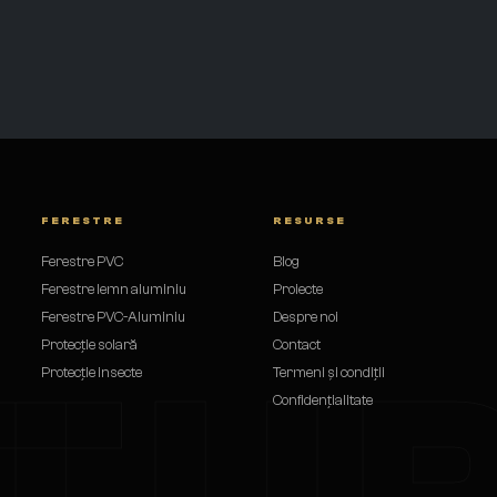
FERESTRE
RESURSE
Ferestre PVC
Blog
Ferestre lemn aluminiu
Proiecte
Ferestre PVC-Aluminiu
Despre noi
Protecție solară
Contact
TU
ă
Protecție insecte
Termeni și condiții
Confidențialitate