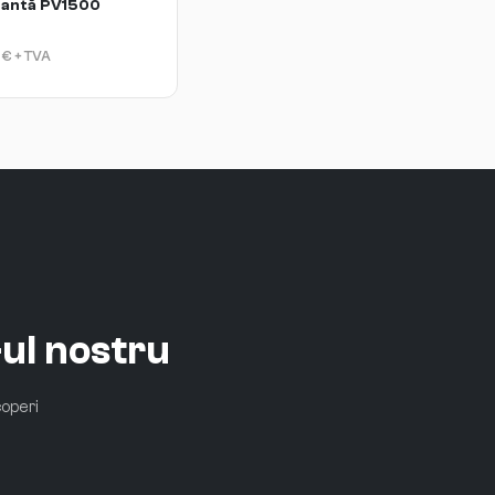
tantă PV1500
€
+ TVA
ul nostru
coperi