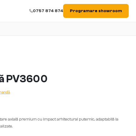
0757 874 874
Programare showroom
tă PV3600
omandă
re axială premium cu impact arhitectural puternic, adaptabilă la
alizate.