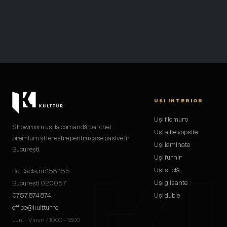
UȘI INTERIOR
Uși filomuro
Showroom uși la comandă, parchet
Uși albe vopsite
premium și ferestre pentru case pasive în
Uși laminate
București.
Uși furnir
K
Uși sticlă
Bd. Dacia, nr. 153-155
Uși glisante
București 020057
0757 874 874
Uși duble
office@kulttur.ro
Luni – Vineri / 10:00 – 18:00