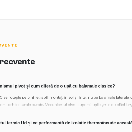
CVENTE
 frecvente
smul pivot și cum diferă de o ușă cu balamale clasice?
e rotește pe pini reglabili montați în sol și lintel, nu pe balamale laterale
porții arhitecturale curate. Mecanismul pivot suportă ușile grele cu plăci lar
gn și poate fi personalizată în configurații și dimensiuni adaptate spațiului dv
ntul termic Ud și ce performanță de izolație thermoîncude aceast