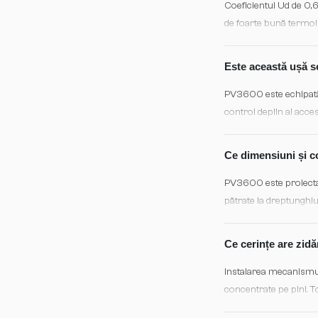
Coeficientul Ud de 
de foarte bună termoiz
etanșarea perimetrică
condiții meteo.
Este această ușă s
PV3600 este echipată c
control deplin al acc
forțarea, oferind prot
în faza de proiectare 
Ce dimensiuni și c
PV3600 este proiectat
pătrate la dreptunghi
(acces facilitat) sunt
finisaje vopsite. Con
Ce cerințe are zidă
Instalarea mecanismulu
concentrate pe pini. T
standard sau personal