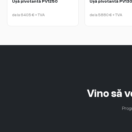
Ușă pivotantă PV1250
Ușă pivotantă PV13
de la
6405
€
+ TVA
de la
5880
€
+ TVA
Vino să 
Progr