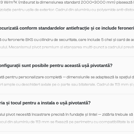
0,69 W/m²K (măsurat la dimensiunea standard 2000×3000 mm) plasează 
olație pentru ușile de exterior. Cadrul din aluminiu cu polyamide anti-dis
 în 2 niveluri EPDM asigură minimizarea pierderilor de căldură și confort c
ecurizată conform standardelor antiefracție și ce include ferone
u feronerie BKS cu cilindru de securitate, care include 5 chei și card de 
esului. Mecanismul pivot premium și etanșarea multi-punct a cadrului previn
ecție de înaltă calitate pentru intrări de lux. Compatibilitatea cu clase RC2/
la comandă.
onfigurații sunt posibile pentru această ușă pivotantă?
ă pentru personalizare completă — dimensiunile se adaptează la spațiul dvs
uri ample cu deschideri axiale pe o parte sau bilaterale. Cadrul de 113 mm 
 dimensiuni de bază reglabile; placa de ușă poate fi din lemn masiv, furnir
tactați showroom-ul Kulttur pentru proiectarea la măsură.
ria și tocul pentru a instala o ușă pivotantă?
i pivot necesită încastrare precisă în fundație și lintel — zidăria trebuie s
ocul din aluminiu de 113 mm se fixează pe perimetru cu compatibilitate la s
izate; parghetul integral de 20 mm necesită pregătire a suprafeței pentru 