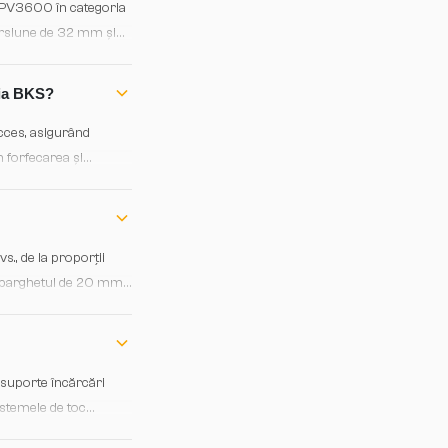
PV3600 în categoria
torsiune de 32 mm și
onstant indiferent de
ria BKS?
acces, asigurând
 forfecarea și
RC3 poate fi confirmată
., de la proporții
și parghetul de 20 mm
 premium sau MDF cu
ă suporte încărcări
istemele de toc
acces uniform. Echipa