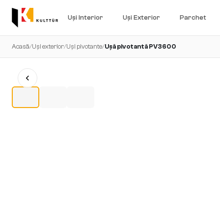
Uși Interior
Uși Exterior
Parchet
Acasă
/
Uși exterior
/
Uși pivotante
/
Ușă pivotantă PV3600