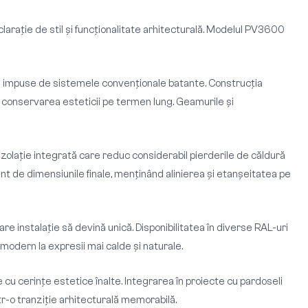
rație de stil și funcționalitate arhitecturală. Modelul PV3600
tări impuse de sistemele convenționale batante. Construcția
i conservarea esteticii pe termen lung. Geamurile și
olație integrată care reduc considerabil pierderile de căldură
t de dimensiunile finale, menținând alinierea și etanșeitatea pe
care instalație să devină unică. Disponibilitatea în diverse RAL-uri
modern la expresii mai calde și naturale.
e cu cerințe estetice înalte. Integrarea în proiecte cu pardoseli
r-o tranziție arhitecturală memorabilă.