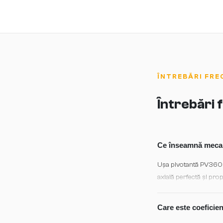
ÎNTREBĂRI FRE
Întrebări
Ce înseamnă mecani
Ușa pivotantă PV3600 s
axială perfectă și pro
oferă libertate de desi
Care este coeficie