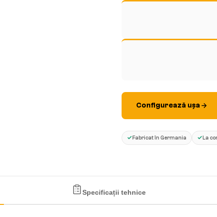
Configurează ușa
✓
✓
Fabricat în Germania
La co
Specificații tehnice