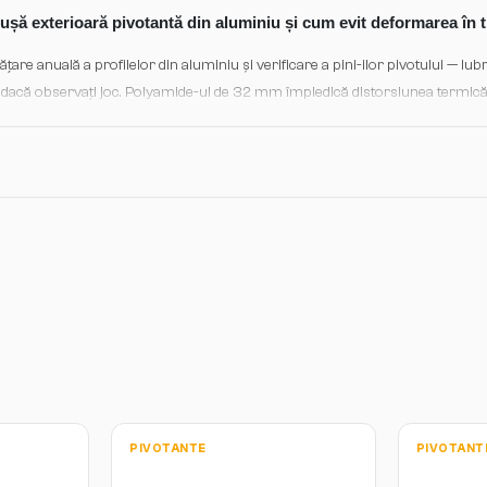
ță tehnică și planuri de instalare pentru fiecare proiect specific.
 ușă exterioară pivotantă din aluminiu și cum evit deformarea în 
e anuală a profilelor din aluminiu și verificare a pini-ilor pivotului — lubri
-ii dacă observați joc. Polyamide-ul de 32 mm împiedică distorsiunea termică c
 Finisajul (vopsit, furnir sau laminat) trebuie curat cu detergenți neutri; ev
tanșării EPDM garantează izolație continuă și longevitate.
PIVOTANTE
PIVOTANT