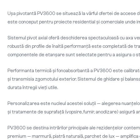
Ușa pivotantă PV3600 se situează la vârful ofertei de accese d
este conceput pentru proiecte residential și comerciale unde impac
Sistemul pivot axial oferă deschiderea spectaculoasă cu axa vert
robustă din profile de înaltă performanță este completată de tr
componentele de etanșare sunt selectate pentru a asigura o sta
Performanta termică și fonoabsorbantă a PV3600 este calibrată 
și transmisia zgomotului exterior. Sistemul de ghidare și balan
durata întregii vieți utile.
Personalizarea este nucleul acestei soluții — alegerea nuanțelor, f
și tratamente de suprafață (vopsire, furnir, anodizare) asigură 
PV3600 se destina intrărilor principale ale rezidențelor contempor
premium — marmură, piatră naturală, parchet de lux — amplifica c