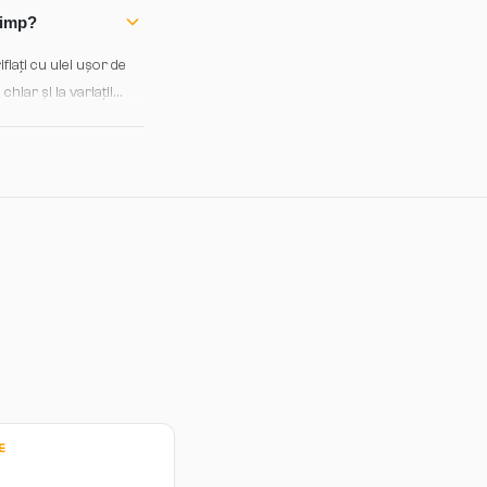
timp?
fiați cu ulei ușor de
hiar și la variații
itați abrazive dure.
E