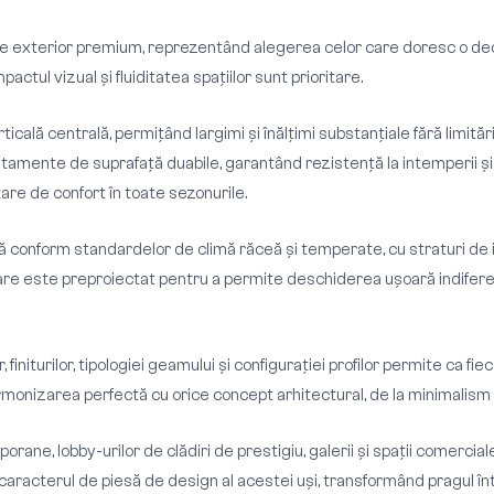
e exterior premium, reprezentând alegerea celor care doresc o decla
tul vizual și fluiditatea spațiilor sunt prioritare.
icală centrală, permițând largimi și înălțimi substanțiale fără limi
atamente de suprafață duabile, garantând rezistență la intemperii ș
re de confort în toate sezonurile.
conform standardelor de climă răceă și temperate, cu straturi de iz
sare este preproiectat pentru a permite deschiderea ușoară indiferen
initurilor, tipologiei geamului și configurației profilor permite ca fie
armonizarea perfectă cu orice concept arhitectural, de la minimalism 
ane, lobby-urilor de clădiri de prestigiu, galerii și spații comercial
aracterul de piesă de design al acestei uși, transformând pragul înt