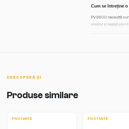
Kulttur oferă consultan
Cum se întreține o
PV3600 necesită curățar
maşini și reglați pini
extreme de temperatură.
Inspecția bianuală a e
DESCOPERĂ ȘI
Produse similare
PIVOTANTE
PIVOTANTE