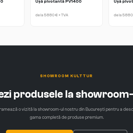
00
Ușă pivotantă PV1400
Ușă pivo
de la
5880
€
+ TVA
de la
5880
SHOWROOM KULTTUR
vezi produsele la showroom-
amează o vizită la showroom-ul nostru din București pentru a des
gama completă de produse premium.