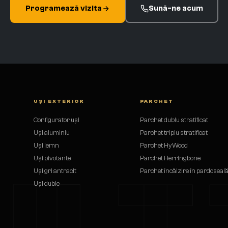
Programează vizita
Sună-ne acum
UȘI EXTERIOR
PARCHET
Configurator uși
Parchet dublu stratificat
Uși aluminiu
Parchet triplu stratificat
Uși lemn
Parchet HyWood
Uși pivotante
Parchet Herringbone
ULT
Uși gri antracit
Parchet încălzire în pardoseal
Uși duble