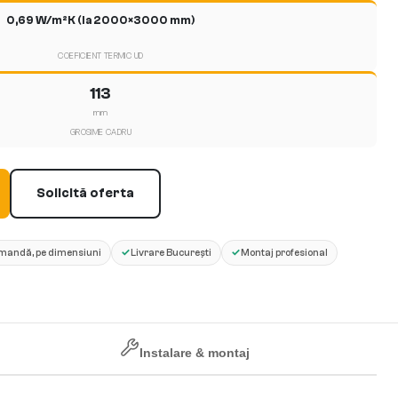
0,69 W/m²K (la 2000×3000 mm)
COEFICIENT TERMIC UD
113
mm
GROSIME CADRU
Solicită oferta
✓
✓
mandă, pe dimensiuni
Livrare București
Montaj profesional
Instalare & montaj