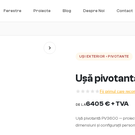
Ferestre
Proiecte
Blog
Despre Noi
Contact
UȘI EXTERIOR › PIVOTANTE
Ușă pivotan
Fii primul care rec
6405 € + TVA
DE LA
Ușă pivotantă PV3600 — proiecta
dimensiuni și configurații person