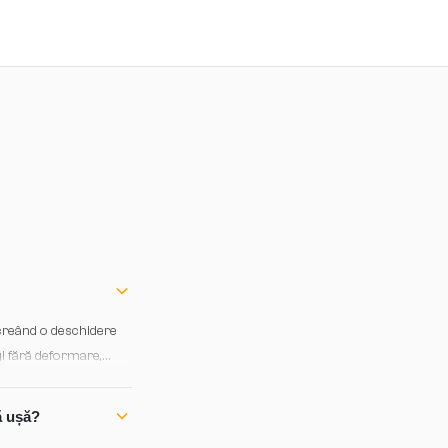
, creând o deschidere
gi fără deformare,
s.
ă ușă?