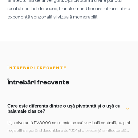
arhitecturală de anvergură. Ușa pivotantă divine punctul
focal al unui hol de acces, transformând fiecare intrare intr-o
experiență senzorială și vizuală memorabilă.
ÎNTREBĂRI FRECVENTE
Întrebări frecvente
Care este diferența dintre o ușă pivotantă și o ușă cu
balamale clasice?
Ușa pivotantă PV3000 se rotește pe axă verticală centrală, cu pini
reglabili, asigurând deschidere de 180° și o prezență arhitecturală