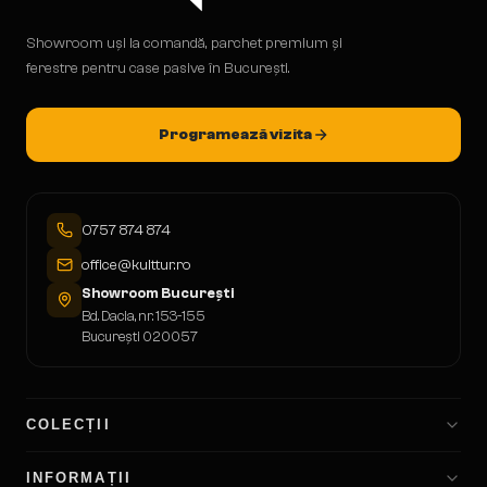
Showroom uși la comandă, parchet premium și
ferestre pentru case pasive în București.
Programează vizita
0757 874 874
office@kulttur.ro
Showroom București
Bd. Dacia, nr. 153-155
București 020057
COLECȚII
INFORMAȚII