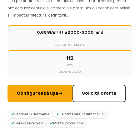
Ușă pivotantă PV3000 — soluția de acces monumental pentru
proiecte rezidențiale și comerciale premium, cu deschidere axială
și impact arhitectural definitoriu.
0,69 W/m²K (la 2000×3000 mm)
COEFICIENT TERMIC UD
113
mm
GROSIME CADRU
Configurează ușa
Solicită oferta
✓
✓
Fabricat în Germania
La comandă, pe dimensiuni
✓
✓
Livrare București
Montaj profesional