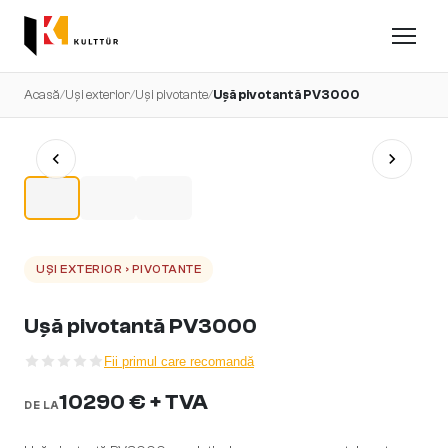
Acasă
/
Uși exterior
/
Uși pivotante
/
Ușă pivotantă PV3000
UȘI EXTERIOR › PIVOTANTE
Ușă pivotantă PV3000
Fii primul care recomandă
10290 € + TVA
DE LA