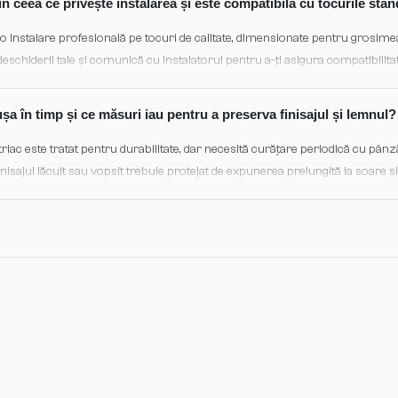
în ceea ce privește instalarea și este compatibilă cu tocurile sta
instalare profesională pe tocuri de calitate, dimensionate pentru grosime
eschiderii tale și comunică cu instalatorul pentru a-ți asigura compatibilitat
ducătorul oferă ghid detaliat pentru fiecare configurație.
șa în timp și ce măsuri iau pentru a preserva finisajul și lemnul?
triac este tratat pentru durabilitate, dar necesită curățare periodică cu pân
finisajul lăcuit sau vopsit trebuie protejat de expunerea prelungită la soare 
EPDM anual și aplică lubrifiant pe balamale și cilindrul de închidere pent