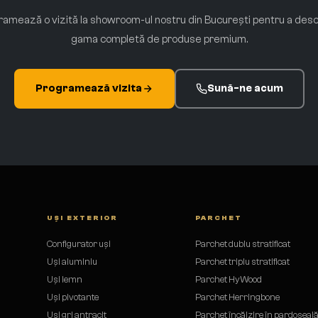
amează o vizită la showroom-ul nostru din București pentru a des
gama completă de produse premium.
Programează vizita
Sună-ne acum
UȘI EXTERIOR
PARCHET
Configurator uși
Parchet dublu stratificat
Uși aluminiu
Parchet triplu stratificat
Uși lemn
Parchet HyWood
Uși pivotante
Parchet Herringbone
Uși gri antracit
Parchet încălzire în pardoseal