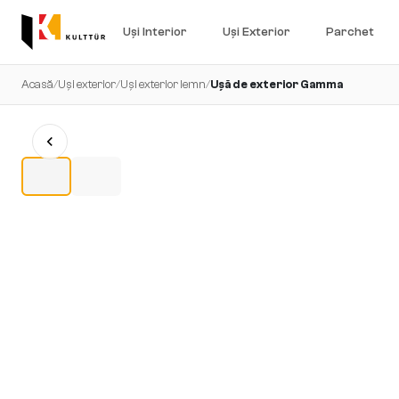
Uși Interior
Uși Exterior
Parchet
Acasă
/
Uși exterior
/
Uși exterior lemn
/
Ușă de exterior Gamma