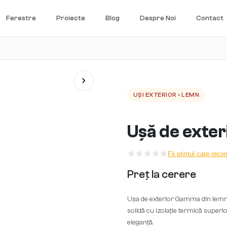
Ferestre
Proiecte
Blog
Despre Noi
Contact
UȘI EXTERIOR › LEMN
Ușă de exte
Fii primul care rec
Preț la cerere
Ușa de exterior Gamma din lemn str
solidă cu izolație termică superi
eleganță.