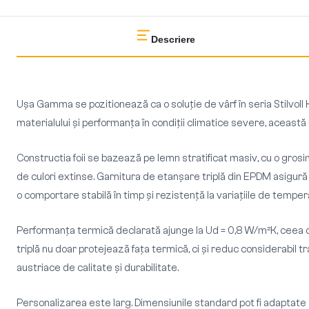
Descriere
Ușa Gamma se pozitionează ca o soluție de vârf în seria Stilvoll 
materialului și performanța în condiții climatice severe, aceast
Constructia foii se bazează pe lemn stratificat masiv, cu o grosime
de culori extinse. Garnitura de etanșare triplă din EPDM asigură
o comportare stabilă în timp și rezistență la variațiile de temper
Performanța termică declarată ajunge la Ud = 0,8 W/m²K, ceea ce
triplă nu doar protejează faţa termică, ci și reduc considerabil
austriace de calitate și durabilitate.
Personalizarea este larg. Dimensiunile standard pot fi adaptate s