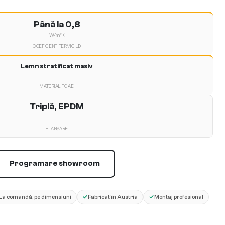
Până la 0,8
W/m²K
COEFICIENT TERMIC UD
Lemn stratificat masiv
MATERIAL FOAIE
Triplă, EPDM
ETANȘARE
Programare showroom
✓
✓
La comandă, pe dimensiuni
Fabricat în Austria
Montaj profesional