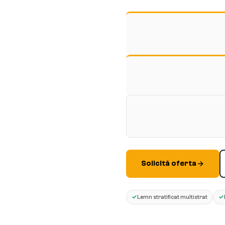
Solicită oferta
✓
✓
Lemn stratificat multistrat