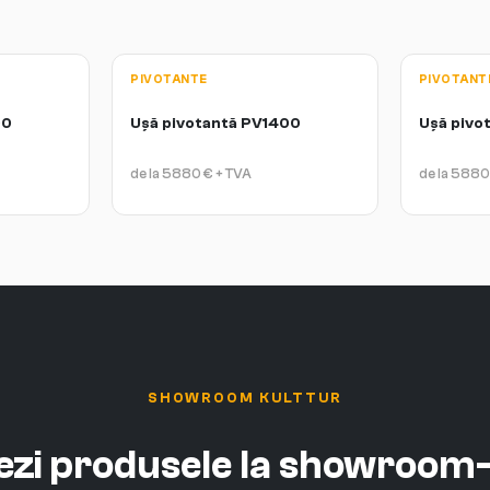
PIVOTANTE
PIVOTANT
00
Ușă pivotantă PV1400
Ușă pivo
de la
5880
€
+ TVA
de la
5880
SHOWROOM KULTTUR
vezi produsele la showroom-