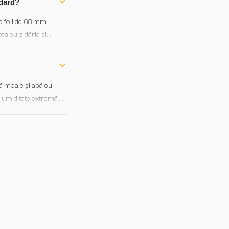
ndard?
a foii de 68 mm.
ea cu zidăria și
ză moale și apă cu
și umiditate extremă.
ru funcționare optimă