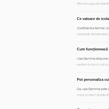
68 mm asigură stabilita
condiții de umiditate r
Ce valoare de izola
Coeficientul termic U
respectă standardele 
la reducerea pierderilo
Cum funcționează s
Ușa Gamma dispune de
perfect la tocul ușii ș
impotriva intemperii 
Pot personaliza cul
Da, ușa Gamma este dis
orice proiect rezidenți
consistență și calitate 