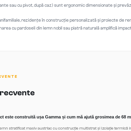
nte sau cu pivot, după caz) sunt ergonomic dimensionate și prevăzut
ifamiliale, rezidențe în construcție personalizată și proiecte de 
narea cu pardoseli din lemn nobil sau piatră naturală amplifică impact
CVENTE
 frecvente
xact este construită ușa Gamma și cum mă ajută grosimea de 68 
n stratificat masiv austriac cu construcție multistrat și izolație termică 