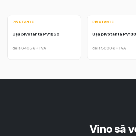
PIVOTANTE
PIVOTANTE
Ușă pivotantă PV1250
Ușă pivotantă PV13
de la
6405
€
+ TVA
de la
5880
€
+ TVA
Vino să 