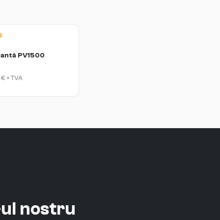
E
tantă PV1500
€
+ TVA
ul nostru