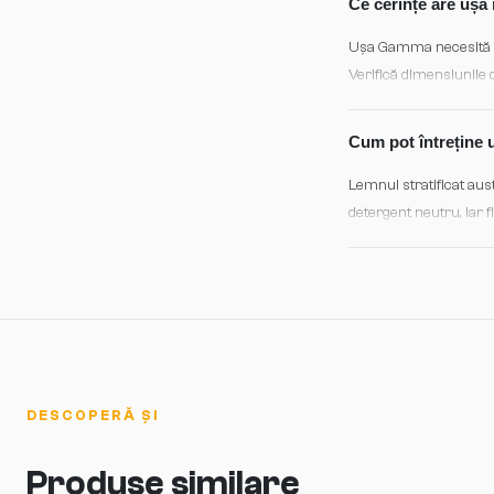
Ce cerințe are ușa 
Ușa Gamma necesită o 
Verifică dimensiunile d
tocurile existente; pro
Cum pot întreține u
Lemnul stratificat aus
detergent neutru, iar 
Inspectează etanșarea 
pe termen lung.
DESCOPERĂ ȘI
Produse similare