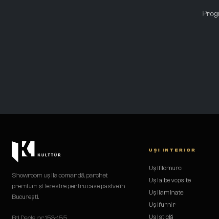
Progr
UȘI INTERIOR
Uși filomuro
Showroom uși la comandă, parchet
Uși albe vopsite
premium și ferestre pentru case pasive în
Uși laminate
București.
Uși furnir
Uși sticlă
Bd. Dacia, nr. 153-155