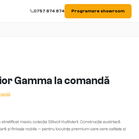
0757 874 874
Programare showroom
rior Gamma la comandă
omandă
atificat masiv, colecția Stilvoll Kultiviert. Construcție austriacă
oară și finisaje nobile — pentru locuințe premium care cere calitate și