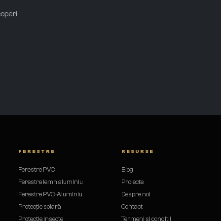
coperi
FERESTRE
RESURSE
Ferestre PVC
Blog
Ferestre lemn aluminiu
Proiecte
Ferestre PVC-Aluminiu
Despre noi
Protecție solară
Contact
ă
Protecție insecte
Termeni și condiții