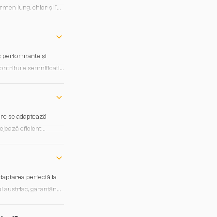
rmen lung, chiar și în
c performante și
ontribuie semnificativ
are se adaptează
tejează eficient
daptarea perfectă la
ui austriac, garantând