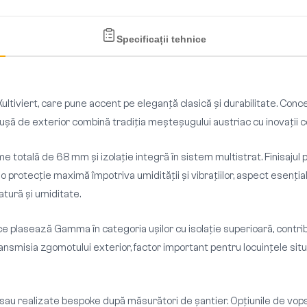
Specificații tehnice
Kultiviert, care pune accent pe eleganță clasică și durabilitate. Con
ă ușă de exterior combină tradiția meșteșugului austriac cu inovații
 totală de 68 mm și izolație integră în sistem multistrat. Finisajul po
 o protecție maximă împotriva umidității și vibrațiilor, aspect esenț
atură și umiditate.
 plasează Gamma în categoria ușilor cu isolație superioară, contribu
 transmisia zgomotului exterior, factor important pentru locuințele 
au realizate bespoke după măsurători de șantier. Opțiunile de vopsit 