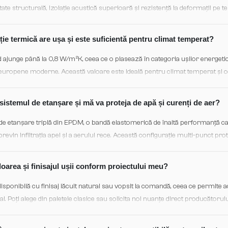
te structurală, izolație acustică superioară și rezistență la deformații pe te
idicată sau expunere directă la soare.
ție termică are ușa și este suficientă pentru climat temperat?
d ajunge până la 0,8 W/m²K, ceea ce o plasează în categoria ușilor energeti
europene moderne. Această valoare este ideală pentru climat temperat și c
r termice și confortului interior.
istemul de etanșare și mă va proteja de apă și curenți de aer?
 etanșare triplă din EPDM, o bandă elastomerică de înaltă performanță c
i previn infiltrația apei și a aerului rece. Această configurație multi-punct pro
și asigură o barieră termoacustică completă.
oarea și finisajul ușii conform proiectului meu?
ponibilă cu finisaj lăcuit natural sau vopsit la comandă, ceea ce permite a
al. Poți alege din paletele clasice sau solicita noi nuanțe direct producătorul
finală.