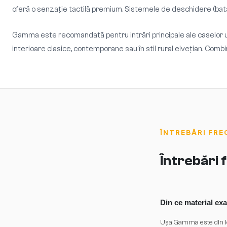
oferă o senzație tactilă premium. Sistemele de deschidere (bata
Gamma este recomandată pentru intrări principale ale caselor un
interioare clasice, contemporane sau în stil rural elveţian. Combi
ÎNTREBĂRI FRE
Întrebări
Din ce material e
Ușa Gamma este din lem