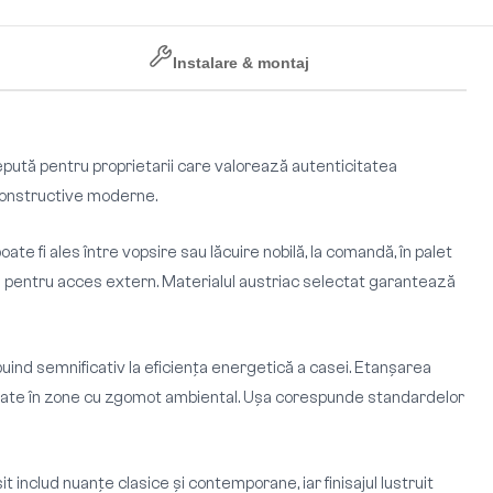
Instalare & montaj
cepută pentru proprietarii care valorează autenticitatea
 constructive moderne.
ate fi ales între vopsire sau lăcuire nobilă, la comandă, în palet
ial pentru acces extern. Materialul austriac selectat garantează
ind semnificativ la eficiența energetică a casei. Etanșarea
situate în zone cu zgomot ambiental. Ușa corespunde standardelor
includ nuanțe clasice și contemporane, iar finisajul lustruit