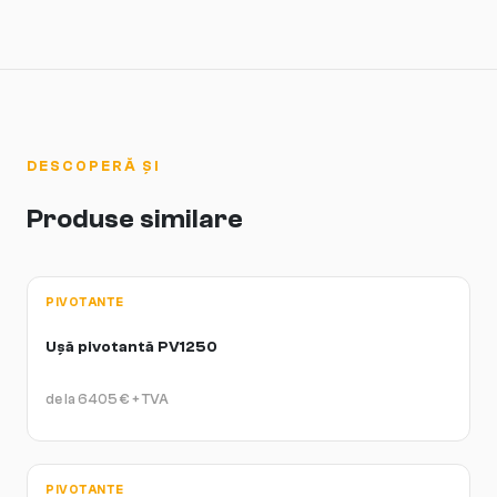
magia de întreținere.
Fiecare comandă este fabricată individual în Austria, ceea ce
înseamnă o perioadă de producție de 6-10 săptămâni, plus timp de
transport și montare. Echipa showroom-ului va lua detalii precise
din măsurătorile tale și va coordona întreaga comandă de la
fabricare la instalare.
DESCOPERĂ ȘI
Produse similare
PIVOTANTE
Ușă pivotantă PV1250
de la
6405
€
+ TVA
PIVOTANTE