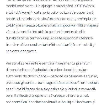
model: coeficientul Ud ajunge la valori până la 0,8 W/m²K,
situând Alkogel în categoria ușilor cu izolație superioară
pentru climatele variabile. Sistemul de etanșare triplu din
EPDM garantează o barieră fiabilă împotriva infiltrării apei și
vântului, contribuind atât la confort interior cât și la
durabilitate pe termen lung. Aceste specificații tehnice
transformă accesul exterior într-o interfață controlată și
eficientă energetic.
Personalizarea este esențială în segmentul premium:
dimensiunile pot fi adaptate la orice deschidere, iar
sistemele de deschidere — batante cu balamale ascunse,
pivot sau glisante — se integrează seamless în arhitectura
casei. Posibilitatea de a alege finisaje și culori la comandă
permite fiecărui proprietar să creeze o intrare unică,
coherentă cu identitatea vizuală a locuinței. Hardware și