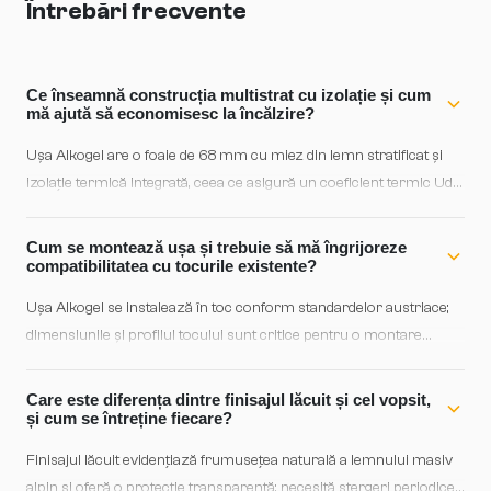
Întrebări frecvente
Ce înseamnă construcția multistrat cu izolație și cum
mă ajută să economisesc la încălzire?
Ușa Alkogel are o foaie de 68 mm cu miez din lemn stratificat și
izolație termică integrată, ceea ce asigură un coeficient termic Ud
de până la 0,8 W/m²K — performanță de clasă A pentru ușile de
lemn. Acest nivel de izolație reduce semnificativ pierderile de
Cum se montează ușa și trebuie să mă îngrijoreze
căldură, mai ales dacă o combini cu etanșarea triplă EPDM, care
compatibilitatea cu tocurile existente?
interzice infiltrațiile de aer rece în jurul cadrului.
Ușa Alkogel se instalează în toc conform standardelor austriace;
dimensiunile și profilul tocului sunt critice pentru o montare
corectă și o etanșare optimă. Recomandăm ca montarea să fie
efectuată de un specialist care să măsoare exact găura de zidărie
Care este diferența dintre finisajul lăcuit și cel vopsit,
și să adapteze tocul la dimensiunile reale ale ușii — aceasta
și cum se întreține fiecare?
garantează că etanșarea triplă și balamale funcționează la
Finisajul lăcuit evidențiază frumusețea naturală a lemnului masiv
parametri maximi. Contactați showroom-ul pentru consultanță de
alpin și oferă o protecție transparentă; necesită ștergeri periodice