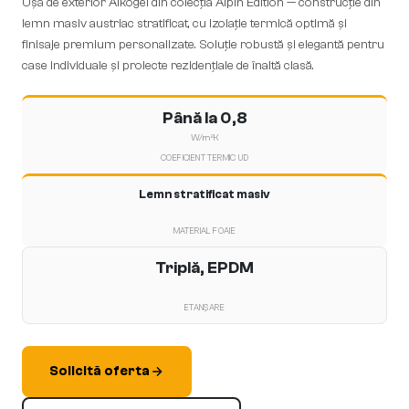
Ușă de exterior Alkogel din colecția Alpin Edition — construcție din
lemn masiv austriac stratificat, cu izolație termică optimă și
finisaje premium personalizate. Soluție robustă și elegantă pentru
case individuale și proiecte rezidențiale de înaltă clasă.
Până la 0,8
W/m²K
COEFICIENT TERMIC UD
Lemn stratificat masiv
MATERIAL FOAIE
Triplă, EPDM
ETANȘARE
Solicită oferta