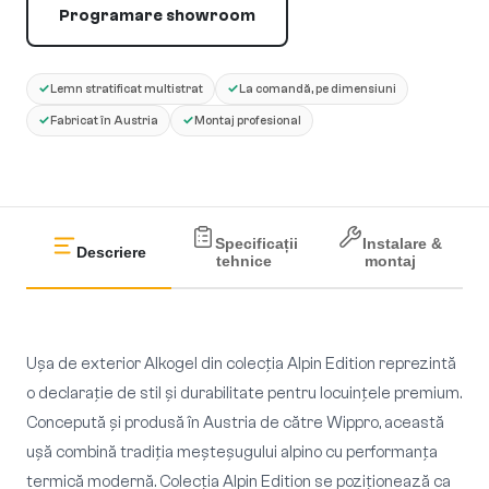
Programare showroom
✓
✓
Lemn stratificat multistrat
La comandă, pe dimensiuni
✓
✓
Fabricat în Austria
Montaj profesional
Specificații
Instalare &
Descriere
tehnice
montaj
Ușa de exterior Alkogel din colecția Alpin Edition reprezintă
o declarație de stil și durabilitate pentru locuințele premium.
Concepută și produsă în Austria de către Wippro, această
ușă combină tradiția meșteșugului alpino cu performanța
termică modernă. Colecția Alpin Edition se poziționează ca