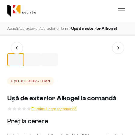
Acasă
/
Uși exterior
/
Uși exterior lemn
/
Ușă de exterior Alkogel
UȘI EXTERIOR › LEMN
Ușă de exterior Alkogel la comandă
Fii primul care recomandă
Preț la cerere