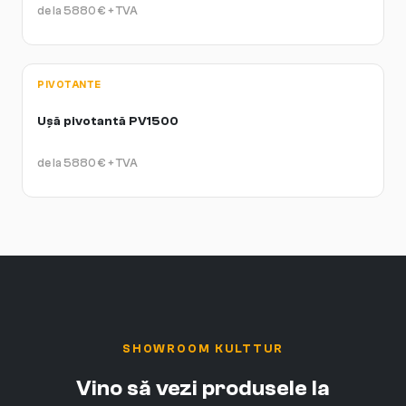
de la
5880
€
+ TVA
PIVOTANTE
Ușă pivotantă PV1500
de la
5880
€
+ TVA
SHOWROOM KULTTUR
Vino să vezi produsele la