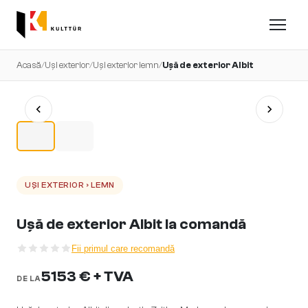
Acasă
/
Uși exterior
/
Uși exterior lemn
/
Ușă de exterior Albit
UȘI EXTERIOR › LEMN
Ușă de exterior Albit la comandă
Fii primul care recomandă
5153 € + TVA
DE LA