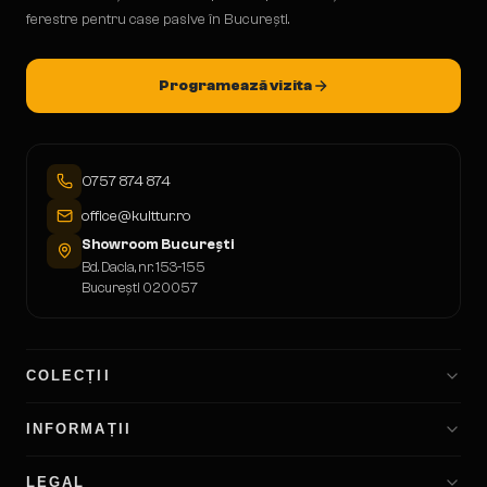
ferestre pentru case pasive în București.
Programează vizita
0757 874 874
office@kulttur.ro
Showroom București
Bd. Dacia, nr. 153-155
București 020057
COLECȚII
INFORMAȚII
LEGAL