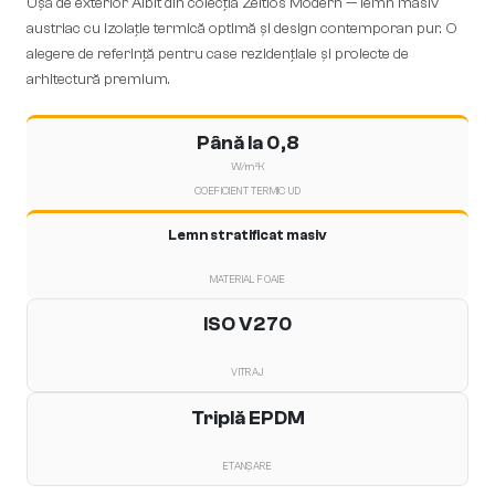
Ușă de exterior Albit din colecția Zeitlos Modern — lemn masiv
austriac cu izolație termică optimă și design contemporan pur. O
alegere de referință pentru case rezidențiale și proiecte de
arhitectură premium.
Până la 0,8
W/m²K
COEFICIENT TERMIC UD
Lemn stratificat masiv
MATERIAL FOAIE
ISO V270
VITRAJ
Triplă EPDM
ETANȘARE