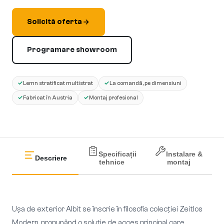
Solicită oferta
Programare showroom
✓
✓
Lemn stratificat multistrat
La comandă, pe dimensiuni
✓
✓
Fabricat în Austria
Montaj profesional
Specificații
Instalare &
Descriere
tehnice
montaj
Ușa de exterior Albit se înscrie în filosofia colecției Zeitlos
Modern, propunând o soluție de acces principal care