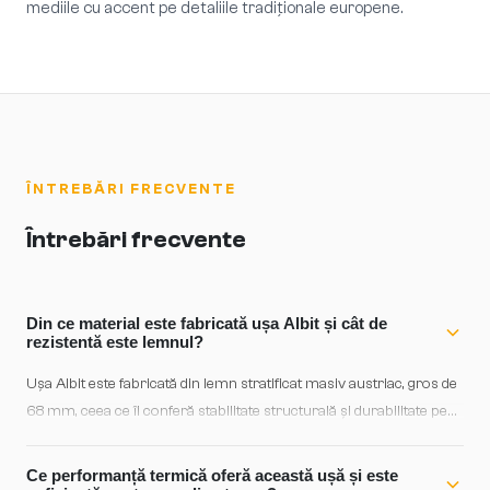
mediile cu accent pe detaliile tradiționale europene.
ÎNTREBĂRI FRECVENTE
Întrebări frecvente
Din ce material este fabricată ușa Albit și cât de
rezistentă este lemnul?
Ușa Albit este fabricată din lemn stratificat masiv austriac, gros de
68 mm, ceea ce îi conferă stabilitate structurală și durabilitate pe
termen lung. Construcția în straturi preventează deformarea și
deplasarea din cauza variațiilor de temperatură și umiditate,
Ce performanță termică oferă această ușă și este