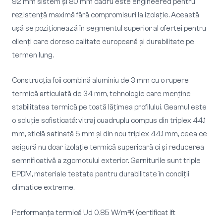
92 mm sistem și 80 mm cadru este engineered pentru
rezistență maximă fără compromisuri la izolație. Această
ușă se poziționează în segmentul superior al ofertei pentru
clienți care doresc calitate europeană și durabilitate pe
termen lung.
Construcția foii combină aluminiu de 3 mm cu o rupere
termică articulată de 34 mm, tehnologie care menține
stabilitatea termică pe toată lățimea profilului. Geamul este
o soluție sofisticată: vitraj cuadruplu compus din triplex 44.1
mm, sticlă satinată 5 mm și din nou triplex 44.1 mm, ceea ce
asigură nu doar izolație termică superioară ci și reducerea
semnificativă a zgomotului exterior. Garniturile sunt triple
EPDM, materiale testate pentru durabilitate în condiții
climatice extreme.
Performanța termică Ud 0.85 W/m²K (certificat ift