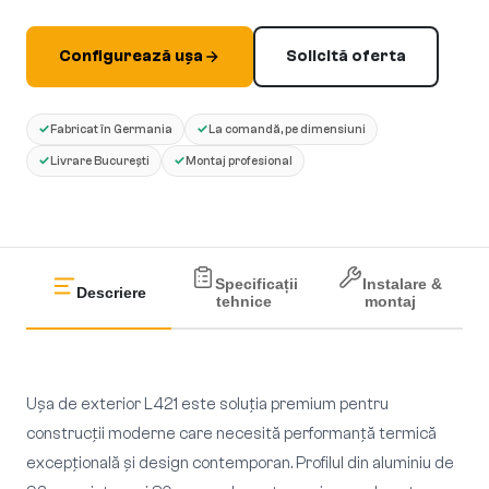
Configurează ușa
Solicită oferta
✓
✓
Fabricat în Germania
La comandă, pe dimensiuni
✓
✓
Livrare București
Montaj profesional
Specificații
Instalare &
Descriere
tehnice
montaj
Ușa de exterior L421 este soluția premium pentru
construcții moderne care necesită performanță termică
excepțională și design contemporan. Profilul din aluminiu de