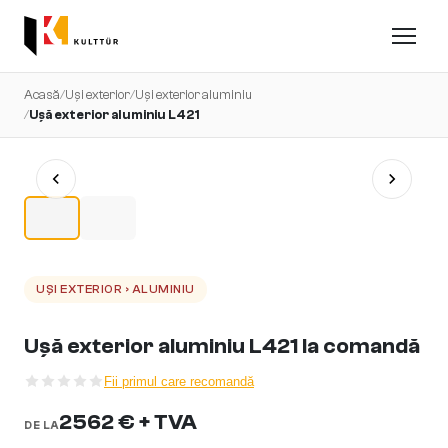
Acasă
/
Uși exterior
/
Uși exterior aluminiu
/
Ușă exterior aluminiu L421
UȘI EXTERIOR › ALUMINIU
Ușă exterior aluminiu L421 la comandă
Fii primul care recomandă
2562 € + TVA
DE LA