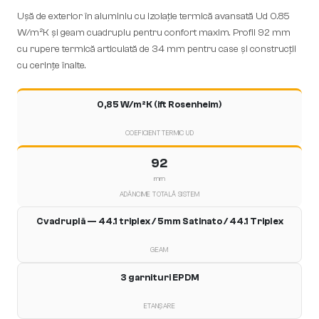
Ușă de exterior în aluminiu cu izolație termică avansată Ud 0.85
W/m²K și geam cuadruplu pentru confort maxim. Profil 92 mm
cu rupere termică articulată de 34 mm pentru case și construcții
cu cerințe înalte.
0,85 W/m²K (ift Rosenheim)
COEFICIENT TERMIC UD
92
mm
ADÂNCIME TOTALĂ SISTEM
Cvadruplă — 44.1 triplex / 5mm Satinato / 44.1 Triplex
GEAM
3 garnituri EPDM
ETANȘARE