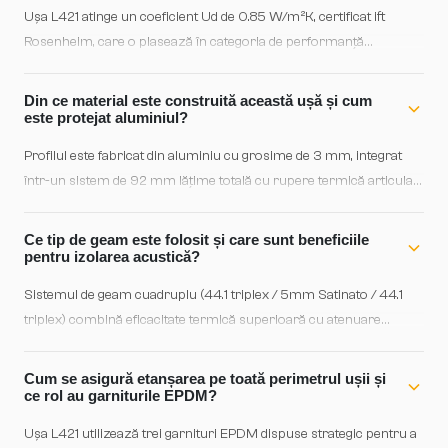
Ușa L421 atinge un coeficient Ud de 0.85 W/m²K, certificat ift
Rosenheim, care o plasează în categoria de performanță
superioară pentru uși de exterior. Aceasta se datorează ruperii
termice articulate de 34 mm și sistemului de geam cuadruplu
Din ce material este construită această ușă și cum
(44.1 triplex / 5mm Satinato / 44.1 triplex), care reduc semnificativ
este protejat aluminiul?
pierderile de căldură și contribuie la confortul termic al locuinței.
Profilul este fabricat din aluminiu cu grosime de 3 mm, integrat
într-un sistem de 92 mm lățime totală cu rupere termică articulată
ce asigură izolație optimă. Structura este designed pentru
durabilitate maximă și rezistență la factorii externi, fiind completată
Ce tip de geam este folosit și care sunt beneficiile
cu geam de calitate superioară pentru sigurență și estetică
pentru izolarea acustică?
durabilă în timp.
Sistemul de geam cuadruplu (44.1 triplex / 5mm Satinato / 44.1
triplex) combină eficacitate termică superioară cu atenuare
acustică semnificativă. Straturile multiple de sticlă tratată și spațiile
dintre ele absorb vibrațiile sonore, protejând locuința de
Cum se asigură etanșarea pe toată perimetrul ușii și
zgomotele de exterior, în special pentru zona de trafic ridicat sau
ce rol au garniturile EPDM?
mediu urban.
Ușa L421 utilizează trei garnituri EPDM dispuse strategic pentru a