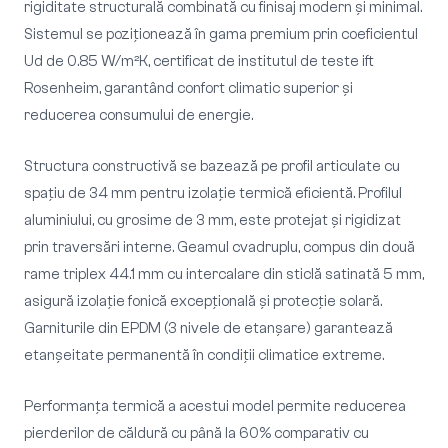
rigiditate structurală combinată cu finisaj modern și minimal.
Sistemul se poziționează în gama premium prin coeficientul
Ud de 0.85 W/m²K, certificat de institutul de teste ift
Rosenheim, garantând confort climatic superior și
reducerea consumului de energie.
Structura constructivă se bazează pe profil articulate cu
spațiu de 34 mm pentru izolație termică eficientă. Profilul
aluminiului, cu grosime de 3 mm, este protejat și rigidizat
prin traversări interne. Geamul cvadruplu, compus din două
rame triplex 44.1 mm cu intercalare din sticlă satinată 5 mm,
asigură izolație fonică excepțională și protecție solară.
Garniturile din EPDM (3 nivele de etanșare) garantează
etanșeitate permanentă în condiții climatice extreme.
Performanța termică a acestui model permite reducerea
pierderilor de căldură cu până la 60% comparativ cu