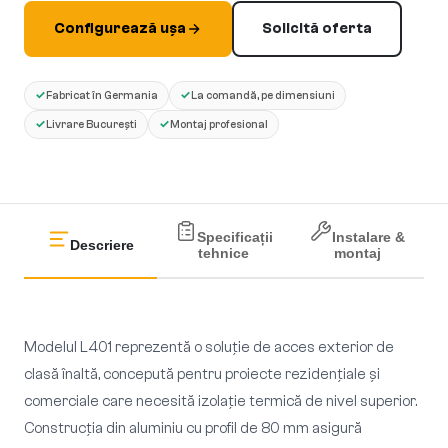
Configurează ușa
Solicită oferta
✓
✓
Fabricat în Germania
La comandă, pe dimensiuni
✓
✓
Livrare București
Montaj profesional
Specificații
Instalare &
Descriere
tehnice
montaj
Modelul L401 reprezentă o soluție de acces exterior de
clasă înaltă, concepută pentru proiecte rezidențiale și
comerciale care necesită izolație termică de nivel superior.
Construcția din aluminiu cu profil de 80 mm asigură