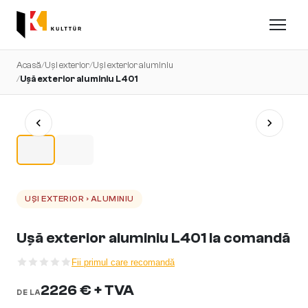
Acasă
/
Uși exterior
/
Uși exterior aluminiu
/
Ușă exterior aluminiu L401
UȘI EXTERIOR › ALUMINIU
Ușă exterior aluminiu L401 la comandă
Fii primul care recomandă
2226 € + TVA
DE LA