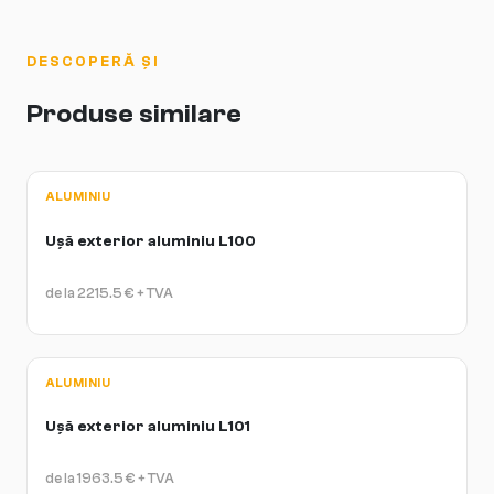
minimă — aluminiul nu se decolorează, iar geamul păstrează
transparența și izolația termică.
DESCOPERĂ ȘI
Produse similare
ALUMINIU
Ușă exterior aluminiu L100
de la
2215.5
€
+ TVA
ALUMINIU
Ușă exterior aluminiu L101
de la
1963.5
€
+ TVA