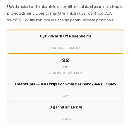
Ușă de exterior din aluminiu cu profil articulate și geam cvadruplu,
proiectată pentru performanță termică superioară (Ud 0.85
W/m²K). Soluție robustă și elegantă pentru accese principale.
0,85 W/m²K (ift Rosenheim)
COEFICIENT TERMIC UD
92
mm
ADÂNCIME TOTALĂ SISTEM
Cvadruplă — 44.1 triplex / 5mm Satinato / 44.1 Triplex
GEAM
3 garnituri EPDM
ETANȘARE