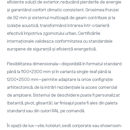
eficiente soluții de exterior, reducând pierderile de energie
și garantând confort climatic consistent. Grosimea frunzei
de 92 mm și sistemul multicapă de geam contribuie și la
izolație acustică, transformând intrarea într-o barieră
efectivă împotriva zgomotului urban. Certificările
internaționale valideaza conformitatea cu standardele
europene de siguranță și eficiență energetică.
Flexibilitatea dimensionala—disponibilă în formatul standard
până la 1100×2300 mm și în varianta single-leaf până la
1200×2500 mm—permite adaptare la orice configrație
arhitectonică, de la intrări rezidențiale la acces comercial
de amploare. Sistemul de deschidere poate fi personalizat
(batantă, pivot, glisantă), iar finisajul poate fi ales din paleta
standard sau din culori RAL pe comandă.
În spații de lux—vile, hoteluri, sedii corporate sau showroom-