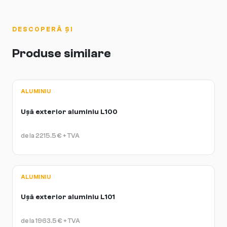
de către specialiști certificați pentru a garantiza conformitatea și
durabilitatea pe termen lung.
DESCOPERĂ ȘI
Produse similare
ALUMINIU
Ușă exterior aluminiu L100
de la
2215.5
€
+ TVA
ALUMINIU
Ușă exterior aluminiu L101
de la
1963.5
€
+ TVA