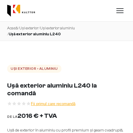
Acasă
/
Uși exterior
/
Uși exterior aluminiu
/
Ușă exterior aluminiu L240
UȘI EXTERIOR › ALUMINIU
Ușă exterior aluminiu L240 la
comandă
Fii primul care recomandă
2016 € + TVA
DE LA
Ușă de exterior în aluminiu cu profil premium și geam cvadruplă,