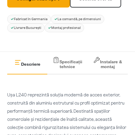
✓
✓
Fabricat în Germania
La comandă, pe dimensiuni
✓
✓
Livrare București
Montaj profesional
Specificații
Instalare &
Descriere
tehnice
montaj
Ușa L240 reprezintă soluția modernă de acces exterior,
construită din aluminiu estrutural cu profil optimizat pentru
performanță termică superioară. Destinată spațiilor
comerciale și rezidențiale de înaltă calitate, această
colecție combină rigurozitatea sistemului cu eleganța linilor