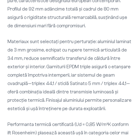
pure, caracteristice designului european contemporan.
Profilul de 92 mm adâncime totală și cadrul de 80 mm
asigură o rigiditate structurală remarcabilă, susținând ușe
de dimensiuni mari fără compromisuri.
Materiaux sunt selectați pentru perturație: aluminiul laminat
de 3 mm grosime, echipat cu rupere termică articulată de
34 mm, reduce semnificativ transferul de căldură între
exterior și interior. Garniturii EPDM triple asigură o etanșare
completă împotriva intemperii, iar sistemul de geam
cvadruplă—triplex 44,1 / sticlă Satinato 5 mm / triplex 44,1—
oferă combinația ideală dintre transmisie luminoasă și
protecție termică. Finisajul aluminiului permite personalizare
estetică și ușă întreținere pe durata exploatării.
Performanta termică certificată (Ud = 0,85 W/m²K conform
ift Rosenheim) plasează această ușă în categoria celor mai