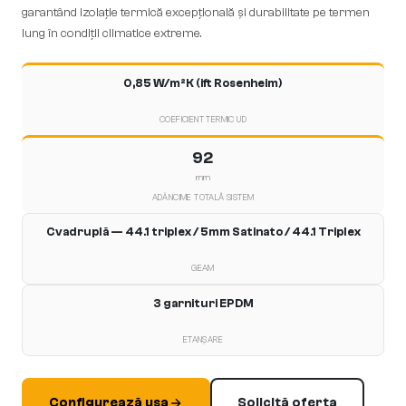
garantând izolație termică excepțională și durabilitate pe termen
lung în condiții climatice extreme.
0,85 W/m²K (ift Rosenheim)
COEFICIENT TERMIC UD
92
mm
ADÂNCIME TOTALĂ SISTEM
Cvadruplă — 44.1 triplex / 5mm Satinato / 44.1 Triplex
GEAM
3 garnituri EPDM
ETANȘARE
Configurează ușa
Solicită oferta