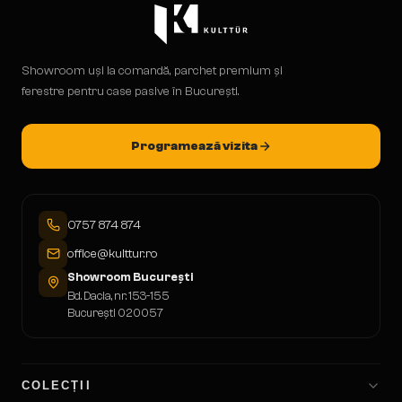
Showroom uși la comandă, parchet premium și
ferestre pentru case pasive în București.
Programează vizita
0757 874 874
office@kulttur.ro
Showroom București
Bd. Dacia, nr. 153-155
București 020057
COLECȚII