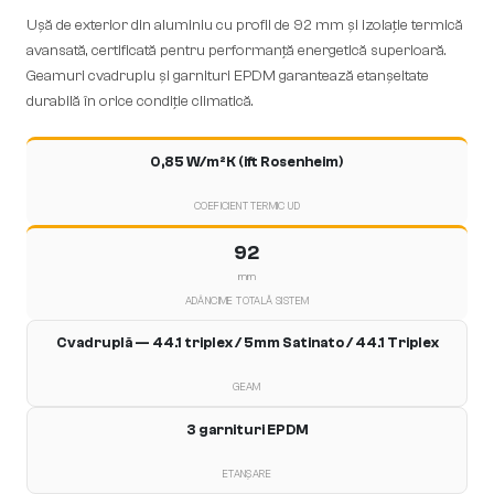
Ușă de exterior din aluminiu cu profil de 92 mm și izolație termică
avansată, certificată pentru performanță energetică superioară.
Geamuri cvadruplu și garnituri EPDM garantează etanșeitate
durabilă în orice condiție climatică.
0,85 W/m²K (ift Rosenheim)
COEFICIENT TERMIC UD
92
mm
ADÂNCIME TOTALĂ SISTEM
Cvadruplă — 44.1 triplex / 5mm Satinato / 44.1 Triplex
GEAM
3 garnituri EPDM
ETANȘARE