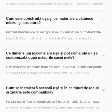
această ușă în clasa superioară de izolație, echivalent standardelor
Passive House. Geamurile cvadruplu combinate cu o barieră
termică articulată de 34 mm asigură retenție maximă a căldurii în
Cum este construită ușa și ce materiale alcătuiesc
sezonul rece și protecție solară în vară, reducând consumul de
miezul și structura?
energie pentru climatizare.
Profilul aluminiu de 3 mm grosime, combinat cu o profunditate
totală de 92 mm și barier termică de 34 mm, formează o
structură rigidă ușoară și durabă. Rama are o adâncime de 80
mm, iar frunza 92 mm, asigurând încadrare solidă pe ziduri cu
Ce dimensiuni maxime are ușa și pot comanda o ușă
grosimi diferite. Garniturile EPDM triple garantează etanșeitate pe
customizată după măsurile casei mele?
toată lungimea perimetrului.
Dimensiunea standard maximă este 1100×2300 mm, dar pentru
o singură foie puteți comanda până la 1200×2500 mm.
Flexibilitatea de personalizare la comandă permite adaptarea
perfectă la deschiderea existentă, indiferent dacă aveți tocuri
Cum se instalează această ușă și în ce tipuri de tocuri
moderne sau restaurări cu dimensiuni istorice. Echipa noastră
și zidărie este compatibilă?
calculează profilurile și garnitu-rile exact pentru peretele dvs.
Instalarea se face pe tocul existent (sapa din zidărie, beton sau
lemn) cu o adâncime minimă de 80 mm (adâncimea ramei) și