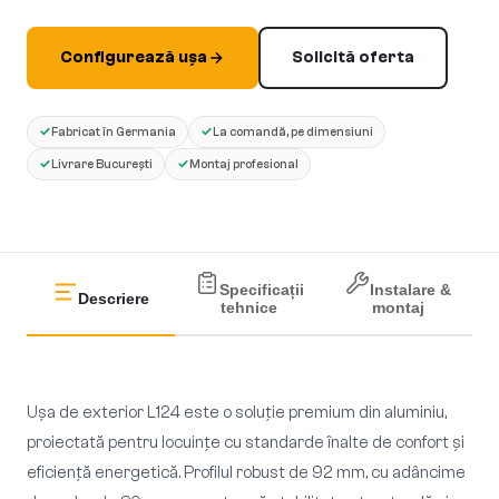
Configurează ușa
Solicită oferta
✓
✓
Fabricat în Germania
La comandă, pe dimensiuni
✓
✓
Livrare București
Montaj profesional
Specificații
Instalare &
Descriere
tehnice
montaj
Ușa de exterior L124 este o soluție premium din aluminiu,
proiectată pentru locuințe cu standarde înalte de confort și
eficiență energetică. Profilul robust de 92 mm, cu adâncime