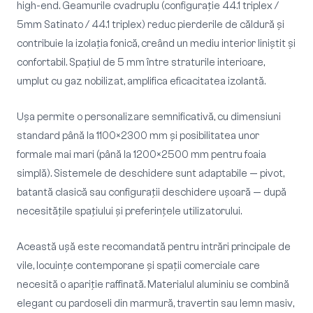
high-end. Geamurile cvadruplu (configurație 44.1 triplex /
5mm Satinato / 44.1 triplex) reduc pierderile de căldură și
contribuie la izolația fonică, creând un mediu interior liniștit și
confortabil. Spațiul de 5 mm între straturile interioare,
umplut cu gaz nobilizat, amplifica eficacitatea izolantă.
Ușa permite o personalizare semnificativă, cu dimensiuni
standard până la 1100×2300 mm și posibilitatea unor
formale mai mari (până la 1200×2500 mm pentru foaia
simplă). Sistemele de deschidere sunt adaptabile — pivot,
batantă clasică sau configurații deschidere ușoară — după
necesitățile spațiului și preferințele utilizatorului.
Această ușă este recomandată pentru intrări principale de
vile, locuințe contemporane și spații comerciale care
necesită o apariție raffinată. Materialul aluminiu se combină
elegant cu pardoseli din marmură, travertin sau lemn masiv,