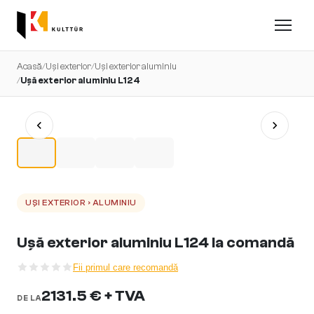
Acasă
/
Uși exterior
/
Uși exterior aluminiu
/
Ușă exterior aluminiu L124
UȘI EXTERIOR › ALUMINIU
Ușă exterior aluminiu L124 la comandă
Fii primul care recomandă
2131.5 € + TVA
DE LA