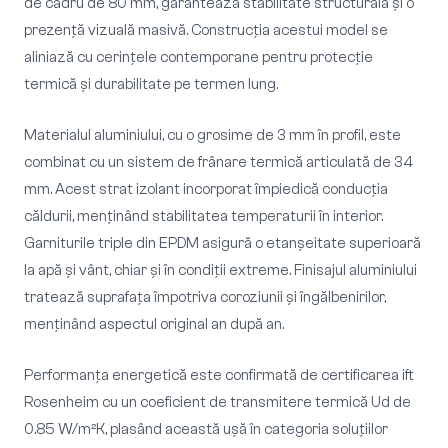
de cadru de 80 mm, garantează stabilitate structurală și o
prezență vizuală masivă. Construcția acestui model se
aliniază cu cerințele contemporane pentru protecție
termică și durabilitate pe termen lung.
Materialul aluminiului, cu o grosime de 3 mm în profil, este
combinat cu un sistem de frânare termică articulată de 34
mm. Acest strat izolant incorporat împiedică conducția
căldurii, menținând stabilitatea temperaturii în interior.
Garniturile triple din EPDM asigură o etanșeitate superioară
la apă și vânt, chiar și în condiții extreme. Finisajul aluminiului
tratează suprafața împotriva coroziunii și îngălbenirilor,
menținând aspectul original an după an.
Performanța energetică este confirmată de certificarea ift
Rosenheim cu un coeficient de transmitere termică Ud de
0.85 W/m²K, plasând această ușă în categoria soluțiilor