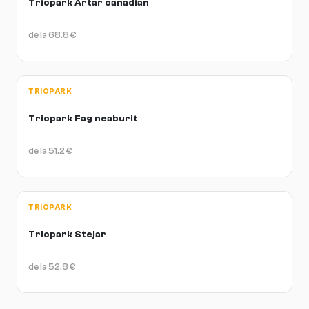
Triopark Artar canadian
de la
68.8
€
TRIOPARK
Triopark Fag neaburit
de la
51.2
€
TRIOPARK
Triopark Stejar
de la
52.8
€