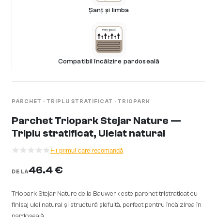
Șanț și limbă
Compatibil încălzire pardoseală
PARCHET
›
TRIPLU STRATIFICAT
›
TRIOPARK
Parchet Triopark Stejar Nature —
Triplu stratificat, Uleiat natural
Fii primul care recomandă
46.4 €
DE LA
Triopark Stejar Nature de la Bauwerk este parchet tristraticat cu
finisaj ulei natural și structură șlefuită, perfect pentru încălzirea în
pardoseală.