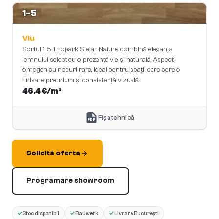
1-5
Viu
Sortul 1-5 Triopark Stejar Nature combină eleganța
lemnului select cu o prezență vie și naturală. Aspect
omogen cu noduri rare, ideal pentru spații care cere o
finisare premium și consistență vizuală.
46.4
€/m²
Fișa tehnică
PDF
Solicită oferta
Programare showroom
✓
✓
✓
Stoc disponibil
Bauwerk
Livrare București