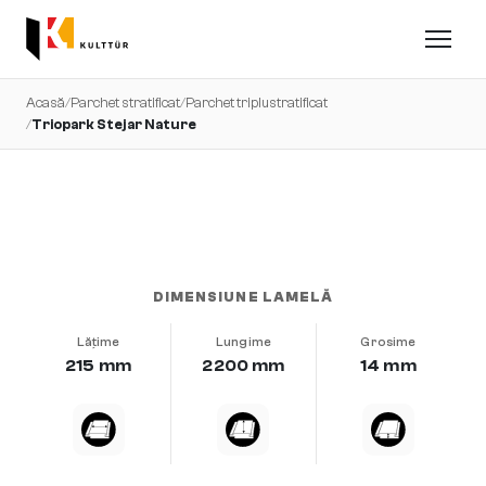
Acasă
/
Parchet stratificat
/
Parchet triplustratificat
/
Triopark Stejar Nature
foarte uniform · șlefuit · uleiat natural
DIMENSIUNE LAMELĂ
Lățime
Lungime
Grosime
215 mm
2200 mm
14 mm