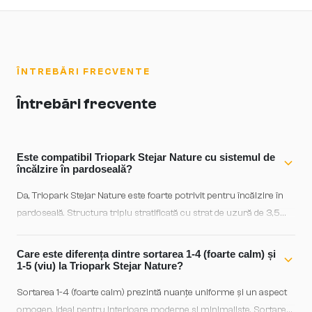
ÎNTREBĂRI FRECVENTE
Întrebări frecvente
Este compatibil Triopark Stejar Nature cu sistemul de
încălzire în pardoseală?
Da, Triopark Stejar Nature este foarte potrivit pentru încălzire în
pardoseală. Structura triplu stratificată cu strat de uzură de 3,5
mm și grosimea totală de 14 mm asigură o transmitere optimă a
căldurii, fără riscul deformării lemnului. Recomandăm o
Care este diferența dintre sortarea 1-4 (foarte calm) și
temperatură a suprafeței de maxim 27°C și o creștere treptată a
1-5 (viu) la Triopark Stejar Nature?
temperaturii în sezon.
Sortarea 1-4 (foarte calm) prezintă nuanțe uniforme și un aspect
omogen, ideal pentru interioare moderne și minimaliste. Sortarea