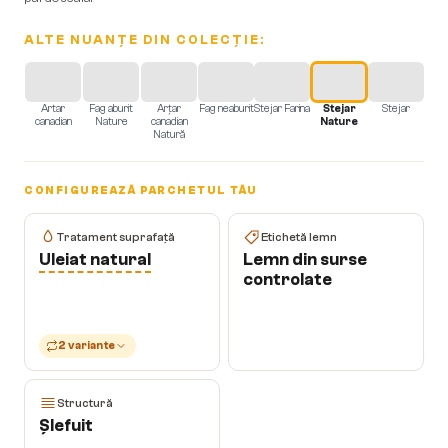
ALTE NUANȚE DIN COLECȚIE:
Artar
Fag aburit
Arțar
Fag neaburit
Stejar Farina
Stejar
Stejar
canadian
Nature
canadian
Nature
Natură
CONFIGUREAZĂ PARCHETUL TĂU
Tratament suprafață
Etichetă lemn
Uleiat natural
Lemn din surse
controlate
2 variante
Structură
Șlefuit