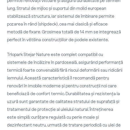
permite renovații viitoare și asigură durabilitate pe termen
lung. Stratul de mijloc și suportul din molid european
stabilizează structura, iar sistemul de îmbinare permite
pozarea în rând (shipdeck), cea mai clasică și eficace
metodă de fixare. Grosimea totală de 14 mm se integrează
perfect în většina construcțiilor de podele existente.
TrIopark Stejar Nature este complet compatibil cu
sistemele de încălzire în pardoseală, asigurând performanță
termică foarte convenabilă fără riscul deformării sau ridicării
lemnului. Această caracteristică îl recomandă pentru
renovări în imobile moderne și pentru construcții noi care
beneficiază de confort termic. Durabilitatea și rezistența la
uzură sunt garantate de calitatea stratului de suprafață și
tratamentul de protecție al uleiului natural. Întreținerea
este simplă: curățare regulată cu perie moale și
dezinfectant neutru, urmată de tratare periodică cu ulei de