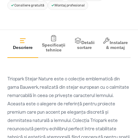
✓
✓
Consiliere gratuită
Montaj profesional
Detalii
Instalare
Specificații
Descriere
sortare
& montaj
tehnice
Triopark Stejar Nature este o colecție emblematică din
gama Bauwerk, realizată din stejar european cu o calmitate
remarcabilă în ceea ce privește caracterul lemnului.
Aceasta este o alegere de referință pentru proiecte
premium care pun accent pe eleganța discretă și
demnitatea naturală a lemnului. Colecția Triopark este
recunoscută pentru echilibrul perfect între stabilitate
tehnică și estetică atemporală, fiind concepută pentru spații