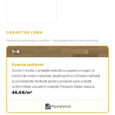
CARACTER LEMN
Fiecare sort are propriul caracter — de la aspect calm la venă puternică.
1-4
Foarte uniform
Sortul 1-4 este o gradație selectă cu aspect omogen și
minim de noduri naturale, ideală pentru o finisare refinată
și consistentă. Perfectă pentru proiecte care solicită
uniformitate vizuală în colecția Triopark Stejar Nature.
46.4
€/m²
Fișa tehnică
PDF