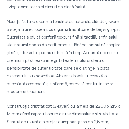
living, dormitoare și birouri de clasă înaltă.
Nuanța Nature exprimă tonalitatea naturală, blândă și warm
a stejarului european, cu o gamă liniștitoare de bej și gri-pal.
Suprafața șlefuită conferă textură fină și tactilă, iar finisajul
ulei natural deschide porii lemnului, lăsând lemnul să respire
și să-și dezvolte patina naturală în timp. Această abordare
premium păstrează integritatea lemnului și oferă o
sensibilitate de autenticitate care se distinge în piața
parchetului standardizat. Absența biselului crează o
suprafață compactă și uniformă, potrivită pentru interior
modern și tradițional.
Construcția tristraticat (3-layer) cu lamela de 2200 x 215 x
14 mm oferă raportul optim dintre dimensiune și stabilitate.
Stratul de uzură din stejar european, gros de 3,5 mm,