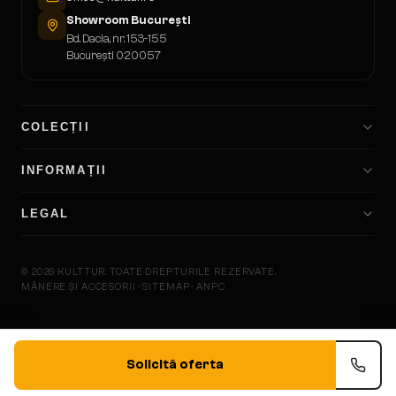
Showroom București
Bd. Dacia, nr. 153-155
București 020057
COLECȚII
INFORMAȚII
LEGAL
©
2026
KULTTUR.
TOATE DREPTURILE REZERVATE.
MÂNERE ȘI ACCESORII · SITEMAP · ANPC
KULTTU
Solicită oferta