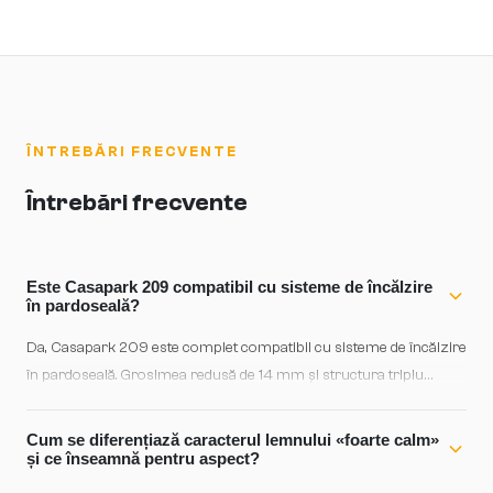
ÎNTREBĂRI FRECVENTE
Întrebări frecvente
Este Casapark 209 compatibil cu sisteme de încălzire
în pardoseală?
Da, Casapark 209 este complet compatibil cu sisteme de încălzire
în pardoseală. Grosimea redusă de 14 mm și structura triplu
stratificată asigură o difuzare optimă a căldurii, fără distorsionări
ale lemnului. Se recomandă o creștere graduală a temperaturii în
Cum se diferențiază caracterul lemnului «foarte calm»
primele zile după instalare.
și ce înseamnă pentru aspect?