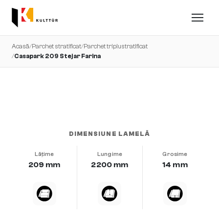
Acasă
/
Parchet stratificat
/
Parchet triplustratificat
/
Casapark 209 Stejar Farina
foarte uniform · periat · b-protect®
DIMENSIUNE LAMELĂ
Lățime
Lungime
Grosime
209 mm
2200 mm
14 mm