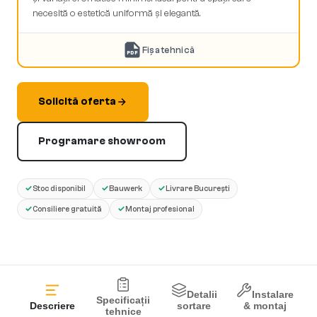
necesită o estetică uniformă și elegantă.
Fișa tehnică
PDF
Solicită oferta
Programare showroom
✓
✓
✓
Stoc disponibil
Bauwerk
Livrare București
✓
✓
Consiliere gratuită
Montaj profesional
Detalii
Instalare
Specificații
Descriere
sortare
& montaj
tehnice