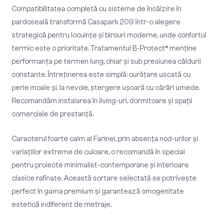
Compatibilitatea completă cu sisteme de încălzire în
pardoseală transformă Casapark 209 într-o alegere
strategică pentru locuințe și birouri moderne, unde confortul
termic este o prioritate. Tratamentul B-Protect® menține
performanța pe termen lung, chiar și sub presiunea căldurii
constante. Întreținerea este simplă: curățare uscată cu
perie moale și, la nevoie, ștergere ușoară cu cărări umede.
Recomandăm instalarea în living-uri, dormitoare și spații
comerciale de prestanță.
Caracterul foarte calm al Farinei, prin absența nod-urilor și
variațiilor extreme de culoare, o recomandă în special
pentru proiecte minimalist-contemporane și interioare
clasice rafinate. Această sortare selectată se potrivește
perfect în gama premium și garantează omogenitate
estetică indiferent de metraje.