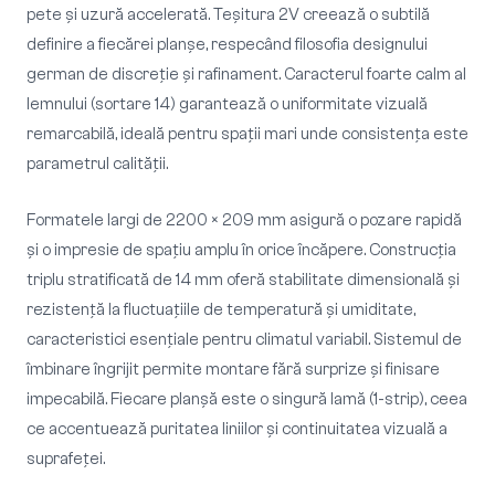
pete și uzură accelerată. Teșitura 2V creează o subtilă
definire a fiecărei planșe, respecând filosofia designului
german de discreție și rafinament. Caracterul foarte calm al
lemnului (sortare 14) garantează o uniformitate vizuală
remarcabilă, ideală pentru spații mari unde consistența este
parametrul calității.
Formatele largi de 2200 × 209 mm asigură o pozare rapidă
și o impresie de spațiu amplu în orice încăpere. Construcția
triplu stratificată de 14 mm oferă stabilitate dimensională și
rezistență la fluctuațiile de temperatură și umiditate,
caracteristici esențiale pentru climatul variabil. Sistemul de
îmbinare îngrijit permite montare fără surprize și finisare
impecabilă. Fiecare planșă este o singură lamă (1-strip), ceea
ce accentuează puritatea liniilor și continuitatea vizuală a
suprafeței.