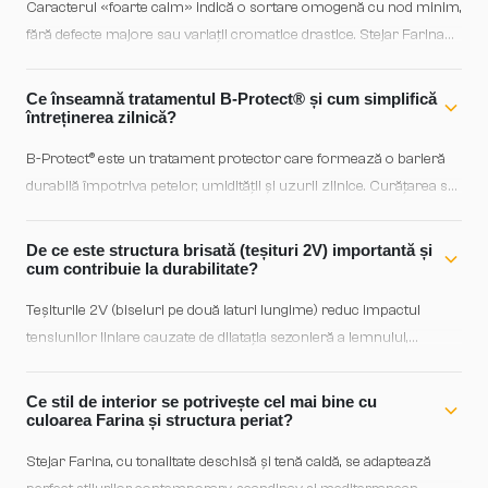
Caracterul «foarte calm» indică o sortare omogenă cu nod minim,
fără defecte majore sau variații cromatice drastice. Stejar Farina
cu această clasificare oferă un aspect liniar, uniform și elegant —
ideal pentru interioare minimaliste sau clasice unde consistența
Ce înseamnă tratamentul B-Protect® și cum simplifică
vizuală este prioritară. Aceasta asigură o estetică curată, fără
întreținerea zilnică?
distracții.
B-Protect® este un tratament protector care formează o barieră
durabilă împotriva petelor, umidității și uzurii zilnice. Curățarea se
reduce la o aspirare regulată și la ștergerea cu o cărpă ușor
umezită; produsele de lac tradiționale sau ceruri speciale nu sunt
De ce este structura brisată (teșituri 2V) importantă și
necesare. Această protecție pre-aplicată menține lemnul în
cum contribuie la durabilitate?
condiție optimă timp mai lung.
Teșiturile 2V (biseluri pe două laturi lungime) reduc impactul
tensiunilor liniare cauzate de dilatația sezonieră a lemnului,
prevenind apariția fisurilor vizibile la uniunile planchelor. În plus,
aceste biseluri amplifică percepția de profunzime și textur a
Ce stil de interior se potrivește cel mai bine cu
pardoselii, creând un efect vizual mai rafinat și conferind
culoarea Farina și structura periat?
durabilitate structurală crescută pe termen lung.
Stejar Farina, cu tonalitate deschisă și tenă caldă, se adaptează