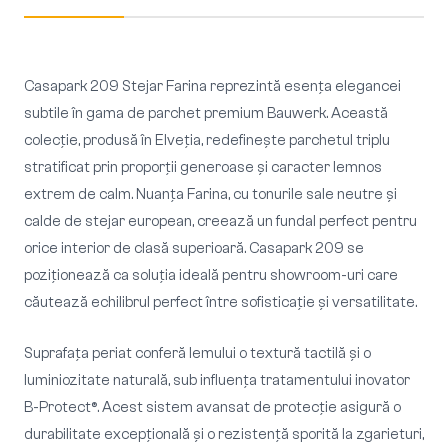
Casapark 209 Stejar Farina reprezintă esența elegancei
subtile în gama de parchet premium Bauwerk. Această
colecție, produsă în Elveția, redefinește parchetul triplu
stratificat prin proporții generoase și caracter lemnos
extrem de calm. Nuanța Farina, cu tonurile sale neutre și
calde de stejar european, creează un fundal perfect pentru
orice interior de clasă superioară. Casapark 209 se
poziționează ca soluția ideală pentru showroom-uri care
căutează echilibrul perfect între sofisticație și versatilitate.
Suprafața periat conferă lemului o textură tactilă și o
luminiozitate naturală, sub influența tratamentului inovator
B-Protect®. Acest sistem avansat de protecție asigură o
durabilitate excepțională și o rezistență sporită la zgarieturi,