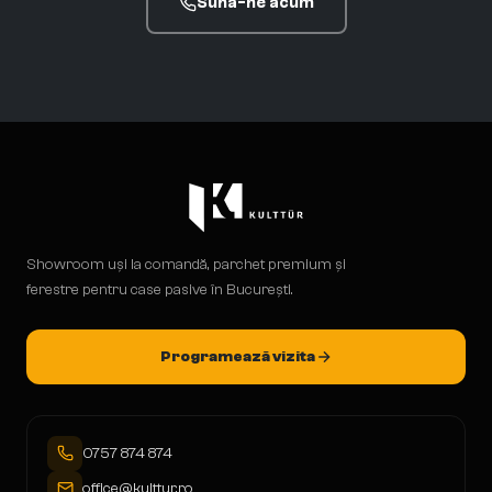
Sună-ne acum
Showroom uși la comandă, parchet premium și
ferestre pentru case pasive în București.
Programează vizita
0757 874 874
office@kulttur.ro