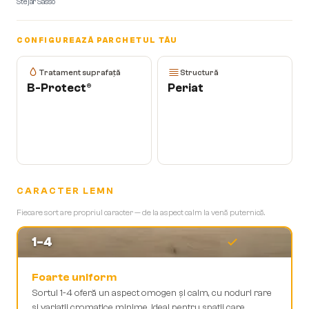
Stejar Sasso
CONFIGUREAZĂ PARCHETUL TĂU
Tratament suprafață
Structură
B-Protect®
Periat
CARACTER LEMN
Fiecare sort are propriul caracter — de la aspect calm la venă puternică.
1-4
Foarte uniform
Sortul 1-4 oferă un aspect omogen și calm, cu noduri rare
și variații cromatice minime. Ideal pentru spații care