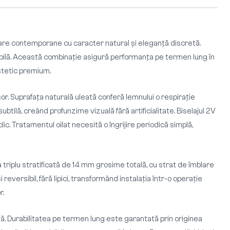
are contemporane cu caracter natural și eleganță discretă.
rabilă. Această combinație asigură performanța pe termen lung în
estetic premium.
or. Suprafața naturală uleată conferă lemnului o respirație
ilă, creând profunzime vizuală fără artificialitate. Biselajul 2V
lic. Tratamentul oilat necesită o îngrijire periodică simplă,
riplu stratificată de 14 mm grosime totală, cu strat de îmblare
eversibil, fără lipici, transformând instalația într-o operație
r.
ă. Durabilitatea pe termen lung este garantată prin originea