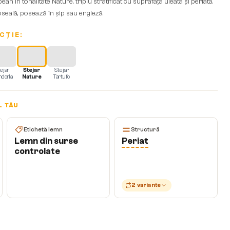
n în tonalitate Nature, triplu stratificat cu suprafață uleată și periată.
seală, posează în șip sau engleză.
CȚIE:
ejar
Stejar
Stejar
dorla
Nature
Tartufo
L TĂU
Etichetă lemn
Structură
Lemn din surse
Periat
controlate
2 variante