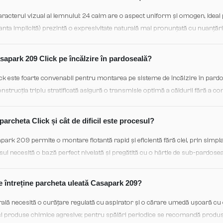
caracterul vizual al lemnului: 24 calm are o aspect uniform și omogen, ideal 
nta implicită) prezintă o expresivitate naturală mai pronunțată cu nuanțări 
orturile 46 rustic și 56 foarte rustic includ elemente decorative și variatiu
mbianță rustică autentică. Alegerea depinde de preferința dvs. pentru elega
apark 209 Click pe încălzire în pardoseală?
k este foarte convenabil pentru montarea pe sisteme de încălzire în pard
strucția triplu stratificată asigură o transmisie optimă a căldurii fără a co
rea valorilor maxime de temperatură și umiditate indicate de producător 
ui.
archeta Click și cât de dificil este procesul?
park 209 permite o montare flotantă rapid și eficientă fără clei, prin simpl
sul necesită o bază perfect nivelată și pregătită cu o hârtie de sub-pardoseal
 meșteri experimentați, dar instalatori profesioniști pot asigura o finisare
deck/English permite poziționarea în straturi alternante pentru aspectul c
e întreține parcheta uleată Casapark 209?
rală necesită o curățare regulată cu aspirator și o cărare umedă ușoară cu 
 și produse chimice agresive; pentru spălări periodice se recomandă produs