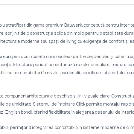
iplu stratificat din gama premium Bauwerk, concepută pentru interio
, sprijinit de o construcție solidă din molid pentru o stabilitate du
 arhitecturale moderne sau spații de living cu exigențe de comfort și 
i european, cu o paletă care oscilează între bej deschis și cafeniu uș
ețe. Structura periată accentuează razele lemnului și textura sa subt
larea micilor abateri în nivelul pardoselii, specifice sistematelor cu c
mpuneri arhitecturale deschise și linii vizuale clare. Construcția t
ile de umiditate. Sistemul de îmbinare Click permite montajul rapid și r
 (English bond), oferind flexibilitate în alegerea desenului de interio
iabilă, permițând integrarea confortabilă în sisteme moderne de clim