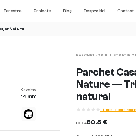
Ferestre
Proiecte
Blog
Despre Noi
Contact
tejar Nature
PARCHET
›
TRIPLU STRATIFIC
Parchet Casa
Nature — Trip
Grosime
natural
14 mm
Fii primul care rec
60.8 €
DE LA