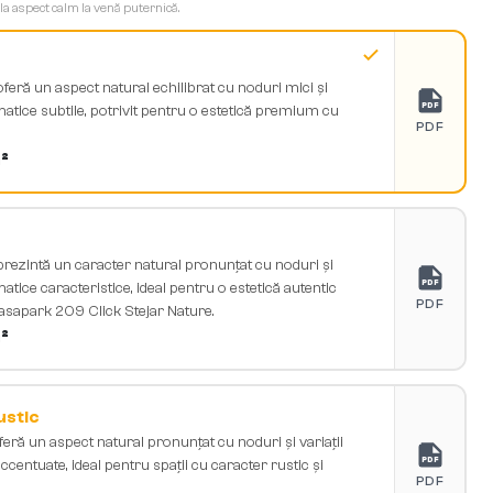
 la aspect calm la venă puternică.
feră un aspect natural echilibrat cu noduri mici și
PDF
matice subtile, potrivit pentru o estetică premium cu
PDF
²
prezintă un caracter natural pronunțat cu noduri și
PDF
matice caracteristice, ideal pentru o estetică autentic
PDF
Casapark 209 Click Stejar Nature.
²
ustic
eră un aspect natural pronunțat cu noduri și variații
PDF
centuate, ideal pentru spații cu caracter rustic și
PDF