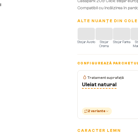
Casapark 209 Click: stejar europea
I
Compatibil cu încălzirea în pardo
ALTE NUANȚE DIN COLE
Stejar Avorio
Stejar
Stejar Farina
St
Crema
Man
CONFIGUREAZĂ PARCHETU
Tratament suprafață
Uleiat natural
2 variante
CARACTER LEMN