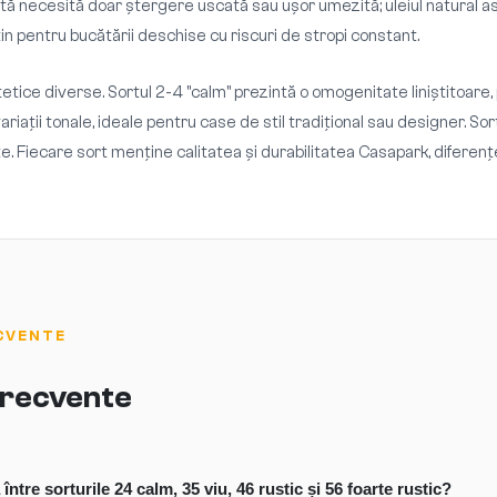
entă necesită doar ștergere uscată sau ușor umezită; uleiul natural 
puțin pentru bucătării deschise cu riscuri de stropi constant.
tetice diverse. Sortul 2-4 "calm" prezintă o omogenitate liniștitoare, 
i variații tonale, ideale pentru case de stil tradițional sau designer. 
. Fiecare sort menține calitatea și durabilitatea Casapark, diferențe
CVENTE
 frecvente
între sorturile 24 calm, 35 viu, 46 rustic și 56 foarte rustic?