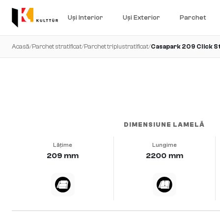
Uși Interior
Uși Exterior
Parchet
Acasă
/
Parchet stratificat
/
Parchet triplustratificat
/
Casapark 209 Click S
viu · periat · uleiat natural
DIMENSIUNE LAMELĂ
Lățime
Lungime
209 mm
2200 mm