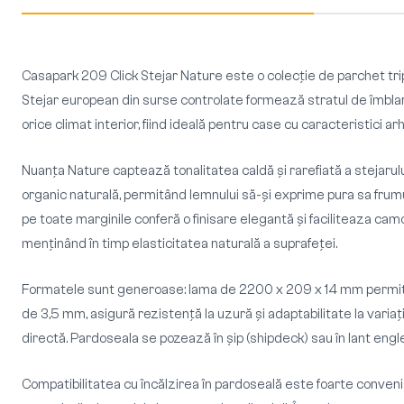
Casapark 209 Click Stejar Nature este o colecție de parchet tr
Stejar european din surse controlate formează stratul de îmblare
orice climat interior, fiind ideală pentru case cu caracteristici
Nuanța Nature captează tonalitatea caldă și rarefiată a stejarulu
organic naturală, permitând lemnului să-și exprime pura sa frumus
pe toate marginile conferă o finisare elegantă și faciliteaza camof
menținând în timp elasticitatea naturală a suprafeței.
Formatele sunt generoase: lama de 2200 x 209 x 14 mm permite co
de 3,5 mm, asigură rezistență la uzură și adaptabilitate la variați
directă. Pardoseala se pozează în șip (shipdeck) sau în lant englez
Compatibilitatea cu încălzirea în pardoseală este foarte conven