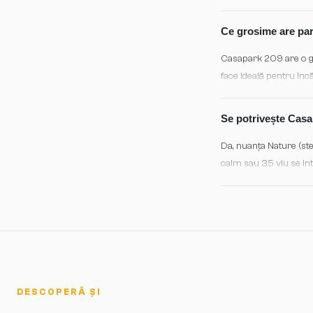
parchete uleate. Petel
de întreținere Bauwerk
Ce grosime are par
Casapark 209 are o g
face ideală pentru încă
pe spiru) asigură o st
garantând durabilitate
Se potrivește Casap
Da, nuanța Nature (ste
calm sau 35 viu se int
creează căldură și car
potrivit atât pentru p
contemporan, clasic sa
DESCOPERĂ ȘI