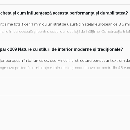
e proaspete se șterg imediat. Periodic (anual sau la cerere), suprafața se po
 pentru a revigora aspectul și a reînnoi protecția.
cheta și cum influențează aceasta performanța și durabilitatea?
rosime totală de 14 mm cu un strat de uzură din stejar european de 3,5 
lzire în pardoseală și pentru spații cu restricții de înălțime. Construcția triplu
abilitate dimensională excelentă și o rezistență mare la umiditate și variații
 pe termen lung chiar și în medii cu schimbări climatice frecvente.
ark 209 Nature cu stiluri de interior moderne și tradiționale?
jar european în tonuri calde, ușor-medii) și structura periat sunt extrem de 
egreaza perfect în ambianțe minimaliste și scandinave, iar sorturile 46 rust
acter în spații tradiționale, rustice sau farmhouse. Biselul dublu 2V adaugă
odele moderne cât și pentru interioare clasice. Parcheta se combină elegant
u eclectic.