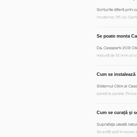
Sorturile diferă prin 
moderne; 35 viu (varia
stejarului european. S
accentuate, creând o a
Se poate monta Cas
pitorescul natural.
Da, Casapark 209 Clic
redusă de 14 mm și con
Se recomandă respecta
prealabilă a materialul
Cum se instalează p
Sistemul Click al Casa
pereți la perete. Proce
Este recomandat pentru
complete. Modelul Ship
Cum se curață și s
Suprafața uleată natu
Se evită apă în exces