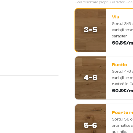
Fiecare sort are propriul caracter — de
Viu
Sortul 3-5 o
3-5
variații cro
caracter.
60.8
€/m
Rustic
Sortul 4-6 
4-6
variații cro
rustică în 
60.8
€/m
Foarte r
Sortul 56 of
5-6
cromatice ac
autentic.