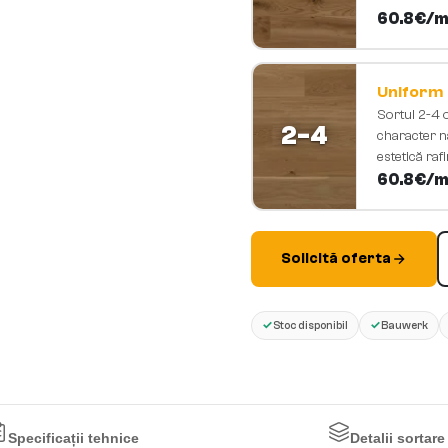
60.8
€/m
Uniform
Sortul 2-4 
2-4
character na
estetică raf
60.8
€/m
Solicită oferta
✓
✓
Stoc disponibil
Bauwerk
Specificații tehnice
Detalii sortare