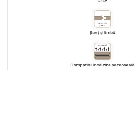
Click
Șanț și limbă
Compatibil încălzire pardoseală