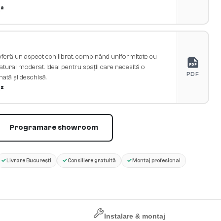
²
oferă un aspect echilibrat, combinând uniformitate cu
PDF
tural moderat. Ideal pentru spații care necesită o
PDF
inată și deschisă.
²
Programare showroom
✓
✓
✓
Livrare București
Consiliere gratuită
Montaj profesional
Instalare & montaj