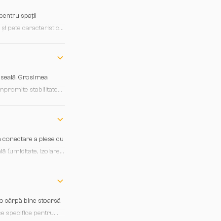
pentru spații
și pete caracteristice
ni de culoare mai
nta discreție sau
oseală. Grosimea
mpromite stabilitatea.
și o aclimatizare
a conectare a piese cu
ă (umiditate, izolare).
 impecabilă și garantii
lasic.
o cârpă bine stoarsă.
e specifice pentru