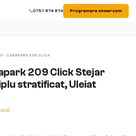
0757 874 874
Programare showroom
AT
›
CASAPARK 209 CLICK
park 209 Click Stejar
lu stratificat, Uleiat
omandă