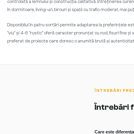
controlată a lemnului și construcția calitativă. Întreținerea cur
în dormitoare, living-uri, birouri și spații cu trafic moderat, mai 
Disponibilul în patru sortări permite adaptarea la preferințele es
"viu" și 4-6 "rustic" oferă caracter pronunțat cu nod, fisuri fine ș
preferat de proiecte care doresc o anumită brută și autenticitate
ÎNTREBĂRI FRE
Întrebări
Care este diferența 