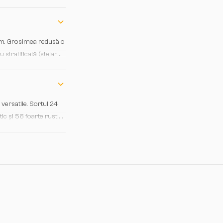
ate re-ului cu produse
mm. Grosimea redusă o
 stratificată (stejar
 de temperatură,
versatile. Sortul 24
ic și 56 foarte rustic
 profunzime vizuală,
 cu mobilier