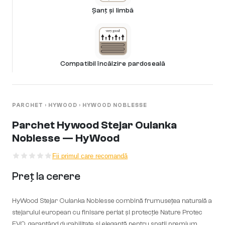
Șanț și limbă
Compatibil încălzire pardoseală
PARCHET
›
HYWOOD
›
HYWOOD NOBLESSE
Parchet Hywood Stejar Oulanka
Noblesse — HyWood
Fii primul care recomandă
Preț la cerere
HyWood Stejar Oulanka Noblesse combină frumusețea naturală a
stejarului european cu finisare periat și protecție Nature Protec
EVO, garantând durabilitate și eleganță pentru spații premium.