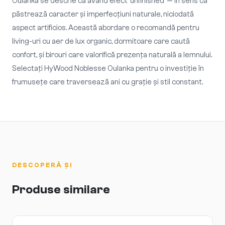
Oulanka se descrie ca având efect 'unfinished' — în sens că
păstrează caracter și imperfecțiuni naturale, niciodată
aspect artificios. Această abordare o recomandă pentru
living-uri cu aer de lux organic, dormitoare care caută
confort, și birouri care valorifică prezența naturală a lemnului.
Selectați HyWood Noblesse Oulanka pentru o investiție în
frumusețe care traversează ani cu grație și stil constant.
DESCOPERĂ ȘI
Produse similare