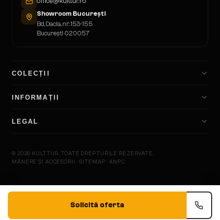
office@kulttur.ro
Showroom București
Bd. Dacia, nr. 153-155
București 020057
COLECȚII
INFORMAȚII
LEGAL
©
2026
KULTTUR.
TOATE DREPTURILE REZERVATE.
MÂNERE ȘI ACCESORII · SITEMAP · ANPC
KULTTU
Solicită oferta