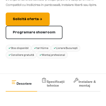
Compatibil cu încălzirea în pardoseală, instalare liberă sau lipire.
Solicită oferta
Programare showroom
✓
✓
✓
Stoc disponibil
ter Hürne
Livrare București
✓
✓
Consiliere gratuită
Montaj profesional
Specificații
Instalare &
Descriere
tehnice
montaj