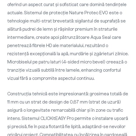
oferind un aspect curat și sofisticat care domină tendințele
actuale. Sistemul de protecție Nature Protec EVO este o
tehnologie multi-strat brevetată: sigilantul de suprafață se
alătură pudrei de lemn și răşinilor premium în straturile
intermediare, create apoi pătrunzătoare Aqua Seal care
penetrează fibrele HD ale materialului, rezultând o
rezistenţă excepțională la apă, murdărie și zgârieturi zilnice.
Microbiselul pe patru laturi (4-sided micro bevel) creează o
tranziție vizuală subtilă între lamele, enhancing confortul
vizual fără a compromite aspectul continuu.
Construcția tehnică este impresionantă: grosimea totală de
11 mm cu un strat de design de 0,67 mm (strat de uzură)
asigură o longevitate remarcabilă chiar și în zone cu trafic
intens. Sistemul CLICKitEASY Pro permite o instalare ușoară
și precisă, fie în poza flotantă fie lipită, adaptând-se nevoilor
oricărui proiect. Compatibilitatea cu încălzirea în pardoseală