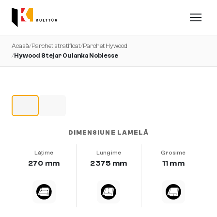
Acasă
/
Parchet stratificat
/
Parchet Hywood
/
Hywood Stejar Oulanka Noblesse
DIMENSIUNE LAMELĂ
Lățime
Lungime
Grosime
270 mm
2375 mm
11 mm