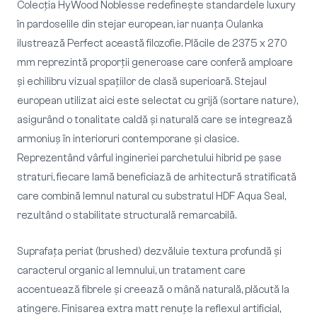
Colecția HyWood Noblesse redefinește standardele luxury
în pardoselile din stejar european, iar nuanța Oulanka
ilustrează Perfect această filozofie. Plăcile de 2375 x 270
mm reprezintă proporții generoase care conferă amploare
și echilibru vizual spațiilor de clasă superioară. Stejaul
european utilizat aici este selectat cu grijă (sortare nature),
asigurând o tonalitate caldă și naturală care se integrează
armoniuș în interioruri contemporane și clasice.
Reprezentând vârful ingineriei parchetului hibrid pe șase
straturi, fiecare lamă beneficiază de arhitectură stratificată
care combină lemnul natural cu substratul HDF Aqua Seal,
rezultând o stabilitate structurală remarcabilă.
Suprafața periat (brushed) dezvăluie textura profundă și
caracterul organic al lemnului, un tratament care
accentuează fibrele și creează o mână naturală, plăcută la
atingere. Finisarea extra matt renuțe la reflexul artificial,