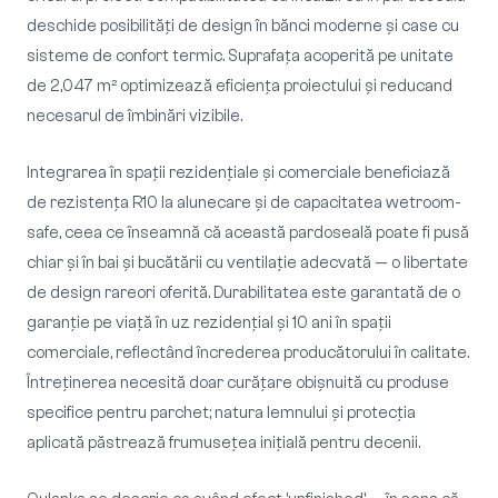
deschide posibilități de design în bănci moderne și case cu
sisteme de confort termic. Suprafața acoperită pe unitate
de 2,047 m² optimizează eficiența proiectului și reducand
necesarul de îmbinări vizibile.
Integrarea în spații rezidențiale și comerciale beneficiază
de rezistența R10 la alunecare și de capacitatea wetroom-
safe, ceea ce înseamnă că această pardoseală poate fi pusă
chiar și în bai și bucătării cu ventilație adecvată — o libertate
de design rareori oferită. Durabilitatea este garantată de o
garanție pe viață în uz rezidențial și 10 ani în spații
comerciale, reflectând încrederea producătorului în calitate.
Întreținerea necesită doar curățare obișnuită cu produse
specifice pentru parchet; natura lemnului și protecția
aplicată păstrează frumusețea inițială pentru decenii.