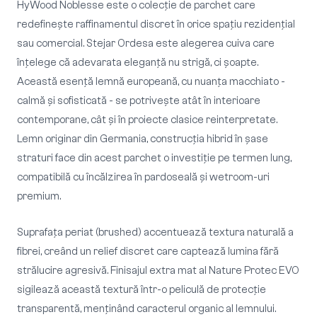
HyWood Noblesse este o colecție de parchet care
redefinește raffinamentul discret în orice spațiu rezidențial
sau comercial. Stejar Ordesa este alegerea cuiva care
înțelege că adevarata eleganță nu strigă, ci șoapte.
Această esență lemnă europeană, cu nuanța macchiato -
calmă și sofisticată - se potrivește atât în interioare
contemporane, cât și în proiecte clasice reinterpretate.
Lemn originar din Germania, construcția hibrid în șase
straturi face din acest parchet o investiție pe termen lung,
compatibilă cu încălzirea în pardoseală și wetroom-uri
premium.
Suprafața periat (brushed) accentuează textura naturală a
fibrei, creând un relief discret care captează lumina fără
strălucire agresivă. Finisajul extra mat al Nature Protec EVO
sigilează această textură într-o peliculă de protecție
transparentă, menținând caracterul organic al lemnului.