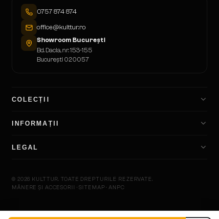
0757 874 874
office@kulttur.ro
Showroom București
Bd. Dacia, nr. 153-155
București 020057
COLECȚII
INFORMAȚII
LEGAL
©
2026
KULTTUR.
TOATE DREPTURILE REZERVATE.
MÂNERE ȘI ACCESORII · SITEMAP · ANPC