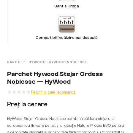
Șanț și limbă
Compatibil încălzire pardoseală
PARCHET
›
HYWOOD
›
HYWOOD NOBLESSE
Parchet Hywood Stejar Ordesa
Noblesse — HyWood
Fii primul care recomandă
Preț la cerere
HyWood Stejar Ordesa Noblesse combină căldura stejarului
european cu finisare periat și protecție Nature Protec EVO pentru
o demnitate discretă și durabilitate fără compromis. Compatibil cu