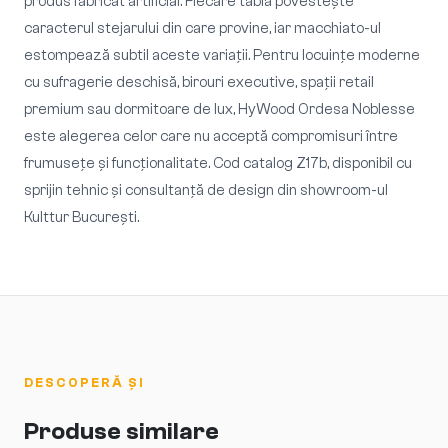
produs fabricat artificial. Fiecare tablă povestește
caracterul stejarului din care provine, iar macchiato-ul
estompează subtil aceste variații. Pentru locuințe moderne
cu sufragerie deschisă, birouri executive, spații retail
premium sau dormitoare de lux, HyWood Ordesa Noblesse
este alegerea celor care nu acceptă compromisuri între
frumusețe și funcționalitate. Cod catalog Z17b, disponibil cu
sprijin tehnic și consultanță de design din showroom-ul
Kulttur București.
DESCOPERĂ ȘI
Produse similare