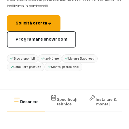
încălzirea în pardoseală.
Solicită oferta
Programare showroom
✓
✓
✓
Stoc disponibil
ter Hürne
Livrare București
✓
✓
Consiliere gratuită
Montaj profesional
Specificații
Instalare &
Descriere
tehnice
montaj