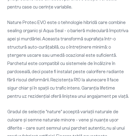
pentru case cu cerințe variabile.
Nature Protec EVO este o tehnologie hibridă care combine
sealing organic și Aqua Seal - o barieră moleculară împotriva
apei și murdăriei. Aceasta transformă suprafața într-o
structură auto-curățabilă, cu o întreținere minimă: o
ștergere uscare sau umedă ocazional este suficientă.
Parchetul este compatibil cu sistemele de încălzire în
pardoseală, deci poate fi instalat peste calorifere radiante
fără riscul deformării. Rezistenţa R10 la alunecare îl face
sigur chiar și în spații cu trafic intens. Garanția lifetime
pentru uz rezidențial oferă liniștea unui angajament pe viață.
Gradul de selecție "nature" acceptă variații naturale de
culoare și semne naturale minore - vene și nuanțe ușor
diferite - care sunt semnul unui parchet autentic, nu al unui