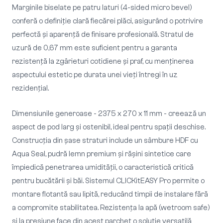
Marginile biselate pe patru laturi (4-sided micro bevel)
conferă o definiție clară fiecărei plăci, asigurând o potrivire
perfectă și aparență de finisare profesională. Stratul de
uzură de 0,67 mm este suficient pentru a garanta
rezistență la zgârieturi cotidiene și praf, cu menținerea
aspectului estetic pe durata unei vieți întregi în uz
rezidențial.
Dimensiunile generoase - 2375 x 270 x 11 mm - creează un
aspect de pod larg și ostenibil, ideal pentru spații deschise.
Construcția din șase straturi include un sâmbure HDF cu
Aqua Seal, pudră lemn premium și rășini sintetice care
împiedică penetrarea umidității, o caracteristică critică
pentru bucătării și băi. Sistemul CLICKitEASY Pro permite o
montare flotantă sau lipită, reducând timpii de instalare fără
a compromite stabilitatea. Rezistența la apă (wetroom safe)
și la presiune face din acest parchet o soluție versatilă