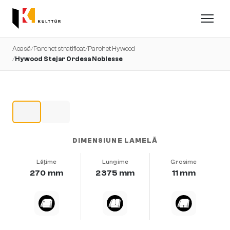
Acasă
/
Parchet stratificat
/
Parchet Hywood
/
Hywood Stejar Ordesa Noblesse
DIMENSIUNE LAMELĂ
Lățime
Lungime
Grosime
270 mm
2375 mm
11 mm