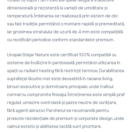
totală) cu suport din molid european asigură stabilitate
dimensională și rezistență la variații de umiditate și
temperatură. Îmbinarea se realizează prin sistem de clic
sau fals tradiție, permițând o montare rapidă și premeditată,
iar grosimea stratulului de uzură de 4 mm este compatibilă
cu rectificări periodice conform standardelor premium.
Unopak Stejar Nature este certificat 100% compatibil cu
sisteme de încălzire în pardoseală, permitând utilizarea în
spații cu radiant heating fără restricții termice. Durabilitatea
suprafeței lăcuite mat este deosebită în raioane living,
birouri executive și dormitoare principale, unde traficul
normal nu compromite finisajul. Întreținerea este simplă: praf
regulat, umezire controlată și paste neutre de curățare,
fără agenti abrazivi. Parchetul se recomandă pentru
proiecte rezidențiale de premium și corporate design, unde
calmul estetic și abilitatea tactilă sunt prioritare.