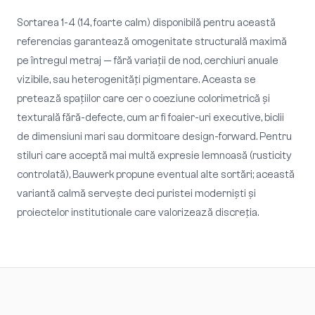
Sortarea 1-4 (14, foarte calm) disponibilă pentru această
referencias garantează omogenitate structurală maximă
pe întregul metraj — fără variații de nod, cerchiuri anuale
vizibile, sau heterogenități pigmentare. Aceasta se
pretează spațiilor care cer o coeziune colorimetrică și
texturală fără-defecte, cum ar fi foaier-uri executive, biclii
de dimensiuni mari sau dormitoare design-forward. Pentru
stiluri care acceptă mai multă expresie lemnoasă (rusticity
controlată), Bauwerk propune eventual alte sortări; această
variantă calmă servește deci puristei moderniști și
proiectelor institutionale care valorizează discreția.