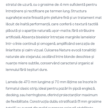
stratul de uzură, cu o grosime de 4 mm suficientă pentru
întreținere și rectificare pe termen lung. Structura
suprafeței este finisată prin șlefuire fină și un tratament mat
lăcuit de înaltă performanță, care conferă o textură tactilă
plăcută și o apariție naturală, ușor-matte, fără strălucire
artificială. Absența biselelor întrețaie marginile lamelelor
într-o linie continuă și omogenă, amplificând senzația de
liniaritate și calm vizual. Culoarea Nature evocă tonalități
naturale ale stejarului, oscilând între blonde deschise și
nuanțe miere subtile, conservând caracterul organic al
lemnului fără teșituri dure.
Lamela de 470 mm lungime și 70 mm lățime se înscrie în
formatul clasic strip, ideal pentru pozări în șipcă engleză,
decking, sau herringbone, oferind proiectanților maximum
de flexibilitate. Construcția dublu stratificată (11 mm grosime