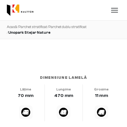
Acasă
/
Parchet stratificat
/
Parchet dublu stratificat
/
Unopark Stejar Nature
foarte uniform · șlefuit · lăcuit mat
DIMENSIUNE LAMELĂ
Lățime
Lungime
Grosime
70 mm
470 mm
11 mm