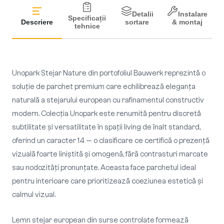
Detalii
Instalare
Specificații
Descriere
sortare
& montaj
tehnice
Unopark Stejar Nature din portofoliul Bauwerk reprezintă o
soluție de parchet premium care echilibrează eleganța
naturală a stejarului european cu rafinamentul constructiv
modern. Colecția Unopark este renumită pentru discretă
subtilitate și versatilitate în spații living de înalt standard,
oferind un caracter 14 — o clasificare ce certifică o prezență
vizuală foarte liniștită și omogenă, fără contrasturi marcate
sau nodozități pronunțate. Aceasta face parchetul ideal
pentru interioare care prioritizează coeziunea estetică și
calmul vizual.
Lemn stejar european din surse controlate formează