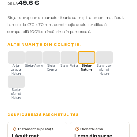
49.6 €
DE LA
Stejar european cu caracter foarte calm și tratament mat lăcuit.
Lamele de 470 x 70 mm, construcție dublu stratificată,
compatibilă 100% cu încălzirea în pardoseală.
ALTE NUANȚE DIN COLECȚIE:
Arțar
Stejar Avorio
Stejar
Stejar Farina
Stejar
Stejar ușor
canadian
Crema
Nature
afumat
Nature
Nature
Stejar
afumat
Nature
CONFIGUREAZĂ PARCHETUL TĂU
Tratament suprafață
Etichetă lemn
Lăcuit mat
Lemn din surse