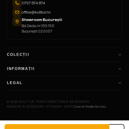
0757 874 874
office@kulttur.ro
Showroom București
Bd. Dacia, nr. 153-155
București 020057
COLECȚII
INFORMAȚII
LEGAL
©
2026
KULTTUR.
TOATE DREPTURILE REZERVATE.
MÂNERE ȘI ACCESORII · SITEMAP · ANPC
Creat de Manilla Services