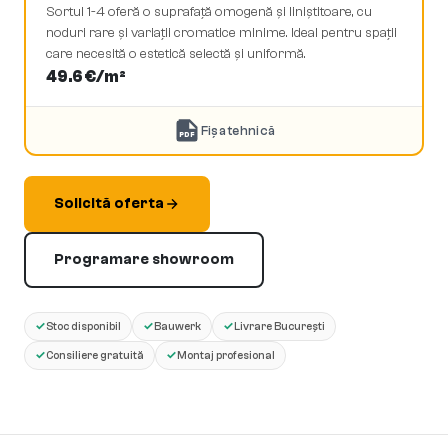
Sortul 1-4 oferă o suprafață omogenă și liniștitoare, cu
noduri rare și variații cromatice minime. Ideal pentru spații
care necesită o estetică selectă și uniformă.
49.6
€/m²
Fișa tehnică
PDF
Solicită oferta
Programare showroom
✓
✓
✓
Stoc disponibil
Bauwerk
Livrare București
✓
✓
Consiliere gratuită
Montaj profesional