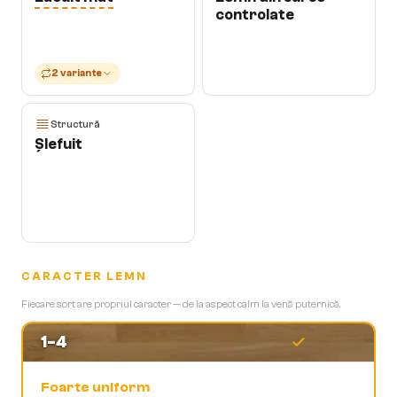
controlate
2 variante
Structură
Șlefuit
CARACTER LEMN
Fiecare sort are propriul caracter — de la aspect calm la venă puternică.
1-4
Foarte uniform