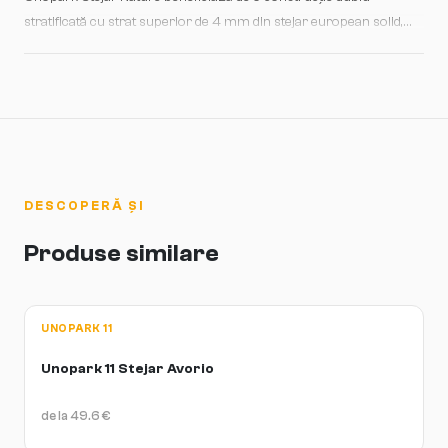
Puteți asocia cu ușurință cu pereți neutri, mobilă design și accente
stratificată cu strat superior de 4 mm din stejar european solid,
naturale (lemn, piatră, textiluri organice).
care oferă o bună rezistență la uzură. Lacul mat oferă protecție
împotriva pete și zgârieturilor minore, dar nu este indestructibil.
Pentru spații cu trafic extrem de intens (coridoare publice,
comerț), ar fi mai potrivite finisaje cu protecție suplimentară. În
locuințe obișnuite și birouri cu trafic moderat-intens, durabilitatea
este excelentă cu îngrijire regulată. Stabilitatea dimensională a
construcției dublu stratificate asigură că parchetul nu se
DESCOPERĂ ȘI
deformează pe termen lung.
Produse similare
UNOPARK 11
Unopark 11 Stejar Avorio
de la
49.6
€