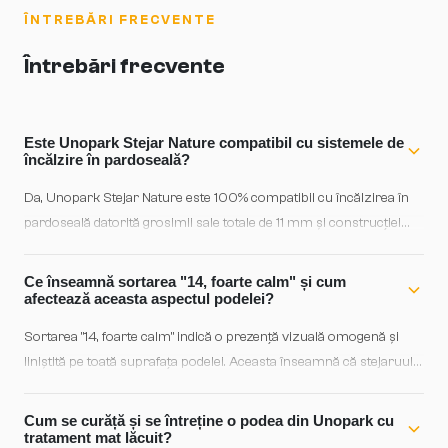
ÎNTREBĂRI FRECVENTE
Întrebări frecvente
Este Unopark Stejar Nature compatibil cu sistemele de
încălzire în pardoseală?
Da, Unopark Stejar Nature este 100% compatibil cu încălzirea în
pardoseală datorită grosimii sale totale de 11 mm și construcției
dublu stratificate care asigură stabilitate dimensională. Stratul
superior din stejar european (4 mm) permite transferul optim al
Ce înseamnă sortarea "14, foarte calm" și cum
căldurii, iar substratul din molid european reduce riscul de
afectează aceasta aspectul podelei?
deformări. Puteți instala cu siguranță acest parchet deasupra
Sortarea "14, foarte calm" indică o prezență vizuală omogenă și
oricărui sistem de încălzire modern.
liniștită pe toată suprafața podelei. Aceasta înseamnă că stejaruul a
fost selectat cu grijă pentru a minimiza variațiile de culoare și
caracterul lemnului, rezultând o estetică armonioasă și calmă.
Cum se curăță și se întreține o podea din Unopark cu
Opusul ar fi o sortare cu caracter pronunțat (nod, fisuri, variații
tratament mat lăcuit?