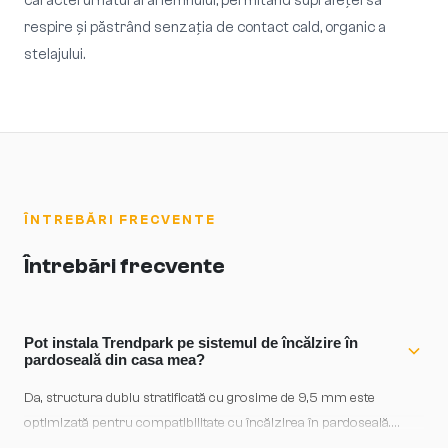
caracterul natural al lemnului, permitând suprafeței să
respire și păstrând senzația de contact cald, organic a
stelajului.
ÎNTREBĂRI FRECVENTE
Întrebări frecvente
Pot instala Trendpark pe sistemul de încălzire în
pardoseală din casa mea?
Da, structura dublu stratificată cu grosime de 9,5 mm este
optimizată pentru compatibilitate cu încălzirea în pardoseală.
Asigură-te că temperatura nu depășește 27°C și că creșterea