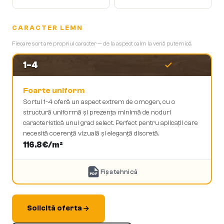
CARACTER LEMN
Fiecare sort are propriul caracter — de la aspect calm la venă puternică.
1-4
Foarte uniform
Sortul 1-4 oferă un aspect extrem de omogen, cu o
structură uniformă și prezența minimă de noduri
caracteristică unui grad select. Perfect pentru aplicații care
necesită coerență vizuală și eleganță discretă.
116.8
€/m²
Fișa tehnică
PDF
Solicită oferta