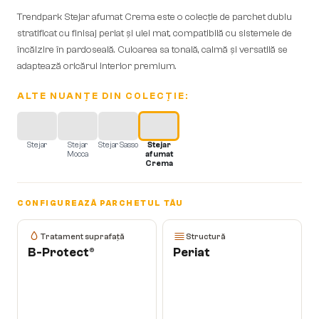
Trendpark Stejar afumat Crema este o colecție de parchet dublu
stratificat cu finisaj periat și ulei mat, compatibilă cu sistemele de
încălzire în pardoseală. Culoarea sa tonală, calmă și versatilă se
adaptează oricărui interior premium.
ALTE NUANȚE DIN COLECȚIE:
Stejar
Stejar
Stejar Sasso
Stejar
Mocca
afumat
Crema
CONFIGUREAZĂ PARCHETUL TĂU
Tratament suprafață
Structură
B-Protect®
Periat