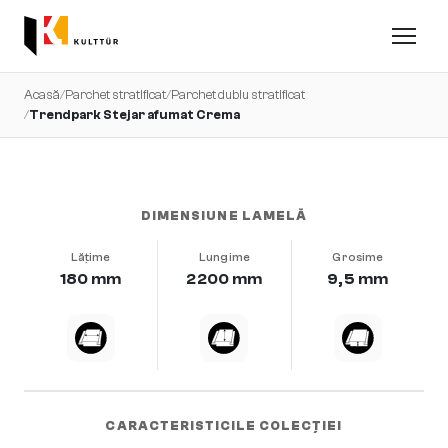
Acasă
/
Parchet stratificat
/
Parchet dublu stratificat
/
Trendpark Stejar afumat Crema
foarte uniform · periat · b-protect®
DIMENSIUNE LAMELĂ
Lățime
Lungime
Grosime
180 mm
2200 mm
9,5 mm
CARACTERISTICILE COLECȚIEI