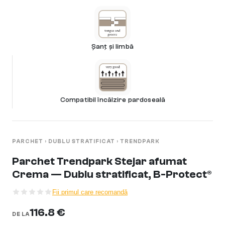
Șanț și limbă
Compatibil încălzire pardoseală
PARCHET
›
DUBLU STRATIFICAT
›
TRENDPARK
Parchet Trendpark Stejar afumat
Crema — Dublu stratificat, B-Protect®
Fii primul care recomandă
116.8 €
DE LA