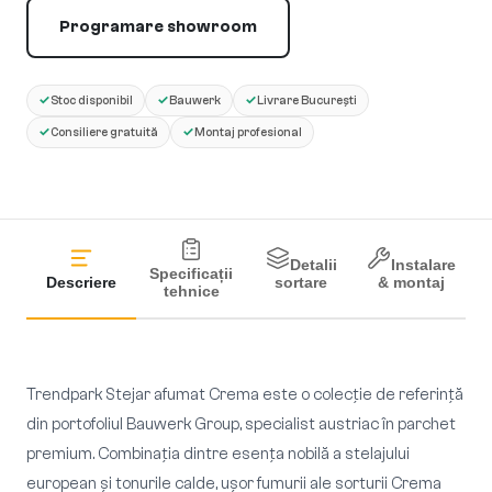
Programare showroom
✓
✓
✓
Stoc disponibil
Bauwerk
Livrare București
✓
✓
Consiliere gratuită
Montaj profesional
Detalii
Instalare
Specificații
Descriere
sortare
& montaj
tehnice
Trendpark Stejar afumat Crema este o colecție de referință
din portofoliul Bauwerk Group, specialist austriac în parchet
premium. Combinația dintre esența nobilă a stelajului
european și tonurile calde, ușor fumurii ale sorturii Crema