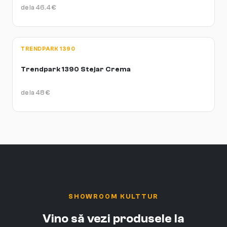
de la
46.4
€
TRENDPARK 1390
Trendpark 1390 Stejar Crema
de la
48
€
SHOWROOM KULTTUR
Vino să vezi produsele la