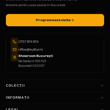
ferestre pentru case pasive în București.
Programează vizita
0757 874 874
office@kulttur.ro
Showroom București
Bd. Dacia, nr. 153-155
București 020057
COLECȚII
INFORMAȚII
LEGAL