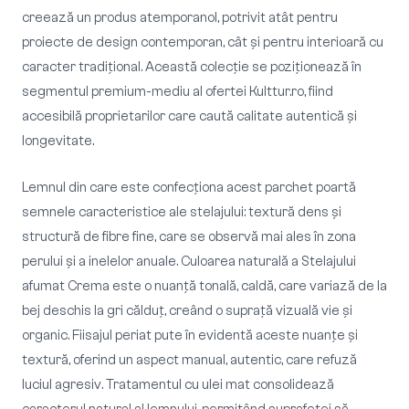
creează un produs atemporanol, potrivit atât pentru
proiecte de design contemporan, cât și pentru interioară cu
caracter tradițional. Această colecție se poziționează în
segmentul premium-mediu al ofertei Kulttur.ro, fiind
accesibilă proprietarilor care caută calitate autentică și
longevitate.
Lemnul din care este confecționa acest parchet poartă
semnele caracteristice ale stelajului: textură dens și
structură de fibre fine, care se observă mai ales în zona
perului și a inelelor anuale. Culoarea naturală a Stelajului
afumat Crema este o nuanță tonală, caldă, care variază de la
bej deschis la gri călduț, creând o suprață vizuală vie și
organic. Fiisajul periat pute în evidentă aceste nuanțe și
textură, oferind un aspect manual, autentic, care refuză
luciul agresiv. Tratamentul cu ulei mat consolidează