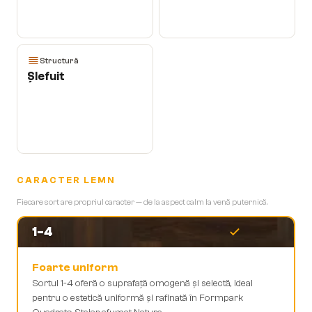
Structură
Șlefuit
CARACTER LEMN
Fiecare sort are propriul caracter — de la aspect calm la venă puternică.
1-4
Foarte uniform
Sortul 1-4 oferă o suprafață omogenă și selectă, ideal
pentru o estetică uniformă și rafinată în Formpark