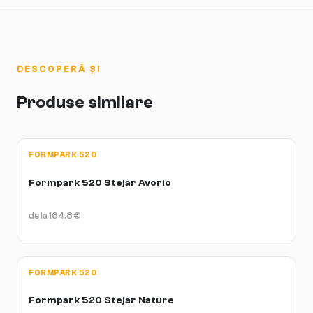
redusă face mai sigur cu încălzirea pardoselei.
DESCOPERĂ ȘI
Produse similare
FORMPARK 520
Formpark 520 Stejar Avorio
de la
164.8
€
FORMPARK 520
Formpark 520 Stejar Nature