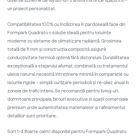
diverse scheme de layout-uri transformă orice spaţiu într-
un proiect personalizat.
Compatibilitatea 100% cu încălzirea în pardoseală face din
Formpark Quadrato o soluţie ideală pentru locuinţe
moderne cu sisteme de climatizare radiantă. Grosimea
totală de 11 mm și construcţia compozită asigură
conductivitate termică optimă fără distorsiuni. Durabilitatea
excepţională a stejarului afumat, combinată cu tratamentul
uleios natural, necesită întreţinere minimă în comparaţie cu
lacurile rigide – simplă curăţare periodică și re-oliez anual în
zonele de trafic intens. Se recomandă pentru living-uri,
dormitoare principale, birouri executive și spații comerciale
premium unde autenticitatea materialelor și rafinamentul
detaliilor sunt prioritare.
Sort 1-4 (foarte calm) disponibil pentru Formpark Quadrato