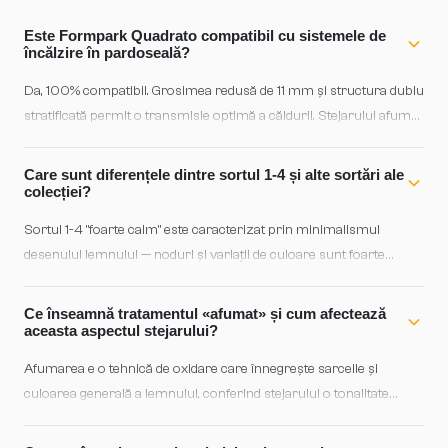
Este Formpark Quadrato compatibil cu sistemele de
încălzire în pardoseală?
Da, 100% compatibil. Grosimea redusă de 11 mm și structura dublu
stratificată permit o transmisie optimă a căldurii. Stejarului afumat
nu îi afectează încălzirea prin pardoseală — doar respectă
procedurile standard de instalare și se asigură aclimatizarea
Care sunt diferențele dintre sortul 1-4 și alte sortări ale
anterioară.
colecției?
Sortul 1-4 "foarte calm" este caracterizat prin minimalismul
desenului lemnului — noduri și variații de culoare sunt foarte
discrete, creând o estetică uniformă și sofisticată. Această sortare
se potrivește perfect cu interioare minimaliste sau contemporane
Ce înseamnă tratamentul «afumat» și cum afectează
unde coerența vizuală e prioritate.
aceasta aspectul stejarului?
Afumarea e o tehnică de oxidare care înnegrește sarcelle și
culoarea generală a lemnului, conferind stejarului o tonalitate
calmă, gri-brun caracteristică. Rezultatul e un aspect vintage
elegant și ușor misterios, compatibil cu stiluri rustice rafinate,