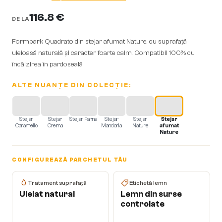
116.8 €
DE LA
Formpark Quadrato din stejar afumat Nature, cu suprafață
uleioasă naturală și caracter foarte calm. Compatibil 100% cu
încălzirea în pardoseală.
ALTE NUANȚE DIN COLECȚIE:
Stejar
Stejar
Stejar Farina
Stejar
Stejar
Stejar
Caramello
Crema
Mandorla
Nature
afumat
Nature
CONFIGUREAZĂ PARCHETUL TĂU
Tratament suprafață
Etichetă lemn
Uleiat natural
Lemn din surse
controlate