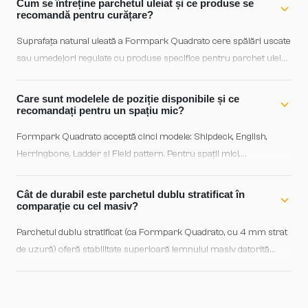
Cum se întreține parchetul uleiat și ce produse se
scandinave sau industrial-minimalist.
recomandă pentru curățare?
Suprafața natural uleată a Formpark Quadrato cere spălări uscate
sau umedejori regulate cu produse specifice pentru parchet uleiat
— evitând detergentul agresiv și excesul de apă. Oleiul din structură
poate fi reînnoit periodic cu tratamente de întreținere; aceasta
Care sunt modelele de poziție disponibile și ce
prezi proprietatea premium a oliajului natural, păstrând lemnul
recomandați pentru un spațiu mic?
«viu» și respirabil.
Formpark Quadrato acceptă cinci modele: Shipdeck, English,
Herringbone, Ladder și Field pattern. Pentru spații mici,
recomandez Shipdeck sau Field pattern — acestea nu
fragmentează vizual încăperea. Herringbone creează dinamică,
Cât de durabil este parchetul dublu stratificat în
dar necesită spații mai generoase pentru a nu apărea
comparație cu cel masiv?
claustrofobic.
Parchetul dublu stratificat (ca Formpark Quadrato, cu 4 mm strat
de uzură) oferă stabilitate superioară lemnului masiv datorită
structurii — rezistă mai bine la umiditate și variații de temperatură.
Strat de 4 mm e suficient pentru 2-3 renovări; pentru locuințe cu
trafic normal, durabilitate e 20-30 de ani. Invstabilitatea mai