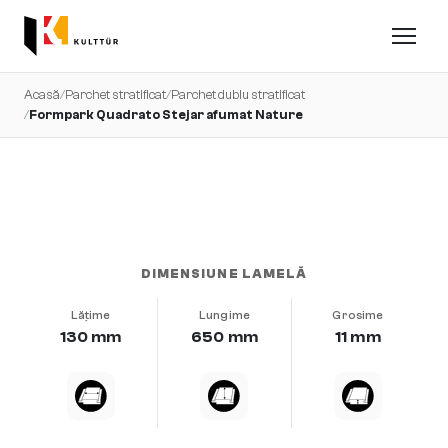
Acasă
/
Parchet stratificat
/
Parchet dublu stratificat
/
Formpark Quadrato Stejar afumat Nature
foarte uniform · șlefuit · uleiat natural
DIMENSIUNE LAMELĂ
Lățime
Lungime
Grosime
130 mm
650 mm
11 mm